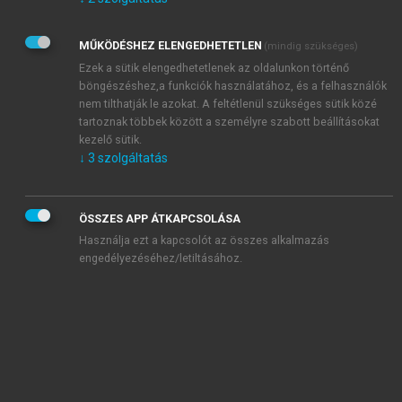
Kérek értesítést az Akadémiai Kiadó Zrt. újdonságairól,
akcióiról.
MŰKÖDÉSHEZ ELENGEDHETETLEN
(mindig szükséges)
Az
Adatkezelési tájékoztatóban
foglaltakat tudomásul
veszem és elfogadom.
Ezek a sütik elengedhetetlenek az oldalunkon történő
Az
Általános vásárlási feltételeket
, valamint a
szotar.net
és a
böngészéshez,a funkciók használatához, és a felhasználók
mersz.hu
oldalak licencszerződéseiben foglaltakat
nem tilthatják le azokat. A feltétlenül szükséges sütik közé
tudomásul veszem és elfogadom.
tartoznak többek között a személyre szabott beállításokat
kezelő sütik.
↓
3
szolgáltatás
KIPRÓBÁLOM
ÖSSZES APP ÁTKAPCSOLÁSA
Használja ezt a kapcsolót az összes alkalmazás
engedélyezéséhez/letiltásához.
MIÉRT ÉRDEMES A MERSZ ONLINE
OKOSKÖNYVTÁRAT HASZNÁLNI?