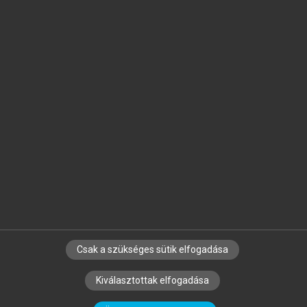
Jelöld meg a számodra fontos részeket, és
készíts
saját
jegyzeteket!
Egyéni előfizetéssel további
MeRSZ+ funkciókat
és
tartalmakat is elérhetsz.
Csak a szükséges sütik elfogadása
SZERZŐKNEK
CÉGEKNEK
KÖNYVTÁROSOKNAK
Kiválasztottak elfogadása
SZERKESZTÉSI ÉS LEKTORÁLÁSI ALAPELVEK