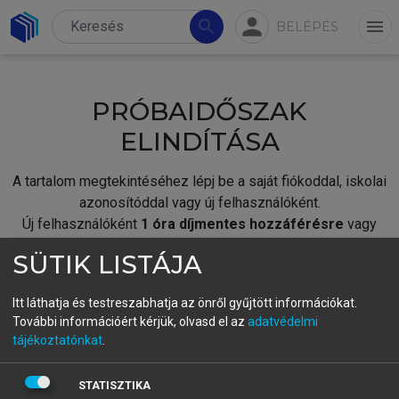
person
search
menu
BELÉPÉS
PRÓBAIDŐSZAK
ELINDÍTÁSA
A tartalom megtekintéséhez lépj be a saját fiókoddal, iskolai
azonosítóddal vagy új felhasználóként.
Új felhasználóként
1 óra díjmentes hozzáférésre
vagy
jogosult.
SÜTIK LISTÁJA
A próbaidőszak elindításához,
jelentkezz
be meglévő
fiókoddal,
vagy hozz létre új fiókot.
Itt láthatja és testreszabhatja az önről gyűjtött információkat.
További információért kérjük, olvasd el az
adatvédelmi
A regisztráció után a
próbaidőszak
automatikusan
elindul.
tájékoztatónkat
.
BELÉPÉS SAJÁT FIÓKKAL
STATISZTIKA