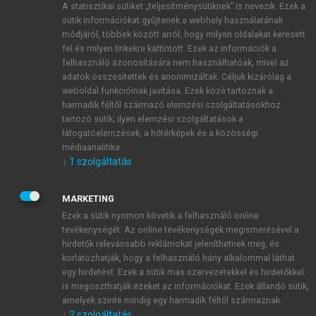
A statisztikai sütiket „teljesítménysütiknek” is nevezik. Ezek a
sütik információkat gyűjtenek a webhely használatának
módjáról, többek között arról, hogy milyen oldalakat keresett
ÚJ FIÓK LÉTREHOZÁSA
fel és milyen linkekre kattintott. Ezek az információk a
1 óra díjmentes hozzáférés
felhasználó azonosítására nem használhatóak, mivel az
adatok összesítettek és anonimizáltak. Céljuk kizárólag a
weboldal funkcióinak javítása. Ezek közé tartoznak a
E-MAIL-CÍM
harmadik féltől származó elemzési szolgáltatásokhoz
tartozó sütik; ilyen elemzési szolgáltatások a
látogatóelemzések, a hőtérképek és a közösségi
NÉV
médiaanalitika.
↓
1
szolgáltatás
JELSZÓ
MARKETING
Ezek a sütik nyomon követik a felhasználó online
tevékenységét. Az online tevékenységek megismerésével a
JELSZÓ ÚJRA
hirdetők relevánsabb reklámokat jeleníthetnek meg, és
korlátozhatják, hogy a felhasználó hány alkalommal láthat
egy hirdetést. Ezek a sütik más szervezetekkel és hirdetőkkel
is megoszthatják ezeket az információkat. Ezek állandó sütik,
Kérek értesítést a MeRSZ újdonságairól, akcióiról.
amelyek szinte mindig egy harmadik féltől származnak.
↓
2
szolgáltatás