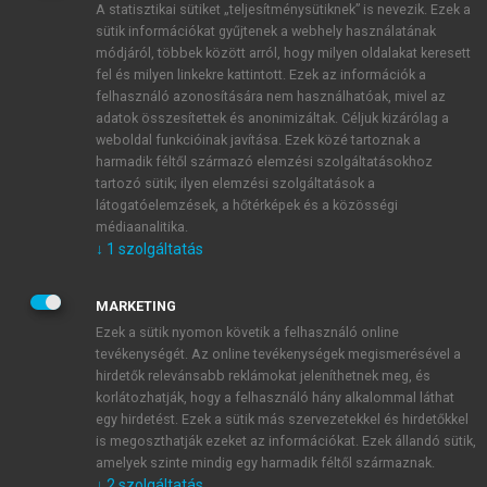
A statisztikai sütiket „teljesítménysütiknek” is nevezik. Ezek a
sütik információkat gyűjtenek a webhely használatának
módjáról, többek között arról, hogy milyen oldalakat keresett
ÚJ FIÓK LÉTREHOZÁSA
fel és milyen linkekre kattintott. Ezek az információk a
1 óra díjmentes hozzáférés
felhasználó azonosítására nem használhatóak, mivel az
adatok összesítettek és anonimizáltak. Céljuk kizárólag a
weboldal funkcióinak javítása. Ezek közé tartoznak a
E-MAIL-CÍM
harmadik féltől származó elemzési szolgáltatásokhoz
tartozó sütik; ilyen elemzési szolgáltatások a
látogatóelemzések, a hőtérképek és a közösségi
NÉV
médiaanalitika.
↓
1
szolgáltatás
JELSZÓ
MARKETING
Ezek a sütik nyomon követik a felhasználó online
tevékenységét. Az online tevékenységek megismerésével a
JELSZÓ ÚJRA
hirdetők relevánsabb reklámokat jeleníthetnek meg, és
korlátozhatják, hogy a felhasználó hány alkalommal láthat
egy hirdetést. Ezek a sütik más szervezetekkel és hirdetőkkel
is megoszthatják ezeket az információkat. Ezek állandó sütik,
Kérek értesítést a MeRSZ újdonságairól, akcióiról.
amelyek szinte mindig egy harmadik féltől származnak.
↓
2
szolgáltatás