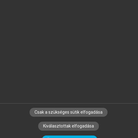
Jelöld meg a számodra fontos részeket, és
készíts
saját
jegyzeteket!
Egyéni előfizetéssel további
MeRSZ+ funkciókat
és
tartalmakat is elérhetsz.
Csak a szükséges sütik elfogadása
SZERZŐKNEK
CÉGEKNEK
KÖNYVTÁROSOKNAK
Kiválasztottak elfogadása
SZERKESZTÉSI ÉS LEKTORÁLÁSI ALAPELVEK