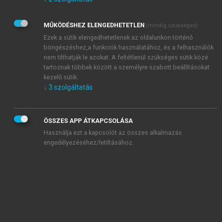
Kérek értesítést az Akadémiai Kiadó Zrt. újdonságairól,
akcióiról.
MŰKÖDÉSHEZ ELENGEDHETETLEN
(mindig szükséges)
Az
Adatkezelési tájékoztatóban
foglaltakat tudomásul
veszem és elfogadom.
Ezek a sütik elengedhetetlenek az oldalunkon történő
Az
Általános vásárlási feltételeket
, valamint a
szotar.net
és a
böngészéshez,a funkciók használatához, és a felhasználók
mersz.hu
oldalak licencszerződéseiben foglaltakat
nem tilthatják le azokat. A feltétlenül szükséges sütik közé
tudomásul veszem és elfogadom.
tartoznak többek között a személyre szabott beállításokat
kezelő sütik.
↓
3
szolgáltatás
KIPRÓBÁLOM
ÖSSZES APP ÁTKAPCSOLÁSA
Használja ezt a kapcsolót az összes alkalmazás
engedélyezéséhez/letiltásához.
MIÉRT ÉRDEMES A MERSZ ONLINE
OKOSKÖNYVTÁRAT HASZNÁLNI?