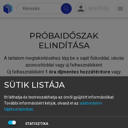
person
search
menu
BELÉPÉS
PRÓBAIDŐSZAK
ELINDÍTÁSA
A tartalom megtekintéséhez lépj be a saját fiókoddal, iskolai
azonosítóddal vagy új felhasználóként.
Új felhasználóként
1 óra díjmentes hozzáférésre
vagy
jogosult.
SÜTIK LISTÁJA
A próbaidőszak elindításához,
jelentkezz
be meglévő
fiókoddal,
vagy hozz létre új fiókot.
Itt láthatja és testreszabhatja az önről gyűjtött információkat.
További információért kérjük, olvasd el az
adatvédelmi
A regisztráció után a
próbaidőszak
automatikusan
elindul.
tájékoztatónkat
.
BELÉPÉS SAJÁT FIÓKKAL
STATISZTIKA