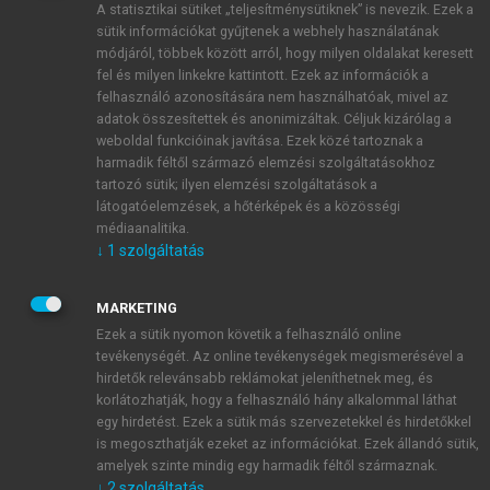
A statisztikai sütiket „teljesítménysütiknek” is nevezik. Ezek a
sütik információkat gyűjtenek a webhely használatának
módjáról, többek között arról, hogy milyen oldalakat keresett
ÚJ FIÓK LÉTREHOZÁSA
fel és milyen linkekre kattintott. Ezek az információk a
1 óra díjmentes hozzáférés
felhasználó azonosítására nem használhatóak, mivel az
adatok összesítettek és anonimizáltak. Céljuk kizárólag a
weboldal funkcióinak javítása. Ezek közé tartoznak a
E-MAIL-CÍM
harmadik féltől származó elemzési szolgáltatásokhoz
tartozó sütik; ilyen elemzési szolgáltatások a
látogatóelemzések, a hőtérképek és a közösségi
NÉV
médiaanalitika.
↓
1
szolgáltatás
JELSZÓ
MARKETING
Ezek a sütik nyomon követik a felhasználó online
tevékenységét. Az online tevékenységek megismerésével a
JELSZÓ ÚJRA
hirdetők relevánsabb reklámokat jeleníthetnek meg, és
korlátozhatják, hogy a felhasználó hány alkalommal láthat
egy hirdetést. Ezek a sütik más szervezetekkel és hirdetőkkel
is megoszthatják ezeket az információkat. Ezek állandó sütik,
Kérek értesítést a MeRSZ újdonságairól, akcióiról.
amelyek szinte mindig egy harmadik féltől származnak.
↓
2
szolgáltatás