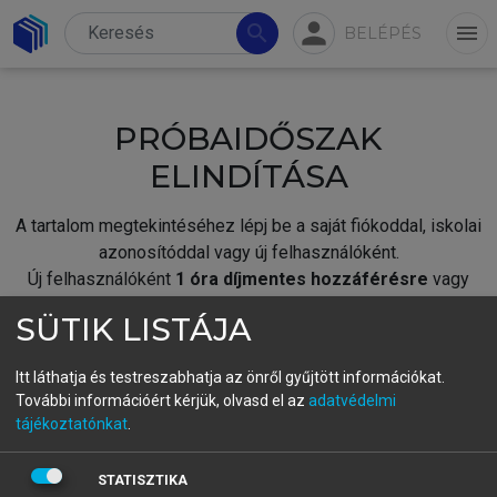
person
search
menu
BELÉPÉS
PRÓBAIDŐSZAK
ELINDÍTÁSA
A tartalom megtekintéséhez lépj be a saját fiókoddal, iskolai
azonosítóddal vagy új felhasználóként.
Új felhasználóként
1 óra díjmentes hozzáférésre
vagy
jogosult.
SÜTIK LISTÁJA
A próbaidőszak elindításához,
jelentkezz
be meglévő
fiókoddal,
vagy hozz létre új fiókot.
Itt láthatja és testreszabhatja az önről gyűjtött információkat.
További információért kérjük, olvasd el az
adatvédelmi
A regisztráció után a
próbaidőszak
automatikusan
elindul.
tájékoztatónkat
.
BELÉPÉS SAJÁT FIÓKKAL
STATISZTIKA