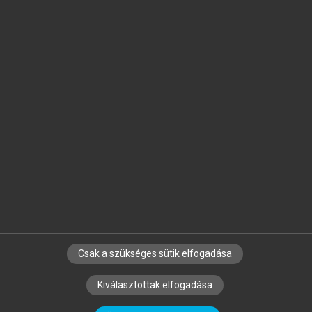
Jelöld meg a számodra fontos részeket, és
készíts
saját
jegyzeteket!
Egyéni előfizetéssel további
MeRSZ+ funkciókat
és
tartalmakat is elérhetsz.
Csak a szükséges sütik elfogadása
SZERZŐKNEK
CÉGEKNEK
KÖNYVTÁROSOKNAK
Kiválasztottak elfogadása
SZERKESZTÉSI ÉS LEKTORÁLÁSI ALAPELVEK