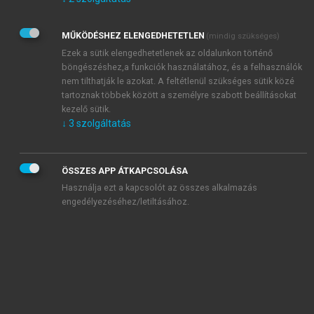
Kérek értesítést az Akadémiai Kiadó Zrt. újdonságairól,
akcióiról.
MŰKÖDÉSHEZ ELENGEDHETETLEN
(mindig szükséges)
Az
Adatkezelési tájékoztatóban
foglaltakat tudomásul
veszem és elfogadom.
Ezek a sütik elengedhetetlenek az oldalunkon történő
Az
Általános vásárlási feltételeket
, valamint a
szotar.net
és a
böngészéshez,a funkciók használatához, és a felhasználók
mersz.hu
oldalak licencszerződéseiben foglaltakat
nem tilthatják le azokat. A feltétlenül szükséges sütik közé
tudomásul veszem és elfogadom.
tartoznak többek között a személyre szabott beállításokat
kezelő sütik.
↓
3
szolgáltatás
KIPRÓBÁLOM
ÖSSZES APP ÁTKAPCSOLÁSA
Használja ezt a kapcsolót az összes alkalmazás
engedélyezéséhez/letiltásához.
MIÉRT ÉRDEMES A MERSZ ONLINE
OKOSKÖNYVTÁRAT HASZNÁLNI?