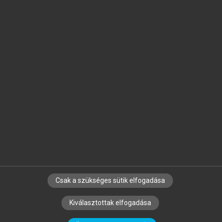
Jelöld meg a számodra fontos részeket, és
készíts
saját
jegyzeteket!
Egyéni előfizetéssel további
MeRSZ+ funkciókat
és
tartalmakat is elérhetsz.
Csak a szükséges sütik elfogadása
SZERZŐKNEK
CÉGEKNEK
KÖNYVTÁROSOKNAK
Kiválasztottak elfogadása
SZERKESZTÉSI ÉS LEKTORÁLÁSI ALAPELVEK