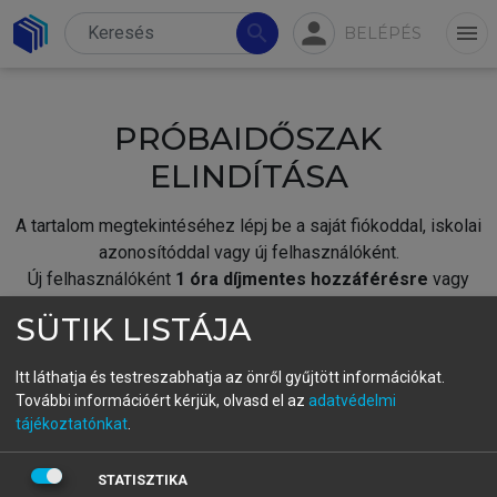
person
search
menu
BELÉPÉS
PRÓBAIDŐSZAK
ELINDÍTÁSA
A tartalom megtekintéséhez lépj be a saját fiókoddal, iskolai
azonosítóddal vagy új felhasználóként.
Új felhasználóként
1 óra díjmentes hozzáférésre
vagy
jogosult.
SÜTIK LISTÁJA
A próbaidőszak elindításához,
jelentkezz
be meglévő
fiókoddal,
vagy hozz létre új fiókot.
Itt láthatja és testreszabhatja az önről gyűjtött információkat.
További információért kérjük, olvasd el az
adatvédelmi
A regisztráció után a
próbaidőszak
automatikusan
elindul.
tájékoztatónkat
.
BELÉPÉS SAJÁT FIÓKKAL
STATISZTIKA