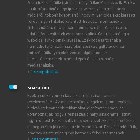
A statisztikai sütiket „teljesítménysütiknek” is nevezik. Ezek a
sütik információkat gyűjtenek a webhely használatának
módjáról, többek között arról, hogy milyen oldalakat keresett
ÚJ FIÓK LÉTREHOZÁSA
fel és milyen linkekre kattintott. Ezek az információk a
1 óra díjmentes hozzáférés
felhasználó azonosítására nem használhatóak, mivel az
adatok összesítettek és anonimizáltak. Céljuk kizárólag a
weboldal funkcióinak javítása. Ezek közé tartoznak a
E-MAIL-CÍM
harmadik féltől származó elemzési szolgáltatásokhoz
tartozó sütik; ilyen elemzési szolgáltatások a
látogatóelemzések, a hőtérképek és a közösségi
NÉV
médiaanalitika.
↓
1
szolgáltatás
JELSZÓ
MARKETING
Ezek a sütik nyomon követik a felhasználó online
tevékenységét. Az online tevékenységek megismerésével a
JELSZÓ ÚJRA
hirdetők relevánsabb reklámokat jeleníthetnek meg, és
korlátozhatják, hogy a felhasználó hány alkalommal láthat
egy hirdetést. Ezek a sütik más szervezetekkel és hirdetőkkel
is megoszthatják ezeket az információkat. Ezek állandó sütik,
Kérek értesítést a MeRSZ újdonságairól, akcióiról.
amelyek szinte mindig egy harmadik féltől származnak.
↓
2
szolgáltatás