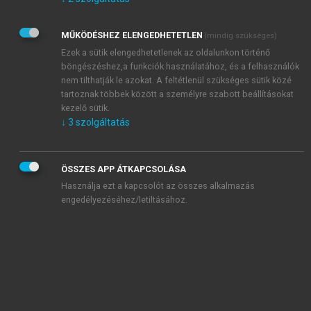
Kérek értesítést az Akadémiai Kiadó Zrt. újdonságairól,
akcióiról.
MŰKÖDÉSHEZ ELENGEDHETETLEN
(mindig szükséges)
Az
Adatkezelési tájékoztatóban
foglaltakat tudomásul
veszem és elfogadom.
Ezek a sütik elengedhetetlenek az oldalunkon történő
Az
Általános vásárlási feltételeket
, valamint a
szotar.net
és a
böngészéshez,a funkciók használatához, és a felhasználók
mersz.hu
oldalak licencszerződéseiben foglaltakat
nem tilthatják le azokat. A feltétlenül szükséges sütik közé
tudomásul veszem és elfogadom.
tartoznak többek között a személyre szabott beállításokat
kezelő sütik.
↓
3
szolgáltatás
KIPRÓBÁLOM
ÖSSZES APP ÁTKAPCSOLÁSA
Használja ezt a kapcsolót az összes alkalmazás
engedélyezéséhez/letiltásához.
MIÉRT ÉRDEMES A MERSZ ONLINE
OKOSKÖNYVTÁRAT HASZNÁLNI?