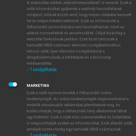
A statisztikai sütiket „teljesítménysütiknek” is nevezik. Ezek a
sütik információkat gyűjtenek a webhely használatának
módjáról, többek között arról, hogy milyen oldalakat keresett
ÚJ FIÓK LÉTREHOZÁSA
fel és milyen linkekre kattintott. Ezek az információk a
1 óra díjmentes hozzáférés
felhasználó azonosítására nem használhatóak, mivel az
adatok összesítettek és anonimizáltak. Céljuk kizárólag a
weboldal funkcióinak javítása. Ezek közé tartoznak a
E-MAIL-CÍM
harmadik féltől származó elemzési szolgáltatásokhoz
tartozó sütik; ilyen elemzési szolgáltatások a
látogatóelemzések, a hőtérképek és a közösségi
NÉV
médiaanalitika.
↓
1
szolgáltatás
JELSZÓ
MARKETING
Ezek a sütik nyomon követik a felhasználó online
tevékenységét. Az online tevékenységek megismerésével a
JELSZÓ ÚJRA
hirdetők relevánsabb reklámokat jeleníthetnek meg, és
korlátozhatják, hogy a felhasználó hány alkalommal láthat
egy hirdetést. Ezek a sütik más szervezetekkel és hirdetőkkel
is megoszthatják ezeket az információkat. Ezek állandó sütik,
Kérek értesítést a MeRSZ újdonságairól, akcióiról.
amelyek szinte mindig egy harmadik féltől származnak.
↓
2
szolgáltatás