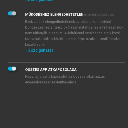
Kérek értesítést az Akadémiai Kiadó Zrt. újdonságairól,
akcióiról.
MŰKÖDÉSHEZ ELENGEDHETETLEN
(mindig szükséges)
Az
Adatkezelési tájékoztatóban
foglaltakat tudomásul
veszem és elfogadom.
Ezek a sütik elengedhetetlenek az oldalunkon történő
Az
Általános vásárlási feltételeket
, valamint a
szotar.net
és a
böngészéshez,a funkciók használatához, és a felhasználók
mersz.hu
oldalak licencszerződéseiben foglaltakat
nem tilthatják le azokat. A feltétlenül szükséges sütik közé
tudomásul veszem és elfogadom.
tartoznak többek között a személyre szabott beállításokat
kezelő sütik.
↓
3
szolgáltatás
KIPRÓBÁLOM
ÖSSZES APP ÁTKAPCSOLÁSA
Használja ezt a kapcsolót az összes alkalmazás
engedélyezéséhez/letiltásához.
MIÉRT ÉRDEMES A MERSZ ONLINE
OKOSKÖNYVTÁRAT HASZNÁLNI?