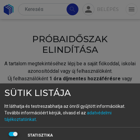
person
search
menu
BELÉPÉS
PRÓBAIDŐSZAK
ELINDÍTÁSA
A tartalom megtekintéséhez lépj be a saját fiókoddal, iskolai
azonosítóddal vagy új felhasználóként.
Új felhasználóként
1 óra díjmentes hozzáférésre
vagy
jogosult.
SÜTIK LISTÁJA
A próbaidőszak elindításához,
jelentkezz
be meglévő
fiókoddal,
vagy hozz létre új fiókot.
Itt láthatja és testreszabhatja az önről gyűjtött információkat.
További információért kérjük, olvasd el az
adatvédelmi
A regisztráció után a
próbaidőszak
automatikusan
elindul.
tájékoztatónkat
.
BELÉPÉS SAJÁT FIÓKKAL
STATISZTIKA