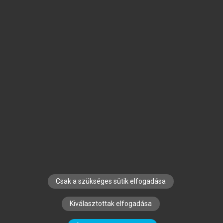
Jelöld meg a számodra fontos részeket, és
készíts
saját
jegyzeteket!
Egyéni előfizetéssel további
MeRSZ+ funkciókat
és
tartalmakat is elérhetsz.
Csak a szükséges sütik elfogadása
SZERZŐKNEK
CÉGEKNEK
KÖNYVTÁROSOKNAK
Kiválasztottak elfogadása
SZERKESZTÉSI ÉS LEKTORÁLÁSI ALAPELVEK