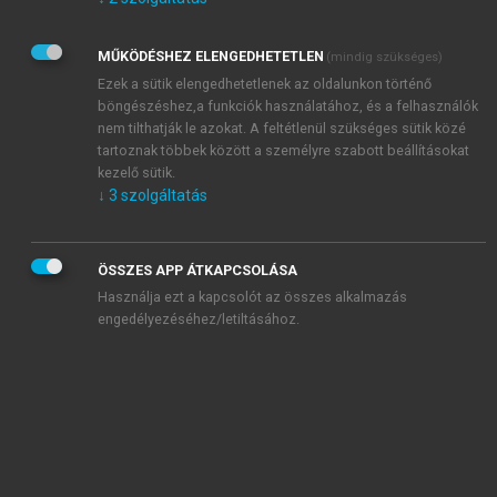
Kérek értesítést az Akadémiai Kiadó Zrt. újdonságairól,
akcióiról.
MŰKÖDÉSHEZ ELENGEDHETETLEN
(mindig szükséges)
Az
Adatkezelési tájékoztatóban
foglaltakat tudomásul
veszem és elfogadom.
Ezek a sütik elengedhetetlenek az oldalunkon történő
Az
Általános vásárlási feltételeket
, valamint a
szotar.net
és a
böngészéshez,a funkciók használatához, és a felhasználók
mersz.hu
oldalak licencszerződéseiben foglaltakat
nem tilthatják le azokat. A feltétlenül szükséges sütik közé
tudomásul veszem és elfogadom.
tartoznak többek között a személyre szabott beállításokat
kezelő sütik.
↓
3
szolgáltatás
KIPRÓBÁLOM
ÖSSZES APP ÁTKAPCSOLÁSA
Használja ezt a kapcsolót az összes alkalmazás
engedélyezéséhez/letiltásához.
MIÉRT ÉRDEMES A MERSZ ONLINE
OKOSKÖNYVTÁRAT HASZNÁLNI?