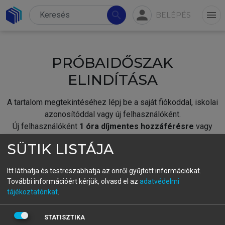
person
search
menu
BELÉPÉS
PRÓBAIDŐSZAK
ELINDÍTÁSA
A tartalom megtekintéséhez lépj be a saját fiókoddal, iskolai
azonosítóddal vagy új felhasználóként.
Új felhasználóként
1 óra díjmentes hozzáférésre
vagy
jogosult.
SÜTIK LISTÁJA
A próbaidőszak elindításához,
jelentkezz
be meglévő
fiókoddal,
vagy hozz létre új fiókot.
Itt láthatja és testreszabhatja az önről gyűjtött információkat.
További információért kérjük, olvasd el az
adatvédelmi
A regisztráció után a
próbaidőszak
automatikusan
elindul.
tájékoztatónkat
.
BELÉPÉS SAJÁT FIÓKKAL
STATISZTIKA