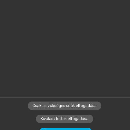
Jelöld meg a számodra fontos részeket, és
készíts
saját
jegyzeteket!
Egyéni előfizetéssel további
MeRSZ+ funkciókat
és
tartalmakat is elérhetsz.
Csak a szükséges sütik elfogadása
SZERZŐKNEK
CÉGEKNEK
KÖNYVTÁROSOKNAK
Kiválasztottak elfogadása
SZERKESZTÉSI ÉS LEKTORÁLÁSI ALAPELVEK