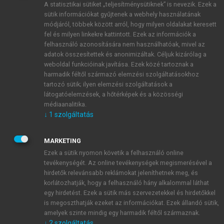
A statisztikai sütiket „teljesítménysütiknek” is nevezik. Ezek a
sütik információkat gyűjtenek a webhely használatának
módjáról, többek között arról, hogy milyen oldalakat keresett
ÚJ FIÓK LÉTREHOZÁSA
fel és milyen linkekre kattintott. Ezek az információk a
1 óra díjmentes hozzáférés
felhasználó azonosítására nem használhatóak, mivel az
adatok összesítettek és anonimizáltak. Céljuk kizárólag a
weboldal funkcióinak javítása. Ezek közé tartoznak a
E-MAIL-CÍM
harmadik féltől származó elemzési szolgáltatásokhoz
tartozó sütik; ilyen elemzési szolgáltatások a
látogatóelemzések, a hőtérképek és a közösségi
NÉV
médiaanalitika.
↓
1
szolgáltatás
JELSZÓ
MARKETING
Ezek a sütik nyomon követik a felhasználó online
tevékenységét. Az online tevékenységek megismerésével a
JELSZÓ ÚJRA
hirdetők relevánsabb reklámokat jeleníthetnek meg, és
korlátozhatják, hogy a felhasználó hány alkalommal láthat
egy hirdetést. Ezek a sütik más szervezetekkel és hirdetőkkel
is megoszthatják ezeket az információkat. Ezek állandó sütik,
Kérek értesítést a MeRSZ újdonságairól, akcióiról.
amelyek szinte mindig egy harmadik féltől származnak.
↓
2
szolgáltatás