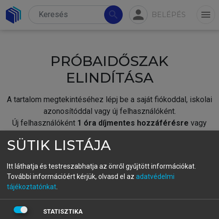
person
search
menu
BELÉPÉS
PRÓBAIDŐSZAK
ELINDÍTÁSA
A tartalom megtekintéséhez lépj be a saját fiókoddal, iskolai
azonosítóddal vagy új felhasználóként.
Új felhasználóként
1 óra díjmentes hozzáférésre
vagy
jogosult.
SÜTIK LISTÁJA
A próbaidőszak elindításához,
jelentkezz
be meglévő
fiókoddal,
vagy hozz létre új fiókot.
Itt láthatja és testreszabhatja az önről gyűjtött információkat.
További információért kérjük, olvasd el az
adatvédelmi
A regisztráció után a
próbaidőszak
automatikusan
elindul.
tájékoztatónkat
.
BELÉPÉS SAJÁT FIÓKKAL
STATISZTIKA