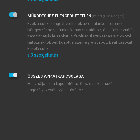
Kérek értesítést az Akadémiai Kiadó Zrt. újdonságairól,
akcióiról.
MŰKÖDÉSHEZ ELENGEDHETETLEN
(mindig szükséges)
Az
Adatkezelési tájékoztatóban
foglaltakat tudomásul
veszem és elfogadom.
Ezek a sütik elengedhetetlenek az oldalunkon történő
Az
Általános vásárlási feltételeket
, valamint a
szotar.net
és a
böngészéshez,a funkciók használatához, és a felhasználók
mersz.hu
oldalak licencszerződéseiben foglaltakat
nem tilthatják le azokat. A feltétlenül szükséges sütik közé
tudomásul veszem és elfogadom.
tartoznak többek között a személyre szabott beállításokat
kezelő sütik.
↓
3
szolgáltatás
KIPRÓBÁLOM
ÖSSZES APP ÁTKAPCSOLÁSA
Használja ezt a kapcsolót az összes alkalmazás
engedélyezéséhez/letiltásához.
MIÉRT ÉRDEMES A MERSZ ONLINE
OKOSKÖNYVTÁRAT HASZNÁLNI?