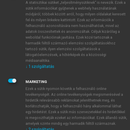
A statisztikai sütiket „teljesítménysütiknek” is nevezik. Ezek a
sütik információkat gyűjtenek a webhely használatának
módjáról, többek között arról, hogy milyen oldalakat keresett
ÚJ FIÓK LÉTREHOZÁSA
fel és milyen linkekre kattintott. Ezek az információk a
1 óra díjmentes hozzáférés
felhasználó azonosítására nem használhatóak, mivel az
adatok összesítettek és anonimizáltak. Céljuk kizárólag a
weboldal funkcióinak javítása. Ezek közé tartoznak a
E-MAIL-CÍM
harmadik féltől származó elemzési szolgáltatásokhoz
tartozó sütik; ilyen elemzési szolgáltatások a
látogatóelemzések, a hőtérképek és a közösségi
NÉV
médiaanalitika.
↓
1
szolgáltatás
JELSZÓ
MARKETING
Ezek a sütik nyomon követik a felhasználó online
tevékenységét. Az online tevékenységek megismerésével a
JELSZÓ ÚJRA
hirdetők relevánsabb reklámokat jeleníthetnek meg, és
korlátozhatják, hogy a felhasználó hány alkalommal láthat
egy hirdetést. Ezek a sütik más szervezetekkel és hirdetőkkel
is megoszthatják ezeket az információkat. Ezek állandó sütik,
Kérek értesítést a MeRSZ újdonságairól, akcióiról.
amelyek szinte mindig egy harmadik féltől származnak.
↓
2
szolgáltatás