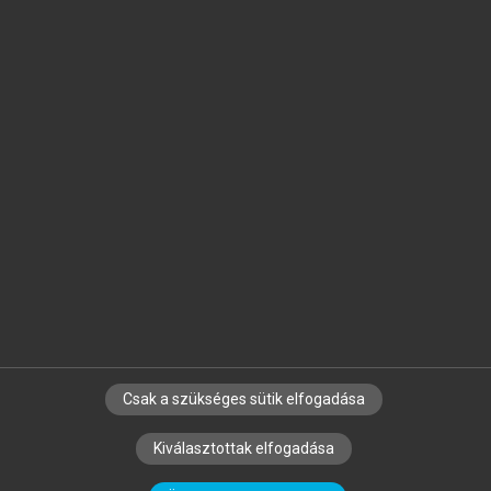
Jelöld meg a számodra fontos részeket, és
készíts
saját
jegyzeteket!
Egyéni előfizetéssel további
MeRSZ+ funkciókat
és
tartalmakat is elérhetsz.
Csak a szükséges sütik elfogadása
SZERZŐKNEK
CÉGEKNEK
KÖNYVTÁROSOKNAK
Kiválasztottak elfogadása
SZERKESZTÉSI ÉS LEKTORÁLÁSI ALAPELVEK