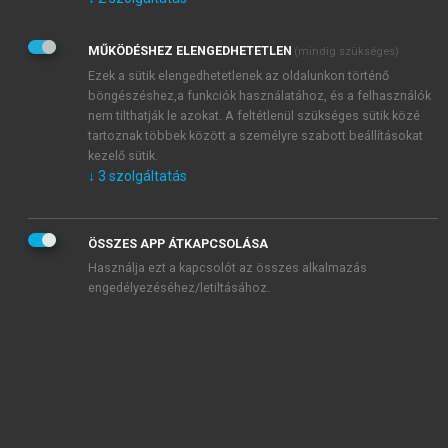
Kérek értesítést az Akadémiai Kiadó Zrt. újdonságairól,
akcióiról.
MŰKÖDÉSHEZ ELENGEDHETETLEN
(mindig szükséges)
Az
Adatkezelési tájékoztatóban
foglaltakat tudomásul
veszem és elfogadom.
Ezek a sütik elengedhetetlenek az oldalunkon történő
Az
Általános vásárlási feltételeket
, valamint a
szotar.net
és a
böngészéshez,a funkciók használatához, és a felhasználók
mersz.hu
oldalak licencszerződéseiben foglaltakat
nem tilthatják le azokat. A feltétlenül szükséges sütik közé
tudomásul veszem és elfogadom.
tartoznak többek között a személyre szabott beállításokat
kezelő sütik.
↓
3
szolgáltatás
KIPRÓBÁLOM
ÖSSZES APP ÁTKAPCSOLÁSA
Használja ezt a kapcsolót az összes alkalmazás
engedélyezéséhez/letiltásához.
MIÉRT ÉRDEMES A MERSZ ONLINE
OKOSKÖNYVTÁRAT HASZNÁLNI?