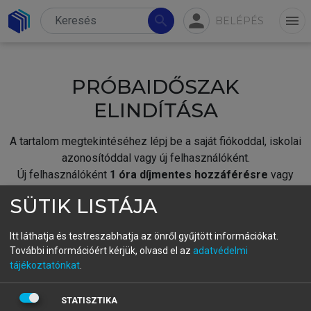
person
search
menu
BELÉPÉS
PRÓBAIDŐSZAK
ELINDÍTÁSA
A tartalom megtekintéséhez lépj be a saját fiókoddal, iskolai
azonosítóddal vagy új felhasználóként.
Új felhasználóként
1 óra díjmentes hozzáférésre
vagy
jogosult.
SÜTIK LISTÁJA
A próbaidőszak elindításához,
jelentkezz
be meglévő
fiókoddal,
vagy hozz létre új fiókot.
Itt láthatja és testreszabhatja az önről gyűjtött információkat.
További információért kérjük, olvasd el az
adatvédelmi
A regisztráció után a
próbaidőszak
automatikusan
elindul.
tájékoztatónkat
.
BELÉPÉS SAJÁT FIÓKKAL
STATISZTIKA