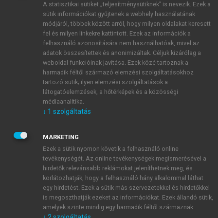
A statisztikai sütiket „teljesítménysütiknek” is nevezik. Ezek a
sütik információkat gyűjtenek a webhely használatának
módjáról, többek között arról, hogy milyen oldalakat keresett
ÚJ FIÓK LÉTREHOZÁSA
fel és milyen linkekre kattintott. Ezek az információk a
1 óra díjmentes hozzáférés
felhasználó azonosítására nem használhatóak, mivel az
adatok összesítettek és anonimizáltak. Céljuk kizárólag a
weboldal funkcióinak javítása. Ezek közé tartoznak a
E-MAIL-CÍM
harmadik féltől származó elemzési szolgáltatásokhoz
tartozó sütik; ilyen elemzési szolgáltatások a
látogatóelemzések, a hőtérképek és a közösségi
NÉV
médiaanalitika.
↓
1
szolgáltatás
JELSZÓ
MARKETING
Ezek a sütik nyomon követik a felhasználó online
tevékenységét. Az online tevékenységek megismerésével a
JELSZÓ ÚJRA
hirdetők relevánsabb reklámokat jeleníthetnek meg, és
korlátozhatják, hogy a felhasználó hány alkalommal láthat
egy hirdetést. Ezek a sütik más szervezetekkel és hirdetőkkel
is megoszthatják ezeket az információkat. Ezek állandó sütik,
Kérek értesítést a MeRSZ újdonságairól, akcióiról.
amelyek szinte mindig egy harmadik féltől származnak.
↓
2
szolgáltatás