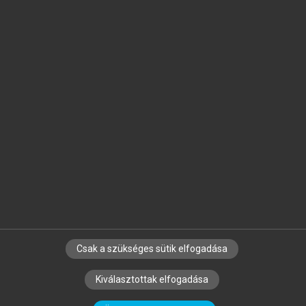
Jelöld meg a számodra fontos részeket, és
készíts
saját
jegyzeteket!
Egyéni előfizetéssel további
MeRSZ+ funkciókat
és
tartalmakat is elérhetsz.
Csak a szükséges sütik elfogadása
SZERZŐKNEK
CÉGEKNEK
KÖNYVTÁROSOKNAK
Kiválasztottak elfogadása
SZERKESZTÉSI ÉS LEKTORÁLÁSI ALAPELVEK