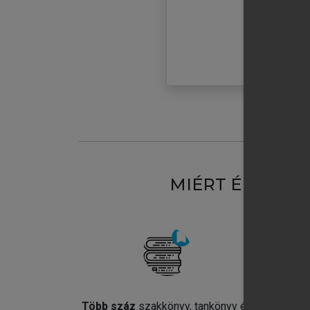
MIÉRT ÉRDEME
Több száz
szakkönyv, tankönyv és
Jel