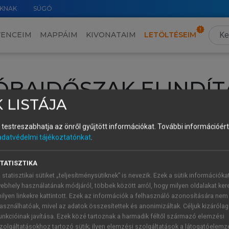
KNAK
SÚGÓ
VENCEIM
MAPPÁIM
KIVONATAIM
LETÖLTÉSEIM
ÓBAIDŐSZAK ELINDÍT
 LISTÁJA
intéséhez lépj be a saját fiókoddal, iskolai azonosítóddal vagy ú
és testreszabhatja az önről gyűjtött információkat.
További információért 
Új felhasználóként
1 óra díjmentes hozzáférésre
vagy jogosult
adatvédelmi tájékoztatónkat
.
k elindításához,
jelentkezz
be meglévő fiókoddal,
vagy hozz lé
A regisztráció után a
próbaidőszak
automatikusan
elindul.
TATISZTIKA
 statisztikai sütiket „teljesítménysütiknek” is nevezik. Ezek a sütik információka
ebhely használatának módjáról, többek között arról, hogy milyen oldalakat kere
ilyen linkekre kattintott. Ezek az információk a felhasználó azonosítására nem
ÚJ FIÓK 
ÁT FIÓKKAL
asználhatóak, mivel az adatok összesítettek és anonimizáltak. Céljuk kizáróla
1 óra díjme
unkcióinak javítása. Ezek közé tartoznak a harmadik féltől származó elemzési
zolgáltatásokhoz tartozó sütik; ilyen elemzési szolgáltatások a látogatóelemz