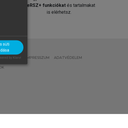
át
MeRSZ+ funkciókat
és tartalmakat
is elérhetsz.
 süti
adása
 IRÁNYELVEK
IMPRESSZUM
ADATVÉDELEM
ered by Klaro!
OK