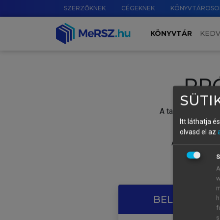
SZERZŐKNEK
CÉGEKNEK
KÖNYVTÁROSO
KÖNYVTÁR
KED
PR
SÜTIK
A tartalom megtek
Itt láthatja 
olvasd el az
A próbaidősza
S
A
w
m
BELÉPÉS SAJ
h
f
s