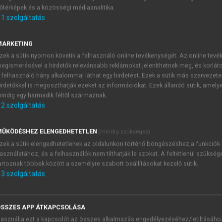
őtérképek és a közösségi médiaanalitika.
E-MAIL-CÍM
1
szolgáltatás
MARKETING
NÉV
zek a sütik nyomon követik a felhasználó online tevékenységét. Az online tev
egismerésével a hirdetők relevánsabb reklámokat jeleníthetnek meg, és korlát
 felhasználó hány alkalommal láthat egy hirdetést. Ezek a sütik más szervezete
JELSZÓ
irdetőkkel is megoszthatják ezeket az információkat. Ezek állandó sütik, amely
indig egy harmadik féltől származnak.
2
szolgáltatás
JELSZÓ ÚJRA
PÉS
ŰKÖDÉSHEZ ELENGEDHETETLEN
(mindig szükséges)
zek a sütik elengedhetetlenek az oldalunkon történő böngészéshez,a funkciók
asználatához, és a felhasználók nem tilthatják le azokat. A feltétlenül szükség
Kérek értesítést a MeRSZ új
artoznak többek között a személyre szabott beállításokat kezelő sütik.
Kérek értesítést az Akadémi
3
szolgáltatás
akcióiról.
 VAGY?
Az
Adatkezelési tájékozta
yi azonosítóval
veszem és elfogadom.
SSZES APP ÁTKAPCSOLÁSA
Az
Általános vásárlási felt
asználja ezt a kapcsolót az összes alkalmazás engedélyezéséhez/letiltásáho