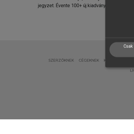
jegyzet. Évente 100+ új kiadvány.
kiadvá
Csak 
SZERZŐKNEK
CÉGEKNEK
KÖNYVTÁROSO
L
Verzió: 2.7.2