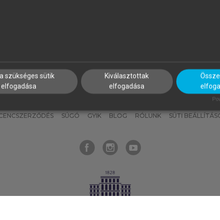
nyokat, hogy bármikor azonnal
részeket, és
készíts
saj
hozzájuk férhess!
jegyzeteket!
a szükséges sütik
Kiválasztottak
Összes
elfogadása
elfogadása
elfog
KNAK
SZERKESZTÉSI ÉS LEKTORÁLÁSI ALAPELVEK
MI – ÁLTALÁNOS
Pow
ICENCSZERZŐDÉS
SÚGÓ
GYIK
BLOG
RÓLUNK
SÜTI BEÁLLÍTÁS