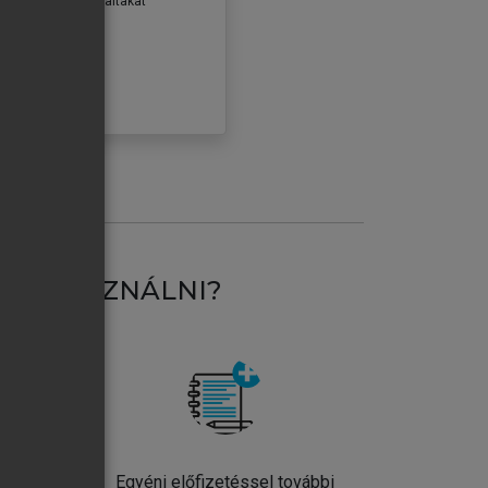
erződéseiben foglaltakat
ogadom.
ÓBÁLOM
AT HASZNÁLNI?
ntos
Egyéni előfizetéssel további