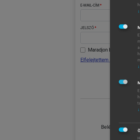
h
E-MAIL-CÍM
↓
JELSZÓ
E
m
a
Maradjon belépve
h
Elfelejtettem a jelszavamat
m
↓
BELÉ
M
E
h
t
↓
TANULÓ
Belépés intézmén
Ö
H