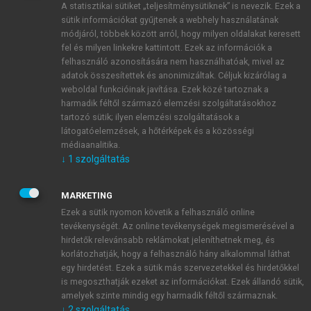
A statisztikai sütiket „teljesítménysütiknek” is nevezik. Ezek a
sütik információkat gyűjtenek a webhely használatának
módjáról, többek között arról, hogy milyen oldalakat keresett
ÚJ FIÓK LÉTREHOZÁSA
fel és milyen linkekre kattintott. Ezek az információk a
1 óra díjmentes hozzáférés
felhasználó azonosítására nem használhatóak, mivel az
adatok összesítettek és anonimizáltak. Céljuk kizárólag a
weboldal funkcióinak javítása. Ezek közé tartoznak a
E-MAIL-CÍM
harmadik féltől származó elemzési szolgáltatásokhoz
tartozó sütik; ilyen elemzési szolgáltatások a
látogatóelemzések, a hőtérképek és a közösségi
NÉV
médiaanalitika.
↓
1
szolgáltatás
JELSZÓ
MARKETING
Ezek a sütik nyomon követik a felhasználó online
tevékenységét. Az online tevékenységek megismerésével a
JELSZÓ ÚJRA
hirdetők relevánsabb reklámokat jeleníthetnek meg, és
korlátozhatják, hogy a felhasználó hány alkalommal láthat
egy hirdetést. Ezek a sütik más szervezetekkel és hirdetőkkel
is megoszthatják ezeket az információkat. Ezek állandó sütik,
Kérek értesítést a MeRSZ újdonságairól, akcióiról.
amelyek szinte mindig egy harmadik féltől származnak.
↓
2
szolgáltatás