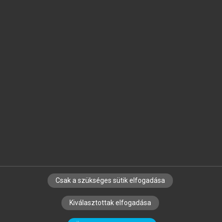
Jelöld meg a számodra fontos részeket, és
készíts
saját
jegyzeteket!
Egyéni előfizetéssel további
MeRSZ+ funkciókat
és
tartalmakat is elérhetsz.
Csak a szükséges sütik elfogadása
SZERZŐKNEK
CÉGEKNEK
KÖNYVTÁROSOKNAK
Kiválasztottak elfogadása
SZERKESZTÉSI ÉS LEKTORÁLÁSI ALAPELVEK