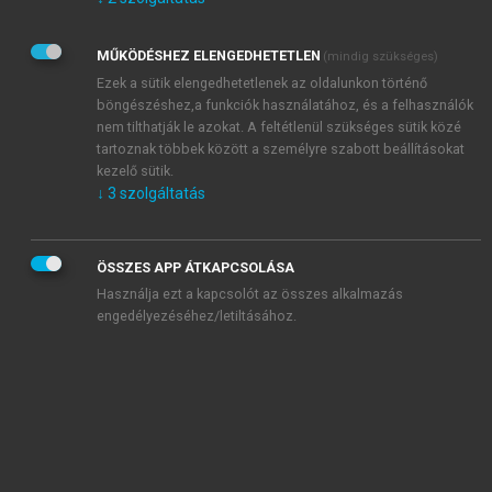
Kérek értesítést az Akadémiai Kiadó Zrt. újdonságairól,
akcióiról.
MŰKÖDÉSHEZ ELENGEDHETETLEN
(mindig szükséges)
Az
Adatkezelési tájékoztatóban
foglaltakat tudomásul
veszem és elfogadom.
Ezek a sütik elengedhetetlenek az oldalunkon történő
Az
Általános vásárlási feltételeket
, valamint a
szotar.net
és a
böngészéshez,a funkciók használatához, és a felhasználók
mersz.hu
oldalak licencszerződéseiben foglaltakat
nem tilthatják le azokat. A feltétlenül szükséges sütik közé
tudomásul veszem és elfogadom.
tartoznak többek között a személyre szabott beállításokat
kezelő sütik.
↓
3
szolgáltatás
KIPRÓBÁLOM
ÖSSZES APP ÁTKAPCSOLÁSA
Használja ezt a kapcsolót az összes alkalmazás
engedélyezéséhez/letiltásához.
MIÉRT ÉRDEMES A MERSZ ONLINE
OKOSKÖNYVTÁRAT HASZNÁLNI?