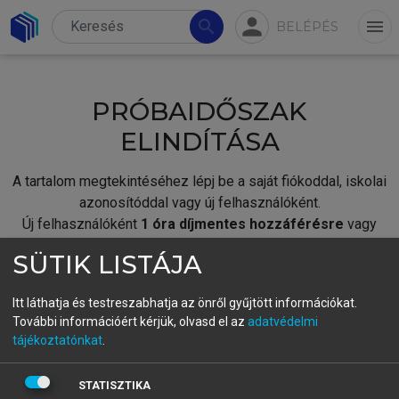
person
search
menu
BELÉPÉS
PRÓBAIDŐSZAK
ELINDÍTÁSA
A tartalom megtekintéséhez lépj be a saját fiókoddal, iskolai
azonosítóddal vagy új felhasználóként.
Új felhasználóként
1 óra díjmentes hozzáférésre
vagy
jogosult.
SÜTIK LISTÁJA
A próbaidőszak elindításához,
jelentkezz
be meglévő
fiókoddal,
vagy hozz létre új fiókot.
Itt láthatja és testreszabhatja az önről gyűjtött információkat.
További információért kérjük, olvasd el az
adatvédelmi
A regisztráció után a
próbaidőszak
automatikusan
elindul.
tájékoztatónkat
.
BELÉPÉS SAJÁT FIÓKKAL
STATISZTIKA