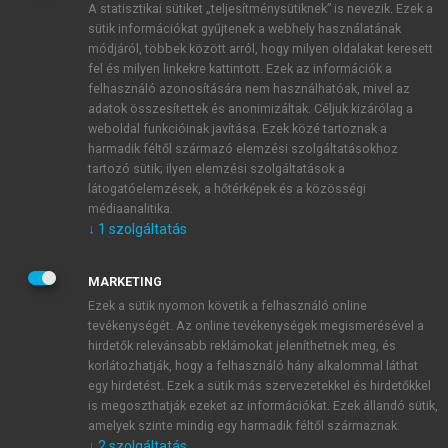
A statisztikai sütiket „teljesítménysütiknek” is nevezik. Ezek a
sütik információkat gyűjtenek a webhely használatának
módjáról, többek között arról, hogy milyen oldalakat keresett
ÚJ FIÓK LÉTREHOZÁSA
fel és milyen linkekre kattintott. Ezek az információk a
1 óra díjmentes hozzáférés
felhasználó azonosítására nem használhatóak, mivel az
adatok összesítettek és anonimizáltak. Céljuk kizárólag a
weboldal funkcióinak javítása. Ezek közé tartoznak a
E-MAIL-CÍM
harmadik féltől származó elemzési szolgáltatásokhoz
tartozó sütik; ilyen elemzési szolgáltatások a
látogatóelemzések, a hőtérképek és a közösségi
NÉV
médiaanalitika.
↓
1
szolgáltatás
JELSZÓ
MARKETING
Ezek a sütik nyomon követik a felhasználó online
tevékenységét. Az online tevékenységek megismerésével a
JELSZÓ ÚJRA
hirdetők relevánsabb reklámokat jeleníthetnek meg, és
korlátozhatják, hogy a felhasználó hány alkalommal láthat
egy hirdetést. Ezek a sütik más szervezetekkel és hirdetőkkel
is megoszthatják ezeket az információkat. Ezek állandó sütik,
Kérek értesítést a MeRSZ újdonságairól, akcióiról.
amelyek szinte mindig egy harmadik féltől származnak.
↓
2
szolgáltatás