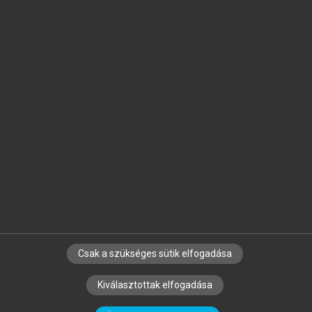
Jelöld meg a számodra fontos részeket, és
készíts
saját
jegyzeteket!
Egyéni előfizetéssel további
MeRSZ+ funkciókat
és
tartalmakat is elérhetsz.
Csak a szükséges sütik elfogadása
SZERZŐKNEK
CÉGEKNEK
KÖNYVTÁROSOKNAK
Kiválasztottak elfogadása
SZERKESZTÉSI ÉS LEKTORÁLÁSI ALAPELVEK