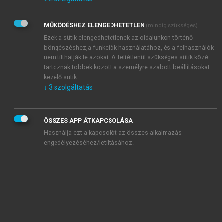
Kérek értesítést az Akadémiai Kiadó Zrt. újdonságairól,
akcióiról.
MŰKÖDÉSHEZ ELENGEDHETETLEN
(mindig szükséges)
Az
Adatkezelési tájékoztatóban
foglaltakat tudomásul
veszem és elfogadom.
Ezek a sütik elengedhetetlenek az oldalunkon történő
Az
Általános vásárlási feltételeket
, valamint a
szotar.net
és a
böngészéshez,a funkciók használatához, és a felhasználók
mersz.hu
oldalak licencszerződéseiben foglaltakat
nem tilthatják le azokat. A feltétlenül szükséges sütik közé
tudomásul veszem és elfogadom.
tartoznak többek között a személyre szabott beállításokat
kezelő sütik.
↓
3
szolgáltatás
KIPRÓBÁLOM
ÖSSZES APP ÁTKAPCSOLÁSA
Használja ezt a kapcsolót az összes alkalmazás
engedélyezéséhez/letiltásához.
MIÉRT ÉRDEMES A MERSZ ONLINE
OKOSKÖNYVTÁRAT HASZNÁLNI?