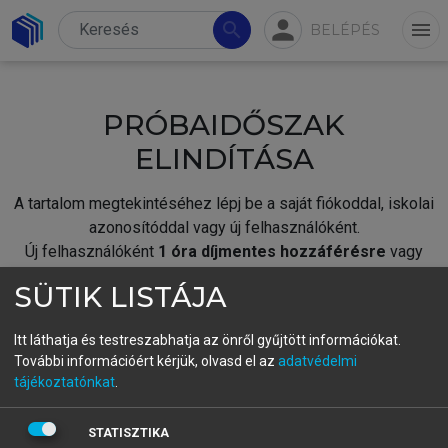
person
search
menu
BELÉPÉS
PRÓBAIDŐSZAK
ELINDÍTÁSA
A tartalom megtekintéséhez lépj be a saját fiókoddal, iskolai
azonosítóddal vagy új felhasználóként.
Új felhasználóként
1 óra díjmentes hozzáférésre
vagy
jogosult.
SÜTIK LISTÁJA
A próbaidőszak elindításához,
jelentkezz
be meglévő
fiókoddal,
vagy hozz létre új fiókot.
Itt láthatja és testreszabhatja az önről gyűjtött információkat.
További információért kérjük, olvasd el az
adatvédelmi
A regisztráció után a
próbaidőszak
automatikusan
elindul.
tájékoztatónkat
.
BELÉPÉS SAJÁT FIÓKKAL
STATISZTIKA