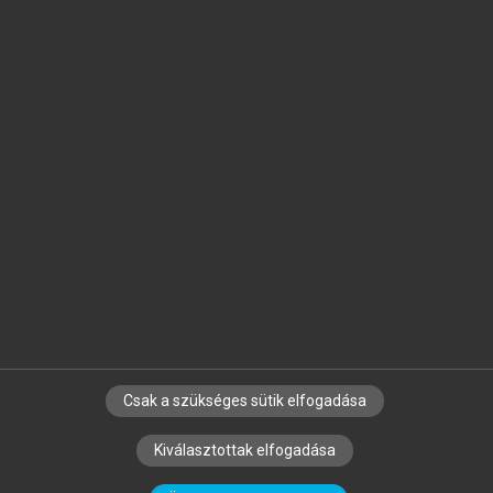
Jelöld meg a számodra fontos részeket, és
készíts
saját
jegyzeteket!
Egyéni előfizetéssel további
MeRSZ+ funkciókat
és
tartalmakat is elérhetsz.
Csak a szükséges sütik elfogadása
SZERZŐKNEK
CÉGEKNEK
KÖNYVTÁROSOKNAK
Kiválasztottak elfogadása
SZERKESZTÉSI ÉS LEKTORÁLÁSI ALAPELVEK