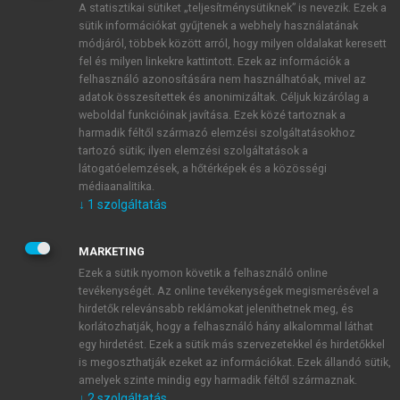
A statisztikai sütiket „teljesítménysütiknek” is nevezik. Ezek a
sütik információkat gyűjtenek a webhely használatának
módjáról, többek között arról, hogy milyen oldalakat keresett
ÚJ FIÓK LÉTREHOZÁSA
fel és milyen linkekre kattintott. Ezek az információk a
1 óra díjmentes hozzáférés
felhasználó azonosítására nem használhatóak, mivel az
adatok összesítettek és anonimizáltak. Céljuk kizárólag a
weboldal funkcióinak javítása. Ezek közé tartoznak a
E-MAIL-CÍM
harmadik féltől származó elemzési szolgáltatásokhoz
tartozó sütik; ilyen elemzési szolgáltatások a
látogatóelemzések, a hőtérképek és a közösségi
NÉV
médiaanalitika.
↓
1
szolgáltatás
JELSZÓ
MARKETING
Ezek a sütik nyomon követik a felhasználó online
tevékenységét. Az online tevékenységek megismerésével a
JELSZÓ ÚJRA
hirdetők relevánsabb reklámokat jeleníthetnek meg, és
korlátozhatják, hogy a felhasználó hány alkalommal láthat
egy hirdetést. Ezek a sütik más szervezetekkel és hirdetőkkel
is megoszthatják ezeket az információkat. Ezek állandó sütik,
Kérek értesítést a MeRSZ újdonságairól, akcióiról.
amelyek szinte mindig egy harmadik féltől származnak.
↓
2
szolgáltatás