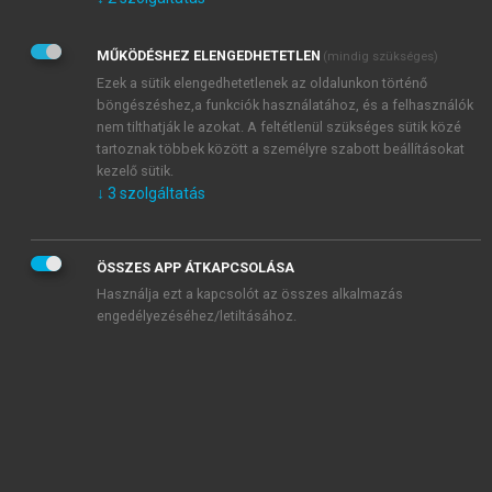
Kérek értesítést az Akadémiai Kiadó Zrt. újdonságairól,
akcióiról.
MŰKÖDÉSHEZ ELENGEDHETETLEN
(mindig szükséges)
Az
Adatkezelési tájékoztatóban
foglaltakat tudomásul
veszem és elfogadom.
Ezek a sütik elengedhetetlenek az oldalunkon történő
Az
Általános vásárlási feltételeket
, valamint a
szotar.net
és a
böngészéshez,a funkciók használatához, és a felhasználók
mersz.hu
oldalak licencszerződéseiben foglaltakat
nem tilthatják le azokat. A feltétlenül szükséges sütik közé
tudomásul veszem és elfogadom.
tartoznak többek között a személyre szabott beállításokat
kezelő sütik.
↓
3
szolgáltatás
KIPRÓBÁLOM
ÖSSZES APP ÁTKAPCSOLÁSA
Használja ezt a kapcsolót az összes alkalmazás
engedélyezéséhez/letiltásához.
MIÉRT ÉRDEMES A MERSZ ONLINE
OKOSKÖNYVTÁRAT HASZNÁLNI?