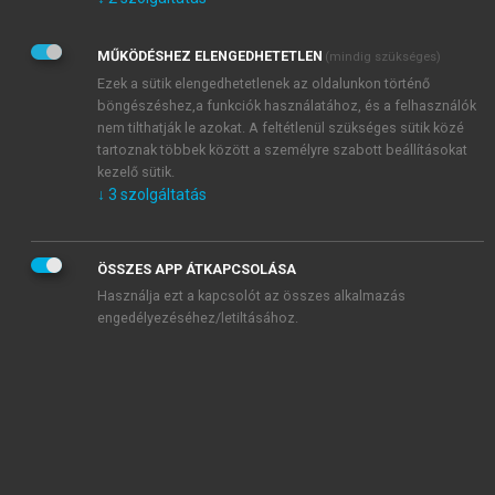
Kérek értesítést az Akadémiai Kiadó Zrt. újdonságairól,
akcióiról.
MŰKÖDÉSHEZ ELENGEDHETETLEN
(mindig szükséges)
Az
Adatkezelési tájékoztatóban
foglaltakat tudomásul
veszem és elfogadom.
Ezek a sütik elengedhetetlenek az oldalunkon történő
Az
Általános vásárlási feltételeket
, valamint a
szotar.net
és a
böngészéshez,a funkciók használatához, és a felhasználók
mersz.hu
oldalak licencszerződéseiben foglaltakat
nem tilthatják le azokat. A feltétlenül szükséges sütik közé
tudomásul veszem és elfogadom.
tartoznak többek között a személyre szabott beállításokat
kezelő sütik.
↓
3
szolgáltatás
KIPRÓBÁLOM
ÖSSZES APP ÁTKAPCSOLÁSA
Használja ezt a kapcsolót az összes alkalmazás
engedélyezéséhez/letiltásához.
MIÉRT ÉRDEMES A MERSZ ONLINE
OKOSKÖNYVTÁRAT HASZNÁLNI?