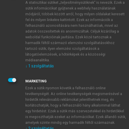
A statisztikai sütiket „teljesítménysütiknek” is nevezik. Ezek a
sütik információkat gyűjtenek a webhely használatának
módjáról, többek között arról, hogy milyen oldalakat keresett
ÚJ FIÓK LÉTREHOZÁSA
fel és milyen linkekre kattintott. Ezek az információk a
1 óra díjmentes hozzáférés
felhasználó azonosítására nem használhatóak, mivel az
adatok összesítettek és anonimizáltak. Céljuk kizárólag a
weboldal funkcióinak javítása. Ezek közé tartoznak a
E-MAIL-CÍM
harmadik féltől származó elemzési szolgáltatásokhoz
tartozó sütik; ilyen elemzési szolgáltatások a
látogatóelemzések, a hőtérképek és a közösségi
NÉV
médiaanalitika.
↓
1
szolgáltatás
JELSZÓ
MARKETING
Ezek a sütik nyomon követik a felhasználó online
tevékenységét. Az online tevékenységek megismerésével a
JELSZÓ ÚJRA
hirdetők relevánsabb reklámokat jeleníthetnek meg, és
korlátozhatják, hogy a felhasználó hány alkalommal láthat
egy hirdetést. Ezek a sütik más szervezetekkel és hirdetőkkel
is megoszthatják ezeket az információkat. Ezek állandó sütik,
Kérek értesítést a MeRSZ újdonságairól, akcióiról.
amelyek szinte mindig egy harmadik féltől származnak.
↓
2
szolgáltatás