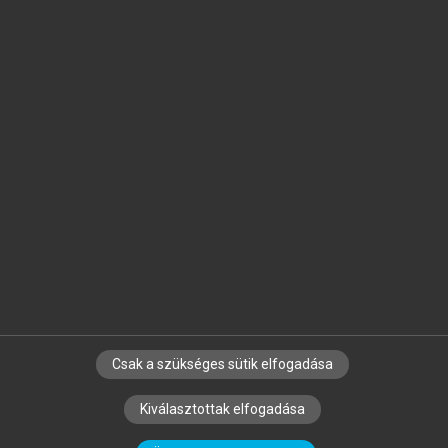
Jelöld meg a számodra fontos részeket, és
készíts
saját
jegyzeteket!
Egyéni előfizetéssel további
MeRSZ+ funkciókat
és
tartalmakat is elérhetsz.
Csak a szükséges sütik elfogadása
SZERZŐKNEK
CÉGEKNEK
KÖNYVTÁROSOKNAK
Kiválasztottak elfogadása
SZERKESZTÉSI ÉS LEKTORÁLÁSI ALAPELVEK