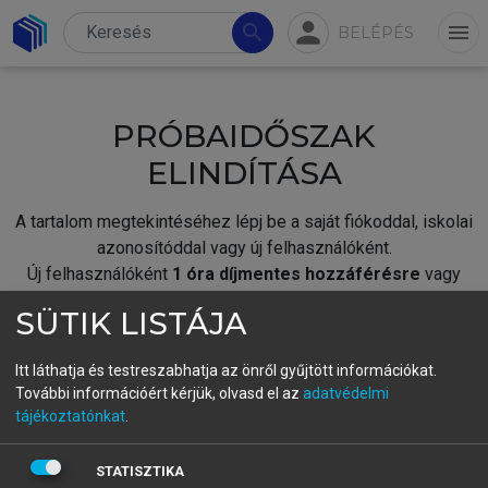
person
search
menu
BELÉPÉS
PRÓBAIDŐSZAK
ELINDÍTÁSA
A tartalom megtekintéséhez lépj be a saját fiókoddal, iskolai
azonosítóddal vagy új felhasználóként.
Új felhasználóként
1 óra díjmentes hozzáférésre
vagy
jogosult.
SÜTIK LISTÁJA
A próbaidőszak elindításához,
jelentkezz
be meglévő
fiókoddal,
vagy hozz létre új fiókot.
Itt láthatja és testreszabhatja az önről gyűjtött információkat.
További információért kérjük, olvasd el az
adatvédelmi
A regisztráció után a
próbaidőszak
automatikusan
elindul.
tájékoztatónkat
.
BELÉPÉS SAJÁT FIÓKKAL
STATISZTIKA