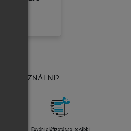
erződéseiben foglaltakat
ogadom.
ÓBÁLOM
AT HASZNÁLNI?
ntos
Egyéni előfizetéssel további