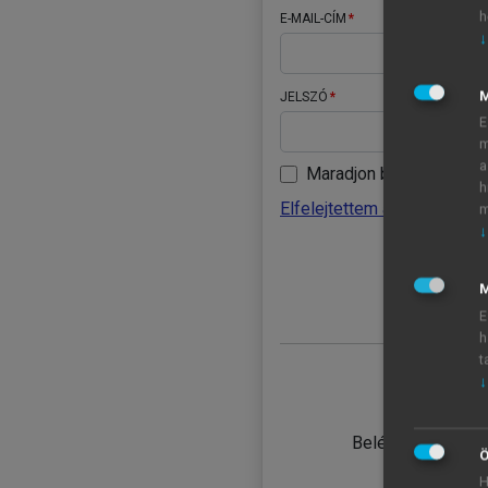
h
E-MAIL-CÍM
↓
JELSZÓ
E
m
a
Maradjon belépve
h
Elfelejtettem a jelszavamat
m
↓
BELÉ
M
E
h
t
↓
TANULÓ
Belépés intézmén
Ö
H