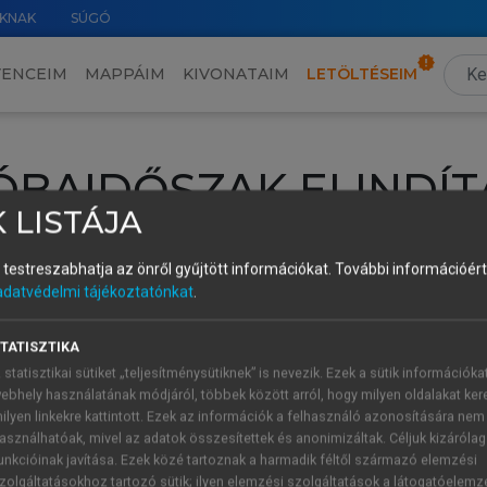
KNAK
SÚGÓ
VENCEIM
MAPPÁIM
KIVONATAIM
LETÖLTÉSEIM
ÓBAIDŐSZAK ELINDÍT
 LISTÁJA
intéséhez lépj be a saját fiókoddal, iskolai azonosítóddal vagy ú
és testreszabhatja az önről gyűjtött információkat.
További információért 
Új felhasználóként
1 óra díjmentes hozzáférésre
vagy jogosult
adatvédelmi tájékoztatónkat
.
k elindításához,
jelentkezz
be meglévő fiókoddal,
vagy hozz lé
A regisztráció után a
próbaidőszak
automatikusan
elindul.
TATISZTIKA
 statisztikai sütiket „teljesítménysütiknek” is nevezik. Ezek a sütik információka
ebhely használatának módjáról, többek között arról, hogy milyen oldalakat kere
ilyen linkekre kattintott. Ezek az információk a felhasználó azonosítására nem
ÚJ FIÓK 
ÁT FIÓKKAL
asználhatóak, mivel az adatok összesítettek és anonimizáltak. Céljuk kizáróla
1 óra díjme
unkcióinak javítása. Ezek közé tartoznak a harmadik féltől származó elemzési
zolgáltatásokhoz tartozó sütik; ilyen elemzési szolgáltatások a látogatóelemz