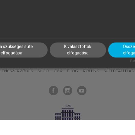
nyokat, hogy bármikor azonnal
részeket, és
készíts
saj
hozzájuk férhess!
jegyzeteket!
a szükséges sütik
Kiválasztottak
Összes
elfogadása
elfogadása
elfog
KNAK
SZERKESZTÉSI ÉS LEKTORÁLÁSI ALAPELVEK
MI – ÁLTALÁNOS
Pow
ICENCSZERZŐDÉS
SÚGÓ
GYIK
BLOG
RÓLUNK
SÜTI BEÁLLÍTÁS