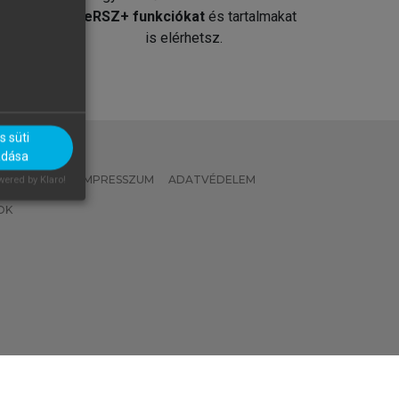
át
MeRSZ+ funkciókat
és tartalmakat
is elérhetsz.
 süti
adása
 IRÁNYELVEK
IMPRESSZUM
ADATVÉDELEM
ered by Klaro!
OK