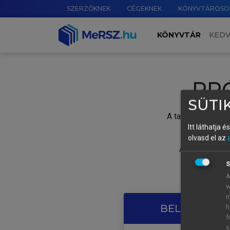
SZERZŐKNEK
CÉGEKNEK
KÖNYVTÁROSO
KÖNYVTÁR
KED
PR
SÜTIK
A tartalom megtek
Itt láthatja 
olvasd el az
A próbaidősza
S
A
w
m
BELÉPÉS SAJ
h
f
s