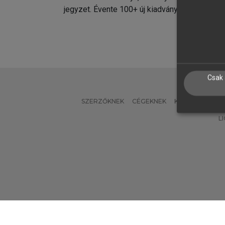
jegyzet. Évente 100+ új kiadvány.
kiadvá
Csak 
SZERZŐKNEK
CÉGEKNEK
KÖNYVTÁROSO
L
Verzió: 2.7.2