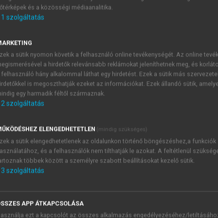
őtérképek és a közösségi médiaanalitika.
E-MAIL-CÍM
1
szolgáltatás
MARKETING
NÉV
zek a sütik nyomon követik a felhasználó online tevékenységét. Az online tev
egismerésével a hirdetők relevánsabb reklámokat jeleníthetnek meg, és korlát
 felhasználó hány alkalommal láthat egy hirdetést. Ezek a sütik más szervezete
JELSZÓ
irdetőkkel is megoszthatják ezeket az információkat. Ezek állandó sütik, amely
indig egy harmadik féltől származnak.
2
szolgáltatás
JELSZÓ ÚJRA
PÉS
ŰKÖDÉSHEZ ELENGEDHETETLEN
(mindig szükséges)
zek a sütik elengedhetetlenek az oldalunkon történő böngészéshez,a funkciók
asználatához, és a felhasználók nem tilthatják le azokat. A feltétlenül szükség
Kérek értesítést a MeRSZ új
artoznak többek között a személyre szabott beállításokat kezelő sütik.
Kérek értesítést az Akadémi
3
szolgáltatás
akcióiról.
 VAGY?
Az
Adatkezelési tájékozta
yi azonosítóval
veszem és elfogadom.
SSZES APP ÁTKAPCSOLÁSA
Az
Általános vásárlási felt
asználja ezt a kapcsolót az összes alkalmazás engedélyezéséhez/letiltásáho