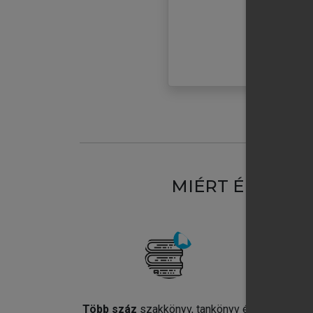
MIÉRT ÉRDEME
Több száz
szakkönyv, tankönyv és
Jel