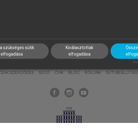
nyokat, hogy bármikor azonnal
részeket, és
készíts
saj
hozzájuk férhess!
jegyzeteket!
a szükséges sütik
Kiválasztottak
Összes
elfogadása
elfogadása
elfog
KNAK
SZERKESZTÉSI ÉS LEKTORÁLÁSI ALAPELVEK
MI – ÁLTALÁNOS
Pow
ICENCSZERZŐDÉS
SÚGÓ
GYIK
BLOG
RÓLUNK
SÜTI BEÁLLÍTÁS