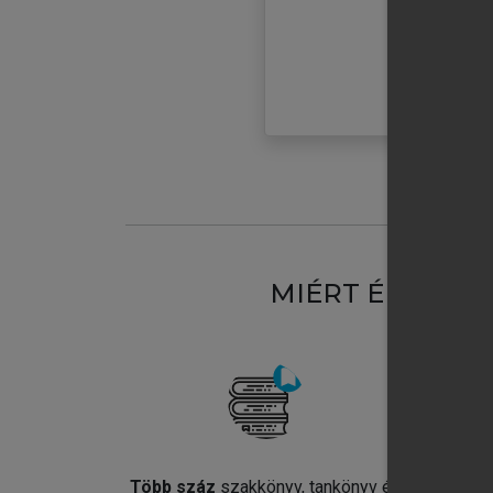
MIÉRT ÉRDEME
Több száz
szakkönyv, tankönyv és
Jel