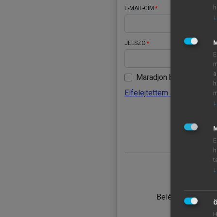
h
E-MAIL-CÍM
↓
JELSZÓ
E
m
a
Maradjon belépve
h
Elfelejtettem a jelszavamat
m
↓
BELÉ
M
E
h
t
↓
TANULÓ
Belépés intézmén
Ö
H