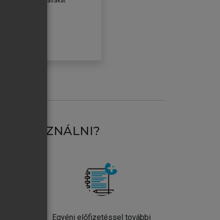
erződéseiben foglaltakat
ogadom.
ÓBÁLOM
AT HASZNÁLNI?
ntos
Egyéni előfizetéssel további