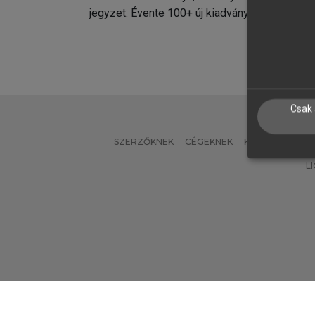
jegyzet. Évente 100+ új kiadvány.
kiadvá
Csak 
SZERZŐKNEK
CÉGEKNEK
KÖNYVTÁROSO
L
Verzió: 2.7.2