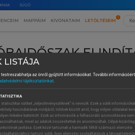
KNAK
SÚGÓ
VENCEIM
MAPPÁIM
KIVONATAIM
LETÖLTÉSEIM
ÓBAIDŐSZAK ELINDÍT
 LISTÁJA
intéséhez lépj be a saját fiókoddal, iskolai azonosítóddal vagy ú
és testreszabhatja az önről gyűjtött információkat.
További információért 
Új felhasználóként
1 óra díjmentes hozzáférésre
vagy jogosult
adatvédelmi tájékoztatónkat
.
k elindításához,
jelentkezz
be meglévő fiókoddal,
vagy hozz lé
A regisztráció után a
próbaidőszak
automatikusan
elindul.
TATISZTIKA
 statisztikai sütiket „teljesítménysütiknek” is nevezik. Ezek a sütik információka
ebhely használatának módjáról, többek között arról, hogy milyen oldalakat kere
ilyen linkekre kattintott. Ezek az információk a felhasználó azonosítására nem
ÚJ FIÓK 
ÁT FIÓKKAL
asználhatóak, mivel az adatok összesítettek és anonimizáltak. Céljuk kizáróla
1 óra díjme
unkcióinak javítása. Ezek közé tartoznak a harmadik féltől származó elemzési
zolgáltatásokhoz tartozó sütik; ilyen elemzési szolgáltatások a látogatóelemz