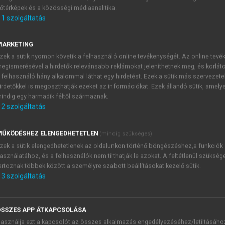
őtérképek és a közösségi médiaanalitika.
E-MAIL-CÍM
1
szolgáltatás
MARKETING
NÉV
zek a sütik nyomon követik a felhasználó online tevékenységét. Az online tev
egismerésével a hirdetők relevánsabb reklámokat jeleníthetnek meg, és korlát
 felhasználó hány alkalommal láthat egy hirdetést. Ezek a sütik más szervezete
JELSZÓ
irdetőkkel is megoszthatják ezeket az információkat. Ezek állandó sütik, amely
indig egy harmadik féltől származnak.
2
szolgáltatás
JELSZÓ ÚJRA
PÉS
ŰKÖDÉSHEZ ELENGEDHETETLEN
(mindig szükséges)
zek a sütik elengedhetetlenek az oldalunkon történő böngészéshez,a funkciók
asználatához, és a felhasználók nem tilthatják le azokat. A feltétlenül szükség
Kérek értesítést a MeRSZ új
artoznak többek között a személyre szabott beállításokat kezelő sütik.
Kérek értesítést az Akadémi
3
szolgáltatás
akcióiról.
 VAGY?
Az
Adatkezelési tájékozta
yi azonosítóval
veszem és elfogadom.
SSZES APP ÁTKAPCSOLÁSA
Az
Általános vásárlási felt
asználja ezt a kapcsolót az összes alkalmazás engedélyezéséhez/letiltásáho