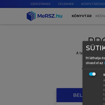
SZERZŐKNEK
CÉGEKNEK
KÖNYVTÁROSO
KÖNYVTÁR
KED
PR
SÜTIK
A tartalom megtek
Itt láthatja 
olvasd el az
A próbaidősza
S
A
w
m
BELÉPÉS SAJ
h
f
s