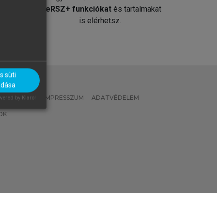
át
MeRSZ+ funkciókat
és tartalmakat
is elérhetsz.
 süti
adása
 IRÁNYELVEK
IMPRESSZUM
ADATVÉDELEM
ered by Klaro!
OK