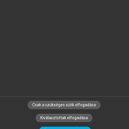
Jelöld meg a számodra fontos részeket, és
készíts
saját
jegyzeteket!
Egyéni előfizetéssel további
MeRSZ+ funkciókat
és
tartalmakat is elérhetsz.
Csak a szükséges sütik elfogadása
SZERZŐKNEK
CÉGEKNEK
KÖNYVTÁROSOKNAK
Kiválasztottak elfogadása
SZERKESZTÉSI ÉS LEKTORÁLÁSI ALAPELVEK