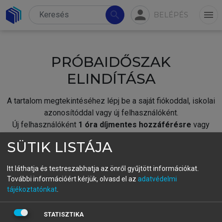
person
search
menu
BELÉPÉS
PRÓBAIDŐSZAK
ELINDÍTÁSA
A tartalom megtekintéséhez lépj be a saját fiókoddal, iskolai
azonosítóddal vagy új felhasználóként.
Új felhasználóként
1 óra díjmentes hozzáférésre
vagy
jogosult.
SÜTIK LISTÁJA
A próbaidőszak elindításához,
jelentkezz
be meglévő
fiókoddal,
vagy hozz létre új fiókot.
Itt láthatja és testreszabhatja az önről gyűjtött információkat.
További információért kérjük, olvasd el az
adatvédelmi
A regisztráció után a
próbaidőszak
automatikusan
elindul.
tájékoztatónkat
.
BELÉPÉS SAJÁT FIÓKKAL
STATISZTIKA