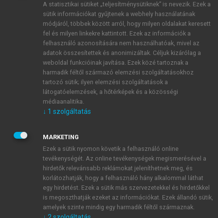
A statisztikai sütiket „teljesítménysütiknek” is nevezik. Ezek a
sütik információkat gyűjtenek a webhely használatának
módjáról, többek között arról, hogy milyen oldalakat keresett
ÚJ FIÓK LÉTREHOZÁSA
fel és milyen linkekre kattintott. Ezek az információk a
1 óra díjmentes hozzáférés
felhasználó azonosítására nem használhatóak, mivel az
adatok összesítettek és anonimizáltak. Céljuk kizárólag a
weboldal funkcióinak javítása. Ezek közé tartoznak a
E-MAIL-CÍM
harmadik féltől származó elemzési szolgáltatásokhoz
tartozó sütik; ilyen elemzési szolgáltatások a
látogatóelemzések, a hőtérképek és a közösségi
NÉV
médiaanalitika.
↓
1
szolgáltatás
JELSZÓ
MARKETING
Ezek a sütik nyomon követik a felhasználó online
tevékenységét. Az online tevékenységek megismerésével a
JELSZÓ ÚJRA
hirdetők relevánsabb reklámokat jeleníthetnek meg, és
korlátozhatják, hogy a felhasználó hány alkalommal láthat
egy hirdetést. Ezek a sütik más szervezetekkel és hirdetőkkel
is megoszthatják ezeket az információkat. Ezek állandó sütik,
Kérek értesítést a MeRSZ újdonságairól, akcióiról.
amelyek szinte mindig egy harmadik féltől származnak.
↓
2
szolgáltatás