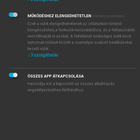
Kérek értesítést az Akadémiai Kiadó Zrt. újdonságairól,
akcióiról.
MŰKÖDÉSHEZ ELENGEDHETETLEN
(mindig szükséges)
Az
Adatkezelési tájékoztatóban
foglaltakat tudomásul
veszem és elfogadom.
Ezek a sütik elengedhetetlenek az oldalunkon történő
Az
Általános vásárlási feltételeket
, valamint a
szotar.net
és a
böngészéshez,a funkciók használatához, és a felhasználók
mersz.hu
oldalak licencszerződéseiben foglaltakat
nem tilthatják le azokat. A feltétlenül szükséges sütik közé
tudomásul veszem és elfogadom.
tartoznak többek között a személyre szabott beállításokat
kezelő sütik.
↓
3
szolgáltatás
KIPRÓBÁLOM
ÖSSZES APP ÁTKAPCSOLÁSA
Használja ezt a kapcsolót az összes alkalmazás
engedélyezéséhez/letiltásához.
MIÉRT ÉRDEMES A MERSZ ONLINE
OKOSKÖNYVTÁRAT HASZNÁLNI?