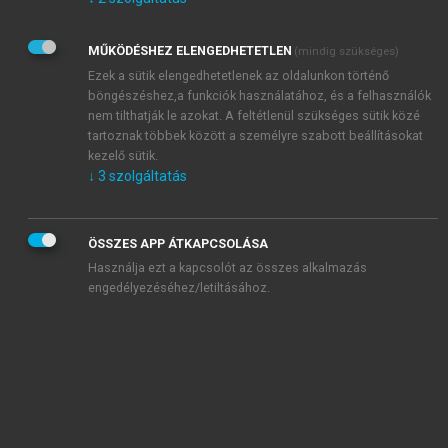
Kérek értesítést az Akadémiai Kiadó Zrt. újdonságairól,
akcióiról.
MŰKÖDÉSHEZ ELENGEDHETETLEN
(mindig szükséges)
Az
Adatkezelési tájékoztatóban
foglaltakat tudomásul
veszem és elfogadom.
Ezek a sütik elengedhetetlenek az oldalunkon történő
Az
Általános vásárlási feltételeket
, valamint a
szotar.net
és a
böngészéshez,a funkciók használatához, és a felhasználók
mersz.hu
oldalak licencszerződéseiben foglaltakat
nem tilthatják le azokat. A feltétlenül szükséges sütik közé
tudomásul veszem és elfogadom.
tartoznak többek között a személyre szabott beállításokat
kezelő sütik.
↓
3
szolgáltatás
KIPRÓBÁLOM
ÖSSZES APP ÁTKAPCSOLÁSA
Használja ezt a kapcsolót az összes alkalmazás
engedélyezéséhez/letiltásához.
MIÉRT ÉRDEMES A MERSZ ONLINE
OKOSKÖNYVTÁRAT HASZNÁLNI?