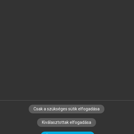
Jelöld meg a számodra fontos részeket, és
készíts
saját
jegyzeteket!
Egyéni előfizetéssel további
MeRSZ+ funkciókat
és
tartalmakat is elérhetsz.
Csak a szükséges sütik elfogadása
SZERZŐKNEK
CÉGEKNEK
KÖNYVTÁROSOKNAK
Kiválasztottak elfogadása
SZERKESZTÉSI ÉS LEKTORÁLÁSI ALAPELVEK