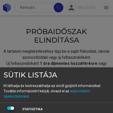
person
search
menu
BELÉPÉS
PRÓBAIDŐSZAK
ELINDÍTÁSA
A tartalom megtekintéséhez lépj be a saját fiókoddal, iskolai
azonosítóddal vagy új felhasználóként.
Új felhasználóként
1 óra díjmentes hozzáférésre
vagy
jogosult.
SÜTIK LISTÁJA
A próbaidőszak elindításához,
jelentkezz
be meglévő
fiókoddal,
vagy hozz létre új fiókot.
Itt láthatja és testreszabhatja az önről gyűjtött információkat.
További információért kérjük, olvasd el az
adatvédelmi
A regisztráció után a
próbaidőszak
automatikusan
elindul.
tájékoztatónkat
.
BELÉPÉS SAJÁT FIÓKKAL
STATISZTIKA