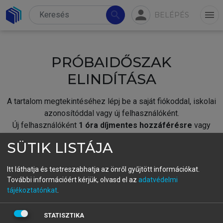
person
search
menu
BELÉPÉS
PRÓBAIDŐSZAK
ELINDÍTÁSA
A tartalom megtekintéséhez lépj be a saját fiókoddal, iskolai
azonosítóddal vagy új felhasználóként.
Új felhasználóként
1 óra díjmentes hozzáférésre
vagy
jogosult.
SÜTIK LISTÁJA
A próbaidőszak elindításához,
jelentkezz
be meglévő
fiókoddal,
vagy hozz létre új fiókot.
Itt láthatja és testreszabhatja az önről gyűjtött információkat.
További információért kérjük, olvasd el az
adatvédelmi
A regisztráció után a
próbaidőszak
automatikusan
elindul.
tájékoztatónkat
.
BELÉPÉS SAJÁT FIÓKKAL
STATISZTIKA