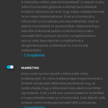
A statisztikai sütiket „teljesítménysütiknek” is nevezik. Ezek a
sütik információkat gyűjtenek a webhely használatának
módjáról, többek között arról, hogy milyen oldalakat keresett
ÚJ FIÓK LÉTREHOZÁSA
fel és milyen linkekre kattintott. Ezek az információk a
1 óra díjmentes hozzáférés
felhasználó azonosítására nem használhatóak, mivel az
adatok összesítettek és anonimizáltak. Céljuk kizárólag a
weboldal funkcióinak javítása. Ezek közé tartoznak a
E-MAIL-CÍM
harmadik féltől származó elemzési szolgáltatásokhoz
tartozó sütik; ilyen elemzési szolgáltatások a
látogatóelemzések, a hőtérképek és a közösségi
NÉV
médiaanalitika.
↓
1
szolgáltatás
JELSZÓ
MARKETING
Ezek a sütik nyomon követik a felhasználó online
tevékenységét. Az online tevékenységek megismerésével a
JELSZÓ ÚJRA
hirdetők relevánsabb reklámokat jeleníthetnek meg, és
korlátozhatják, hogy a felhasználó hány alkalommal láthat
egy hirdetést. Ezek a sütik más szervezetekkel és hirdetőkkel
is megoszthatják ezeket az információkat. Ezek állandó sütik,
Kérek értesítést a MeRSZ újdonságairól, akcióiról.
amelyek szinte mindig egy harmadik féltől származnak.
↓
2
szolgáltatás