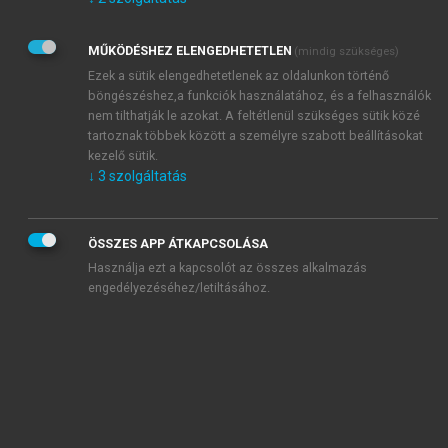
Kérek értesítést az Akadémiai Kiadó Zrt. újdonságairól,
akcióiról.
MŰKÖDÉSHEZ ELENGEDHETETLEN
(mindig szükséges)
Az
Adatkezelési tájékoztatóban
foglaltakat tudomásul
veszem és elfogadom.
Ezek a sütik elengedhetetlenek az oldalunkon történő
Az
Általános vásárlási feltételeket
, valamint a
szotar.net
és a
böngészéshez,a funkciók használatához, és a felhasználók
mersz.hu
oldalak licencszerződéseiben foglaltakat
nem tilthatják le azokat. A feltétlenül szükséges sütik közé
tudomásul veszem és elfogadom.
tartoznak többek között a személyre szabott beállításokat
kezelő sütik.
↓
3
szolgáltatás
KIPRÓBÁLOM
ÖSSZES APP ÁTKAPCSOLÁSA
Használja ezt a kapcsolót az összes alkalmazás
engedélyezéséhez/letiltásához.
MIÉRT ÉRDEMES A MERSZ ONLINE
OKOSKÖNYVTÁRAT HASZNÁLNI?