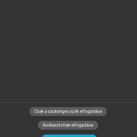
Jelöld meg a számodra fontos részeket, és
készíts
saját
jegyzeteket!
Egyéni előfizetéssel további
MeRSZ+ funkciókat
és
tartalmakat is elérhetsz.
Csak a szükséges sütik elfogadása
SZERZŐKNEK
CÉGEKNEK
KÖNYVTÁROSOKNAK
Kiválasztottak elfogadása
SZERKESZTÉSI ÉS LEKTORÁLÁSI ALAPELVEK