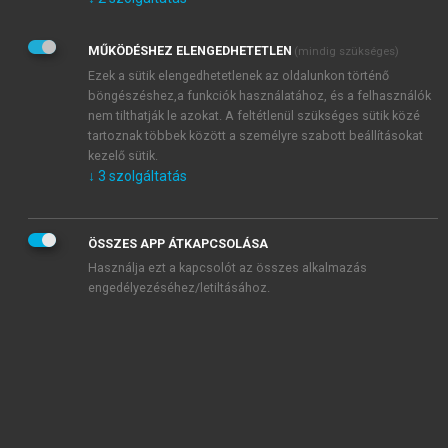
Kérek értesítést az Akadémiai Kiadó Zrt. újdonságairól,
akcióiról.
MŰKÖDÉSHEZ ELENGEDHETETLEN
(mindig szükséges)
Az
Adatkezelési tájékoztatóban
foglaltakat tudomásul
veszem és elfogadom.
Ezek a sütik elengedhetetlenek az oldalunkon történő
Az
Általános vásárlási feltételeket
, valamint a
szotar.net
és a
böngészéshez,a funkciók használatához, és a felhasználók
mersz.hu
oldalak licencszerződéseiben foglaltakat
nem tilthatják le azokat. A feltétlenül szükséges sütik közé
tudomásul veszem és elfogadom.
tartoznak többek között a személyre szabott beállításokat
kezelő sütik.
↓
3
szolgáltatás
KIPRÓBÁLOM
ÖSSZES APP ÁTKAPCSOLÁSA
Használja ezt a kapcsolót az összes alkalmazás
engedélyezéséhez/letiltásához.
MIÉRT ÉRDEMES A MERSZ ONLINE
OKOSKÖNYVTÁRAT HASZNÁLNI?