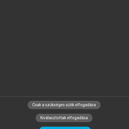
Jelöld meg a számodra fontos részeket, és
készíts
saját
jegyzeteket!
Egyéni előfizetéssel további
MeRSZ+ funkciókat
és
tartalmakat is elérhetsz.
Csak a szükséges sütik elfogadása
SZERZŐKNEK
CÉGEKNEK
KÖNYVTÁROSOKNAK
Kiválasztottak elfogadása
SZERKESZTÉSI ÉS LEKTORÁLÁSI ALAPELVEK