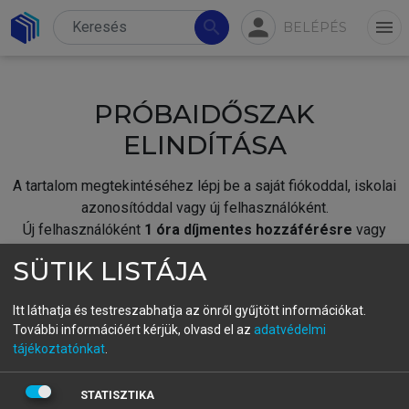
person
search
menu
BELÉPÉS
PRÓBAIDŐSZAK
ELINDÍTÁSA
A tartalom megtekintéséhez lépj be a saját fiókoddal, iskolai
azonosítóddal vagy új felhasználóként.
Új felhasználóként
1 óra díjmentes hozzáférésre
vagy
jogosult.
SÜTIK LISTÁJA
A próbaidőszak elindításához,
jelentkezz
be meglévő
fiókoddal,
vagy hozz létre új fiókot.
Itt láthatja és testreszabhatja az önről gyűjtött információkat.
További információért kérjük, olvasd el az
adatvédelmi
A regisztráció után a
próbaidőszak
automatikusan
elindul.
tájékoztatónkat
.
BELÉPÉS SAJÁT FIÓKKAL
STATISZTIKA