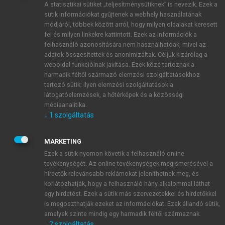
A statisztikai sütiket „teljesítménysütiknek” is nevezik. Ezek a
sütik információkat gyűjtenek a webhely használatának
módjáról, többek között arról, hogy milyen oldalakat keresett
ÚJ FIÓK LÉTREHOZÁSA
fel és milyen linkekre kattintott. Ezek az információk a
1 óra díjmentes hozzáférés
felhasználó azonosítására nem használhatóak, mivel az
adatok összesítettek és anonimizáltak. Céljuk kizárólag a
weboldal funkcióinak javítása. Ezek közé tartoznak a
E-MAIL-CÍM
harmadik féltől származó elemzési szolgáltatásokhoz
tartozó sütik; ilyen elemzési szolgáltatások a
látogatóelemzések, a hőtérképek és a közösségi
NÉV
médiaanalitika.
↓
1
szolgáltatás
JELSZÓ
MARKETING
Ezek a sütik nyomon követik a felhasználó online
tevékenységét. Az online tevékenységek megismerésével a
JELSZÓ ÚJRA
hirdetők relevánsabb reklámokat jeleníthetnek meg, és
korlátozhatják, hogy a felhasználó hány alkalommal láthat
egy hirdetést. Ezek a sütik más szervezetekkel és hirdetőkkel
is megoszthatják ezeket az információkat. Ezek állandó sütik,
Kérek értesítést a MeRSZ újdonságairól, akcióiról.
amelyek szinte mindig egy harmadik féltől származnak.
↓
2
szolgáltatás