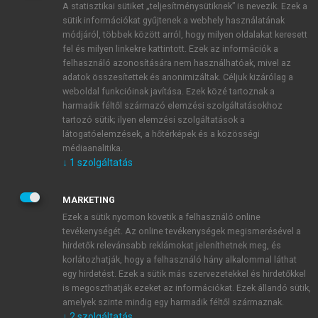
A statisztikai sütiket „teljesítménysütiknek” is nevezik. Ezek a
sütik információkat gyűjtenek a webhely használatának
módjáról, többek között arról, hogy milyen oldalakat keresett
ÚJ FIÓK LÉTREHOZÁSA
fel és milyen linkekre kattintott. Ezek az információk a
1 óra díjmentes hozzáférés
felhasználó azonosítására nem használhatóak, mivel az
adatok összesítettek és anonimizáltak. Céljuk kizárólag a
weboldal funkcióinak javítása. Ezek közé tartoznak a
E-MAIL-CÍM
harmadik féltől származó elemzési szolgáltatásokhoz
tartozó sütik; ilyen elemzési szolgáltatások a
látogatóelemzések, a hőtérképek és a közösségi
NÉV
médiaanalitika.
↓
1
szolgáltatás
JELSZÓ
MARKETING
Ezek a sütik nyomon követik a felhasználó online
tevékenységét. Az online tevékenységek megismerésével a
JELSZÓ ÚJRA
hirdetők relevánsabb reklámokat jeleníthetnek meg, és
korlátozhatják, hogy a felhasználó hány alkalommal láthat
egy hirdetést. Ezek a sütik más szervezetekkel és hirdetőkkel
is megoszthatják ezeket az információkat. Ezek állandó sütik,
Kérek értesítést a MeRSZ újdonságairól, akcióiról.
amelyek szinte mindig egy harmadik féltől származnak.
↓
2
szolgáltatás