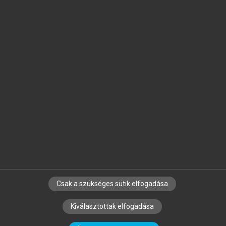
Jelöld meg a számodra fontos részeket, és
készíts
saját
jegyzeteket!
Egyéni előfizetéssel további
MeRSZ+ funkciókat
és
tartalmakat is elérhetsz.
Csak a szükséges sütik elfogadása
SZERZŐKNEK
CÉGEKNEK
KÖNYVTÁROSOKNAK
Kiválasztottak elfogadása
SZERKESZTÉSI ÉS LEKTORÁLÁSI ALAPELVEK