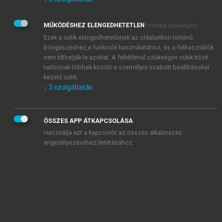
Kérek értesítést az Akadémiai Kiadó Zrt. újdonságairól,
akcióiról.
MŰKÖDÉSHEZ ELENGEDHETETLEN
(mindig szükséges)
Az
Adatkezelési tájékoztatóban
foglaltakat tudomásul
veszem és elfogadom.
Ezek a sütik elengedhetetlenek az oldalunkon történő
Az
Általános vásárlási feltételeket
, valamint a
szotar.net
és a
böngészéshez,a funkciók használatához, és a felhasználók
mersz.hu
oldalak licencszerződéseiben foglaltakat
nem tilthatják le azokat. A feltétlenül szükséges sütik közé
tudomásul veszem és elfogadom.
tartoznak többek között a személyre szabott beállításokat
kezelő sütik.
↓
3
szolgáltatás
KIPRÓBÁLOM
ÖSSZES APP ÁTKAPCSOLÁSA
Használja ezt a kapcsolót az összes alkalmazás
engedélyezéséhez/letiltásához.
MIÉRT ÉRDEMES A MERSZ ONLINE
OKOSKÖNYVTÁRAT HASZNÁLNI?