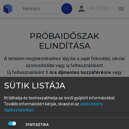
person
search
menu
BELÉPÉS
PRÓBAIDŐSZAK
ELINDÍTÁSA
A tartalom megtekintéséhez lépj be a saját fiókoddal, iskolai
azonosítóddal vagy új felhasználóként.
Új felhasználóként
1 óra díjmentes hozzáférésre
vagy
jogosult.
SÜTIK LISTÁJA
A próbaidőszak elindításához,
jelentkezz
be meglévő
fiókoddal,
vagy hozz létre új fiókot.
Itt láthatja és testreszabhatja az önről gyűjtött információkat.
További információért kérjük, olvasd el az
adatvédelmi
A regisztráció után a
próbaidőszak
automatikusan
elindul.
tájékoztatónkat
.
BELÉPÉS SAJÁT FIÓKKAL
STATISZTIKA