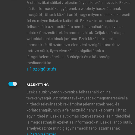
A statisztikai sütiket „teljesítménysütiknek” is nevezik. Ezek a
sütik információkat gyűjtenek a webhely használatának
módjáról, többek között arról, hogy milyen oldalakat keresett
ÚJ FIÓK LÉTREHOZÁSA
fel és milyen linkekre kattintott. Ezek az információk a
1 óra díjmentes hozzáférés
felhasználó azonosítására nem használhatóak, mivel az
adatok összesítettek és anonimizáltak. Céljuk kizárólag a
weboldal funkcióinak javítása. Ezek közé tartoznak a
E-MAIL-CÍM
harmadik féltől származó elemzési szolgáltatásokhoz
tartozó sütik; ilyen elemzési szolgáltatások a
látogatóelemzések, a hőtérképek és a közösségi
NÉV
médiaanalitika.
↓
1
szolgáltatás
JELSZÓ
MARKETING
Ezek a sütik nyomon követik a felhasználó online
tevékenységét. Az online tevékenységek megismerésével a
JELSZÓ ÚJRA
hirdetők relevánsabb reklámokat jeleníthetnek meg, és
korlátozhatják, hogy a felhasználó hány alkalommal láthat
egy hirdetést. Ezek a sütik más szervezetekkel és hirdetőkkel
is megoszthatják ezeket az információkat. Ezek állandó sütik,
Kérek értesítést a MeRSZ újdonságairól, akcióiról.
amelyek szinte mindig egy harmadik féltől származnak.
↓
2
szolgáltatás