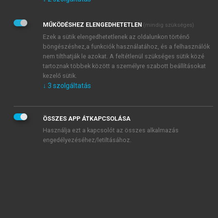
Kérek értesítést az Akadémiai Kiadó Zrt. újdonságairól,
akcióiról.
MŰKÖDÉSHEZ ELENGEDHETETLEN
(mindig szükséges)
Az
Adatkezelési tájékoztatóban
foglaltakat tudomásul
veszem és elfogadom.
Ezek a sütik elengedhetetlenek az oldalunkon történő
Az
Általános vásárlási feltételeket
, valamint a
szotar.net
és a
böngészéshez,a funkciók használatához, és a felhasználók
mersz.hu
oldalak licencszerződéseiben foglaltakat
nem tilthatják le azokat. A feltétlenül szükséges sütik közé
tudomásul veszem és elfogadom.
tartoznak többek között a személyre szabott beállításokat
kezelő sütik.
↓
3
szolgáltatás
KIPRÓBÁLOM
ÖSSZES APP ÁTKAPCSOLÁSA
Használja ezt a kapcsolót az összes alkalmazás
engedélyezéséhez/letiltásához.
MIÉRT ÉRDEMES A MERSZ ONLINE
OKOSKÖNYVTÁRAT HASZNÁLNI?