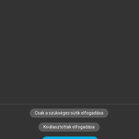
Jelöld meg a számodra fontos részeket, és
készíts
saját
jegyzeteket!
Egyéni előfizetéssel további
MeRSZ+ funkciókat
és
tartalmakat is elérhetsz.
Csak a szükséges sütik elfogadása
SZERZŐKNEK
CÉGEKNEK
KÖNYVTÁROSOKNAK
Kiválasztottak elfogadása
SZERKESZTÉSI ÉS LEKTORÁLÁSI ALAPELVEK