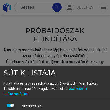
person
search
menu
BELÉPÉS
PRÓBAIDŐSZAK
ELINDÍTÁSA
A tartalom megtekintéséhez lépj be a saját fiókoddal, iskolai
azonosítóddal vagy új felhasználóként.
Új felhasználóként
1 óra díjmentes hozzáférésre
vagy
jogosult.
SÜTIK LISTÁJA
A próbaidőszak elindításához,
jelentkezz
be meglévő
fiókoddal,
vagy hozz létre új fiókot.
Itt láthatja és testreszabhatja az önről gyűjtött információkat.
További információért kérjük, olvasd el az
adatvédelmi
A regisztráció után a
próbaidőszak
automatikusan
elindul.
tájékoztatónkat
.
BELÉPÉS SAJÁT FIÓKKAL
STATISZTIKA