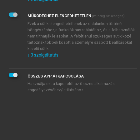
Kérek értesítést az Akadémiai Kiadó Zrt. újdonságairól,
akcióiról.
MŰKÖDÉSHEZ ELENGEDHETETLEN
(mindig szükséges)
Az
Adatkezelési tájékoztatóban
foglaltakat tudomásul
veszem és elfogadom.
Ezek a sütik elengedhetetlenek az oldalunkon történő
Az
Általános vásárlási feltételeket
, valamint a
szotar.net
és a
böngészéshez,a funkciók használatához, és a felhasználók
mersz.hu
oldalak licencszerződéseiben foglaltakat
nem tilthatják le azokat. A feltétlenül szükséges sütik közé
tudomásul veszem és elfogadom.
tartoznak többek között a személyre szabott beállításokat
kezelő sütik.
↓
3
szolgáltatás
KIPRÓBÁLOM
ÖSSZES APP ÁTKAPCSOLÁSA
Használja ezt a kapcsolót az összes alkalmazás
engedélyezéséhez/letiltásához.
MIÉRT ÉRDEMES A MERSZ ONLINE
OKOSKÖNYVTÁRAT HASZNÁLNI?