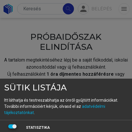
person
search
menu
BELÉPÉS
PRÓBAIDŐSZAK
ELINDÍTÁSA
A tartalom megtekintéséhez lépj be a saját fiókoddal, iskolai
azonosítóddal vagy új felhasználóként.
Új felhasználóként
1 óra díjmentes hozzáférésre
vagy
jogosult.
SÜTIK LISTÁJA
A próbaidőszak elindításához,
jelentkezz
be meglévő
fiókoddal,
vagy hozz létre új fiókot.
Itt láthatja és testreszabhatja az önről gyűjtött információkat.
További információért kérjük, olvasd el az
adatvédelmi
A regisztráció után a
próbaidőszak
automatikusan
elindul.
tájékoztatónkat
.
BELÉPÉS SAJÁT FIÓKKAL
STATISZTIKA