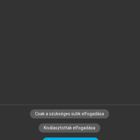
Jelöld meg a számodra fontos részeket, és
készíts
saját
jegyzeteket!
Egyéni előfizetéssel további
MeRSZ+ funkciókat
és
tartalmakat is elérhetsz.
Csak a szükséges sütik elfogadása
SZERZŐKNEK
CÉGEKNEK
KÖNYVTÁROSOKNAK
Kiválasztottak elfogadása
SZERKESZTÉSI ÉS LEKTORÁLÁSI ALAPELVEK