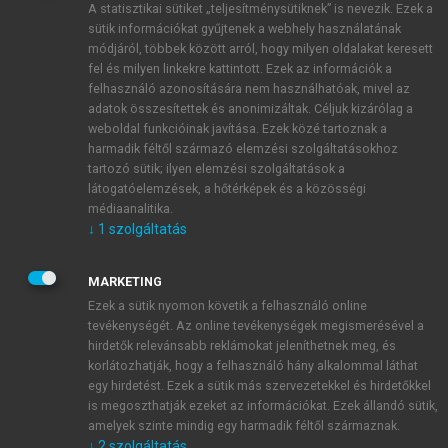
A statisztikai sütiket „teljesítménysütiknek” is nevezik. Ezek a
sütik információkat gyűjtenek a webhely használatának
módjáról, többek között arról, hogy milyen oldalakat keresett
ÚJ FIÓK LÉTREHOZÁSA
fel és milyen linkekre kattintott. Ezek az információk a
1 óra díjmentes hozzáférés
felhasználó azonosítására nem használhatóak, mivel az
adatok összesítettek és anonimizáltak. Céljuk kizárólag a
weboldal funkcióinak javítása. Ezek közé tartoznak a
E-MAIL-CÍM
harmadik féltől származó elemzési szolgáltatásokhoz
tartozó sütik; ilyen elemzési szolgáltatások a
látogatóelemzések, a hőtérképek és a közösségi
NÉV
médiaanalitika.
↓
1
szolgáltatás
JELSZÓ
MARKETING
Ezek a sütik nyomon követik a felhasználó online
tevékenységét. Az online tevékenységek megismerésével a
JELSZÓ ÚJRA
hirdetők relevánsabb reklámokat jeleníthetnek meg, és
korlátozhatják, hogy a felhasználó hány alkalommal láthat
egy hirdetést. Ezek a sütik más szervezetekkel és hirdetőkkel
is megoszthatják ezeket az információkat. Ezek állandó sütik,
Kérek értesítést a MeRSZ újdonságairól, akcióiról.
amelyek szinte mindig egy harmadik féltől származnak.
↓
2
szolgáltatás