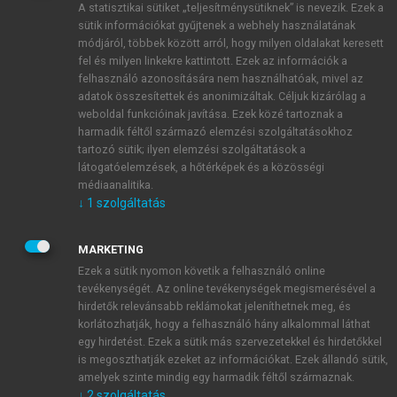
A statisztikai sütiket „teljesítménysütiknek” is nevezik. Ezek a
sütik információkat gyűjtenek a webhely használatának
módjáról, többek között arról, hogy milyen oldalakat keresett
ÚJ FIÓK LÉTREHOZÁSA
fel és milyen linkekre kattintott. Ezek az információk a
1 óra díjmentes hozzáférés
felhasználó azonosítására nem használhatóak, mivel az
adatok összesítettek és anonimizáltak. Céljuk kizárólag a
weboldal funkcióinak javítása. Ezek közé tartoznak a
E-MAIL-CÍM
harmadik féltől származó elemzési szolgáltatásokhoz
tartozó sütik; ilyen elemzési szolgáltatások a
látogatóelemzések, a hőtérképek és a közösségi
NÉV
médiaanalitika.
↓
1
szolgáltatás
JELSZÓ
MARKETING
Ezek a sütik nyomon követik a felhasználó online
tevékenységét. Az online tevékenységek megismerésével a
JELSZÓ ÚJRA
hirdetők relevánsabb reklámokat jeleníthetnek meg, és
korlátozhatják, hogy a felhasználó hány alkalommal láthat
egy hirdetést. Ezek a sütik más szervezetekkel és hirdetőkkel
is megoszthatják ezeket az információkat. Ezek állandó sütik,
Kérek értesítést a MeRSZ újdonságairól, akcióiról.
amelyek szinte mindig egy harmadik féltől származnak.
↓
2
szolgáltatás