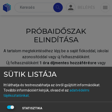
person
search
menu
BELÉPÉS
PRÓBAIDŐSZAK
ELINDÍTÁSA
A tartalom megtekintéséhez lépj be a saját fiókoddal, iskolai
azonosítóddal vagy új felhasználóként.
Új felhasználóként
1 óra díjmentes hozzáférésre
vagy
jogosult.
SÜTIK LISTÁJA
A próbaidőszak elindításához,
jelentkezz
be meglévő
fiókoddal,
vagy hozz létre új fiókot.
Itt láthatja és testreszabhatja az önről gyűjtött információkat.
További információért kérjük, olvasd el az
adatvédelmi
A regisztráció után a
próbaidőszak
automatikusan
elindul.
tájékoztatónkat
.
BELÉPÉS SAJÁT FIÓKKAL
STATISZTIKA