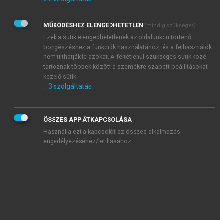
Kérek értesítést az Akadémiai Kiadó Zrt. újdonságairól,
akcióiról.
MŰKÖDÉSHEZ ELENGEDHETETLEN
(mindig szükséges)
Az
Adatkezelési tájékoztatóban
foglaltakat tudomásul
veszem és elfogadom.
Ezek a sütik elengedhetetlenek az oldalunkon történő
Az
Általános vásárlási feltételeket
, valamint a
szotar.net
és a
böngészéshez,a funkciók használatához, és a felhasználók
mersz.hu
oldalak licencszerződéseiben foglaltakat
nem tilthatják le azokat. A feltétlenül szükséges sütik közé
tudomásul veszem és elfogadom.
tartoznak többek között a személyre szabott beállításokat
kezelő sütik.
↓
3
szolgáltatás
KIPRÓBÁLOM
ÖSSZES APP ÁTKAPCSOLÁSA
Használja ezt a kapcsolót az összes alkalmazás
engedélyezéséhez/letiltásához.
MIÉRT ÉRDEMES A MERSZ ONLINE
OKOSKÖNYVTÁRAT HASZNÁLNI?