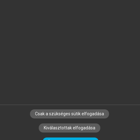
Jelöld meg a számodra fontos részeket, és
készíts
saját
jegyzeteket!
Egyéni előfizetéssel további
MeRSZ+ funkciókat
és
tartalmakat is elérhetsz.
Csak a szükséges sütik elfogadása
SZERZŐKNEK
CÉGEKNEK
KÖNYVTÁROSOKNAK
Kiválasztottak elfogadása
SZERKESZTÉSI ÉS LEKTORÁLÁSI ALAPELVEK