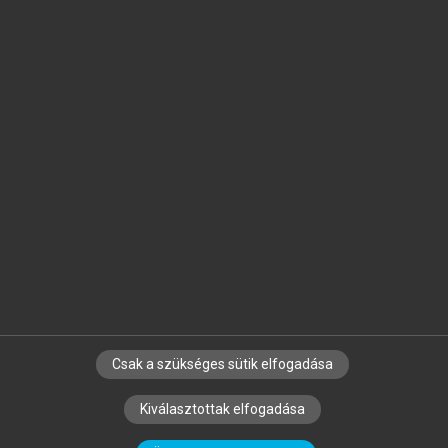
Jelöld meg a számodra fontos részeket, és
készíts
saját
jegyzeteket!
Egyéni előfizetéssel további
MeRSZ+ funkciókat
és
tartalmakat is elérhetsz.
Csak a szükséges sütik elfogadása
SZERZŐKNEK
CÉGEKNEK
KÖNYVTÁROSOKNAK
Kiválasztottak elfogadása
SZERKESZTÉSI ÉS LEKTORÁLÁSI ALAPELVEK