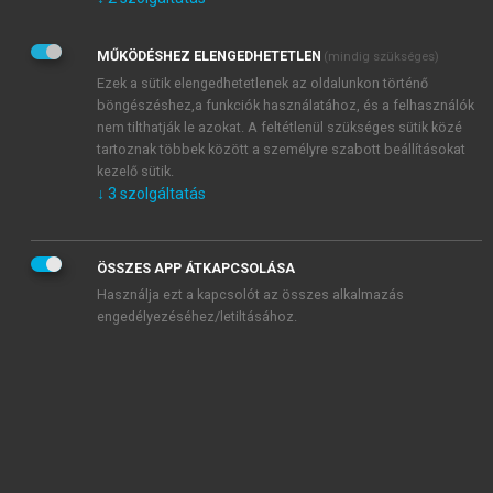
Kérek értesítést az Akadémiai Kiadó Zrt. újdonságairól,
akcióiról.
MŰKÖDÉSHEZ ELENGEDHETETLEN
(mindig szükséges)
Az
Adatkezelési tájékoztatóban
foglaltakat tudomásul
veszem és elfogadom.
Ezek a sütik elengedhetetlenek az oldalunkon történő
Az
Általános vásárlási feltételeket
, valamint a
szotar.net
és a
böngészéshez,a funkciók használatához, és a felhasználók
mersz.hu
oldalak licencszerződéseiben foglaltakat
nem tilthatják le azokat. A feltétlenül szükséges sütik közé
tudomásul veszem és elfogadom.
tartoznak többek között a személyre szabott beállításokat
kezelő sütik.
↓
3
szolgáltatás
KIPRÓBÁLOM
ÖSSZES APP ÁTKAPCSOLÁSA
Használja ezt a kapcsolót az összes alkalmazás
engedélyezéséhez/letiltásához.
MIÉRT ÉRDEMES A MERSZ ONLINE
OKOSKÖNYVTÁRAT HASZNÁLNI?