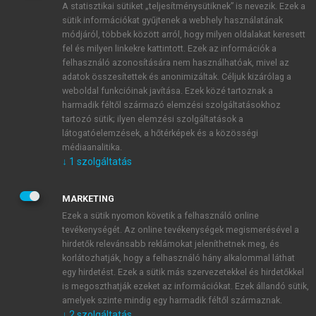
A statisztikai sütiket „teljesítménysütiknek” is nevezik. Ezek a
sütik információkat gyűjtenek a webhely használatának
módjáról, többek között arról, hogy milyen oldalakat keresett
ÚJ FIÓK LÉTREHOZÁSA
fel és milyen linkekre kattintott. Ezek az információk a
1 óra díjmentes hozzáférés
felhasználó azonosítására nem használhatóak, mivel az
adatok összesítettek és anonimizáltak. Céljuk kizárólag a
weboldal funkcióinak javítása. Ezek közé tartoznak a
E-MAIL-CÍM
harmadik féltől származó elemzési szolgáltatásokhoz
tartozó sütik; ilyen elemzési szolgáltatások a
látogatóelemzések, a hőtérképek és a közösségi
NÉV
médiaanalitika.
↓
1
szolgáltatás
JELSZÓ
MARKETING
Ezek a sütik nyomon követik a felhasználó online
tevékenységét. Az online tevékenységek megismerésével a
JELSZÓ ÚJRA
hirdetők relevánsabb reklámokat jeleníthetnek meg, és
korlátozhatják, hogy a felhasználó hány alkalommal láthat
egy hirdetést. Ezek a sütik más szervezetekkel és hirdetőkkel
is megoszthatják ezeket az információkat. Ezek állandó sütik,
Kérek értesítést a MeRSZ újdonságairól, akcióiról.
amelyek szinte mindig egy harmadik féltől származnak.
↓
2
szolgáltatás