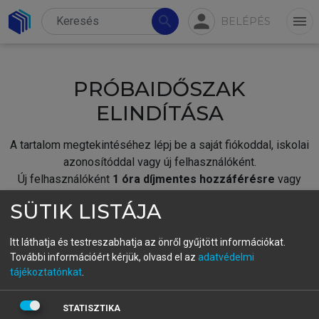
person
search
menu
BELÉPÉS
PRÓBAIDŐSZAK
ELINDÍTÁSA
A tartalom megtekintéséhez lépj be a saját fiókoddal, iskolai
azonosítóddal vagy új felhasználóként.
Új felhasználóként
1 óra díjmentes hozzáférésre
vagy
jogosult.
SÜTIK LISTÁJA
A próbaidőszak elindításához,
jelentkezz
be meglévő
fiókoddal,
vagy hozz létre új fiókot.
Itt láthatja és testreszabhatja az önről gyűjtött információkat.
További információért kérjük, olvasd el az
adatvédelmi
A regisztráció után a
próbaidőszak
automatikusan
elindul.
tájékoztatónkat
.
BELÉPÉS SAJÁT FIÓKKAL
STATISZTIKA