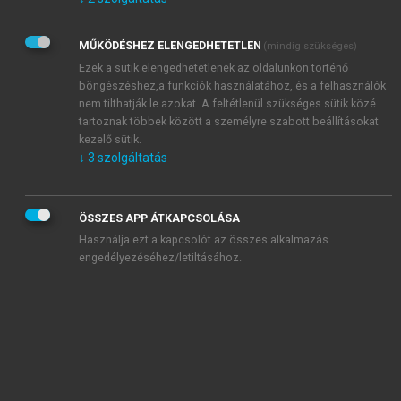
Kérek értesítést az Akadémiai Kiadó Zrt. újdonságairól,
akcióiról.
MŰKÖDÉSHEZ ELENGEDHETETLEN
(mindig szükséges)
Az
Adatkezelési tájékoztatóban
foglaltakat tudomásul
veszem és elfogadom.
Ezek a sütik elengedhetetlenek az oldalunkon történő
Az
Általános vásárlási feltételeket
, valamint a
szotar.net
és a
böngészéshez,a funkciók használatához, és a felhasználók
mersz.hu
oldalak licencszerződéseiben foglaltakat
nem tilthatják le azokat. A feltétlenül szükséges sütik közé
tudomásul veszem és elfogadom.
tartoznak többek között a személyre szabott beállításokat
kezelő sütik.
↓
3
szolgáltatás
KIPRÓBÁLOM
ÖSSZES APP ÁTKAPCSOLÁSA
Használja ezt a kapcsolót az összes alkalmazás
engedélyezéséhez/letiltásához.
MIÉRT ÉRDEMES A MERSZ ONLINE
OKOSKÖNYVTÁRAT HASZNÁLNI?