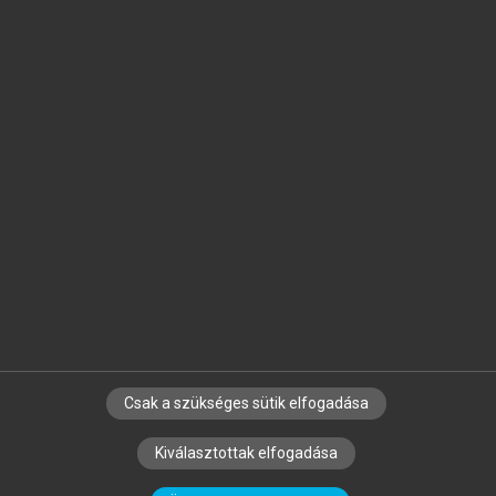
Jelöld meg a számodra fontos részeket, és
készíts
saját
jegyzeteket!
Egyéni előfizetéssel további
MeRSZ+ funkciókat
és
tartalmakat is elérhetsz.
Csak a szükséges sütik elfogadása
SZERZŐKNEK
CÉGEKNEK
KÖNYVTÁROSOKNAK
Kiválasztottak elfogadása
SZERKESZTÉSI ÉS LEKTORÁLÁSI ALAPELVEK