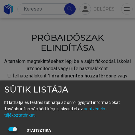
person
search
menu
BELÉPÉS
PRÓBAIDŐSZAK
ELINDÍTÁSA
A tartalom megtekintéséhez lépj be a saját fiókoddal, iskolai
azonosítóddal vagy új felhasználóként.
Új felhasználóként
1 óra díjmentes hozzáférésre
vagy
jogosult.
SÜTIK LISTÁJA
A próbaidőszak elindításához,
jelentkezz
be meglévő
fiókoddal,
vagy hozz létre új fiókot.
Itt láthatja és testreszabhatja az önről gyűjtött információkat.
További információért kérjük, olvasd el az
adatvédelmi
A regisztráció után a
próbaidőszak
automatikusan
elindul.
tájékoztatónkat
.
BELÉPÉS SAJÁT FIÓKKAL
STATISZTIKA