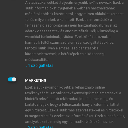
A statisztikai sütiket „teljesítménysütiknek” is nevezik. Ezek a
sütik információkat gyűjtenek a webhely használatának
módjáról, többek között arról, hogy milyen oldalakat keresett
ÚJ FIÓK LÉTREHOZÁSA
fel és milyen linkekre kattintott. Ezek az információk a
1 óra díjmentes hozzáférés
felhasználó azonosítására nem használhatóak, mivel az
adatok összesítettek és anonimizáltak. Céljuk kizárólag a
weboldal funkcióinak javítása. Ezek közé tartoznak a
E-MAIL-CÍM
harmadik féltől származó elemzési szolgáltatásokhoz
tartozó sütik; ilyen elemzési szolgáltatások a
látogatóelemzések, a hőtérképek és a közösségi
NÉV
médiaanalitika.
↓
1
szolgáltatás
JELSZÓ
MARKETING
Ezek a sütik nyomon követik a felhasználó online
tevékenységét. Az online tevékenységek megismerésével a
JELSZÓ ÚJRA
hirdetők relevánsabb reklámokat jeleníthetnek meg, és
korlátozhatják, hogy a felhasználó hány alkalommal láthat
egy hirdetést. Ezek a sütik más szervezetekkel és hirdetőkkel
is megoszthatják ezeket az információkat. Ezek állandó sütik,
Kérek értesítést a MeRSZ újdonságairól, akcióiról.
amelyek szinte mindig egy harmadik féltől származnak.
↓
2
szolgáltatás