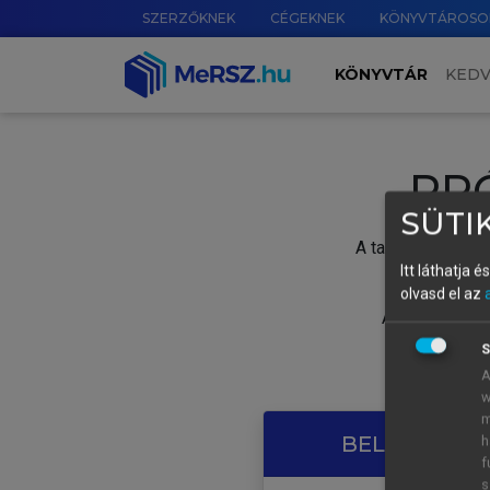
SZERZŐKNEK
CÉGEKNEK
KÖNYVTÁROSO
KÖNYVTÁR
KED
PR
SÜTIK
A tartalom megtek
Itt láthatja 
olvasd el az
A próbaidősza
S
A
w
m
BELÉPÉS SAJ
h
f
s