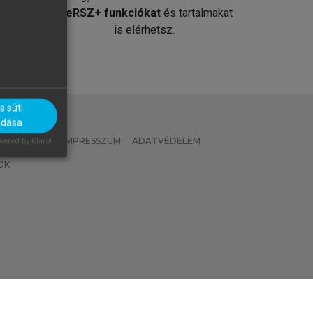
át
MeRSZ+ funkciókat
és tartalmakat
is elérhetsz.
 süti
adása
 IRÁNYELVEK
IMPRESSZUM
ADATVÉDELEM
ered by Klaro!
OK