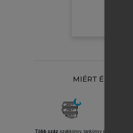
MIÉRT ÉRDEME
Több száz
szakkönyv, tankönyv és
Jel