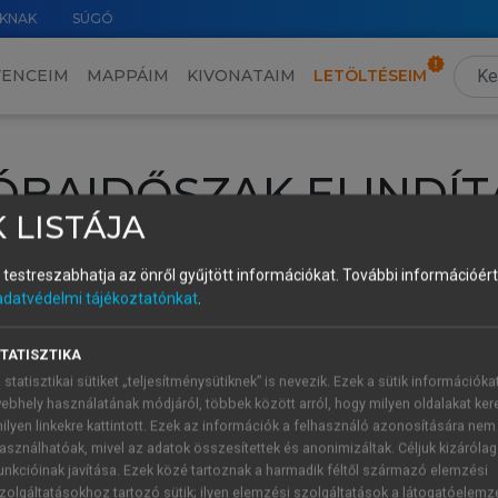
KNAK
SÚGÓ
VENCEIM
MAPPÁIM
KIVONATAIM
LETÖLTÉSEIM
ÓBAIDŐSZAK ELINDÍT
 LISTÁJA
intéséhez lépj be a saját fiókoddal, iskolai azonosítóddal vagy ú
és testreszabhatja az önről gyűjtött információkat.
További információért 
Új felhasználóként
1 óra díjmentes hozzáférésre
vagy jogosult
adatvédelmi tájékoztatónkat
.
k elindításához,
jelentkezz
be meglévő fiókoddal,
vagy hozz lé
A regisztráció után a
próbaidőszak
automatikusan
elindul.
TATISZTIKA
 statisztikai sütiket „teljesítménysütiknek” is nevezik. Ezek a sütik információka
ebhely használatának módjáról, többek között arról, hogy milyen oldalakat kere
ilyen linkekre kattintott. Ezek az információk a felhasználó azonosítására nem
ÚJ FIÓK 
ÁT FIÓKKAL
asználhatóak, mivel az adatok összesítettek és anonimizáltak. Céljuk kizáróla
1 óra díjme
unkcióinak javítása. Ezek közé tartoznak a harmadik féltől származó elemzési
zolgáltatásokhoz tartozó sütik; ilyen elemzési szolgáltatások a látogatóelemz