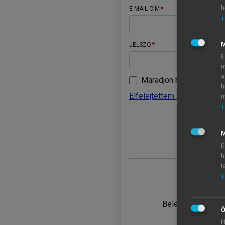
h
E-MAIL-CÍM
↓
JELSZÓ
E
m
a
Maradjon belépve
h
Elfelejtettem a jelszavamat
m
↓
BELÉ
M
E
h
t
↓
TANULÓ
Belépés intézmén
Ö
H