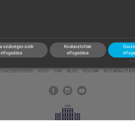
nyokat, hogy bármikor azonnal
részeket, és
készíts
saj
hozzájuk férhess!
jegyzeteket!
a szükséges sütik
Kiválasztottak
Összes
elfogadása
elfogadása
elfog
KNAK
SZERKESZTÉSI ÉS LEKTORÁLÁSI ALAPELVEK
MI – ÁLTALÁNOS
Pow
ICENCSZERZŐDÉS
SÚGÓ
GYIK
BLOG
RÓLUNK
SÜTI BEÁLLÍTÁS