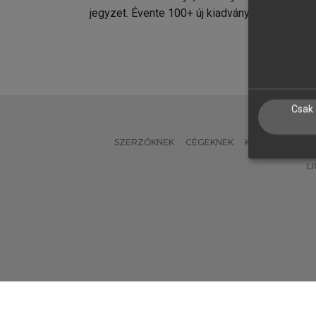
jegyzet. Évente 100+ új kiadvány.
kiadvá
Csak 
SZERZŐKNEK
CÉGEKNEK
KÖNYVTÁROSO
L
Verzió: 2.7.2