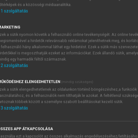
őtérképek és a közösségi médiaanalitika.
E-MAIL-CÍM
1
szolgáltatás
MARKETING
NÉV
zek a sütik nyomon követik a felhasználó online tevékenységét. Az online tev
egismerésével a hirdetők relevánsabb reklámokat jeleníthetnek meg, és korlát
 felhasználó hány alkalommal láthat egy hirdetést. Ezek a sütik más szervezete
JELSZÓ
irdetőkkel is megoszthatják ezeket az információkat. Ezek állandó sütik, amely
indig egy harmadik féltől származnak.
2
szolgáltatás
JELSZÓ ÚJRA
PÉS
ŰKÖDÉSHEZ ELENGEDHETETLEN
(mindig szükséges)
zek a sütik elengedhetetlenek az oldalunkon történő böngészéshez,a funkciók
asználatához, és a felhasználók nem tilthatják le azokat. A feltétlenül szükség
Kérek értesítést a MeRSZ új
artoznak többek között a személyre szabott beállításokat kezelő sütik.
Kérek értesítést az Akadémi
3
szolgáltatás
akcióiról.
 VAGY?
Az
Adatkezelési tájékozta
yi azonosítóval
veszem és elfogadom.
SSZES APP ÁTKAPCSOLÁSA
Az
Általános vásárlási felt
asználja ezt a kapcsolót az összes alkalmazás engedélyezéséhez/letiltásáho