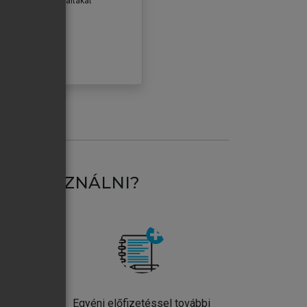
erződéseiben foglaltakat
ogadom.
ÓBÁLOM
AT HASZNÁLNI?
ntos
Egyéni előfizetéssel további