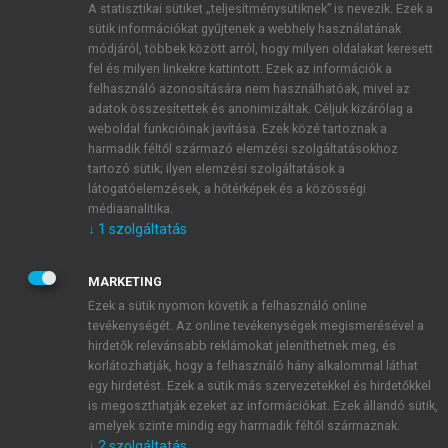
A statisztikai sütiket „teljesítménysütiknek” is nevezik. Ezek a
sütik információkat gyűjtenek a webhely használatának
módjáról, többek között arról, hogy milyen oldalakat keresett
ÚJ FIÓK LÉTREHOZÁSA
fel és milyen linkekre kattintott. Ezek az információk a
1 óra díjmentes hozzáférés
felhasználó azonosítására nem használhatóak, mivel az
adatok összesítettek és anonimizáltak. Céljuk kizárólag a
weboldal funkcióinak javítása. Ezek közé tartoznak a
E-MAIL-CÍM
harmadik féltől származó elemzési szolgáltatásokhoz
tartozó sütik; ilyen elemzési szolgáltatások a
látogatóelemzések, a hőtérképek és a közösségi
NÉV
médiaanalitika.
↓
1
szolgáltatás
JELSZÓ
MARKETING
Ezek a sütik nyomon követik a felhasználó online
tevékenységét. Az online tevékenységek megismerésével a
JELSZÓ ÚJRA
hirdetők relevánsabb reklámokat jeleníthetnek meg, és
korlátozhatják, hogy a felhasználó hány alkalommal láthat
egy hirdetést. Ezek a sütik más szervezetekkel és hirdetőkkel
is megoszthatják ezeket az információkat. Ezek állandó sütik,
Kérek értesítést a MeRSZ újdonságairól, akcióiról.
amelyek szinte mindig egy harmadik féltől származnak.
↓
2
szolgáltatás