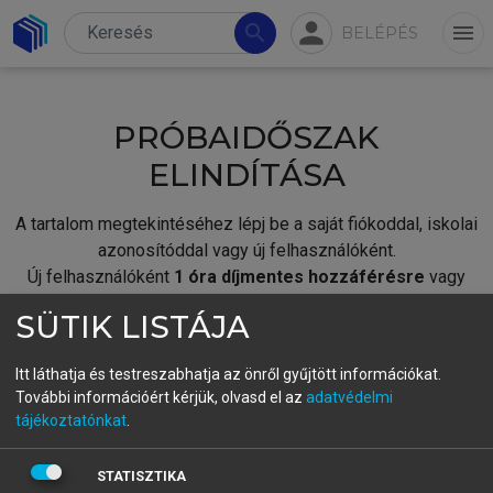
person
search
menu
BELÉPÉS
PRÓBAIDŐSZAK
ELINDÍTÁSA
A tartalom megtekintéséhez lépj be a saját fiókoddal, iskolai
azonosítóddal vagy új felhasználóként.
Új felhasználóként
1 óra díjmentes hozzáférésre
vagy
jogosult.
SÜTIK LISTÁJA
A próbaidőszak elindításához,
jelentkezz
be meglévő
fiókoddal,
vagy hozz létre új fiókot.
Itt láthatja és testreszabhatja az önről gyűjtött információkat.
További információért kérjük, olvasd el az
adatvédelmi
A regisztráció után a
próbaidőszak
automatikusan
elindul.
tájékoztatónkat
.
BELÉPÉS SAJÁT FIÓKKAL
STATISZTIKA