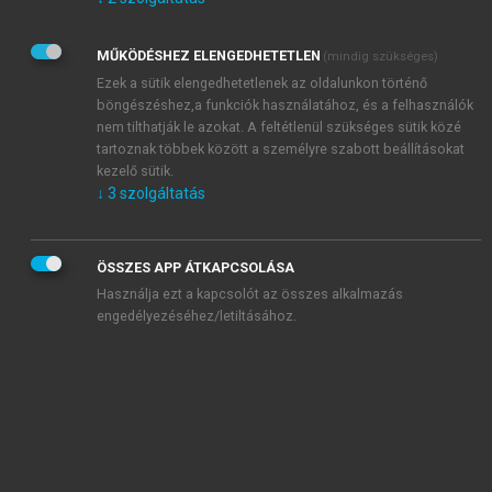
Kérek értesítést az Akadémiai Kiadó Zrt. újdonságairól,
akcióiról.
MŰKÖDÉSHEZ ELENGEDHETETLEN
(mindig szükséges)
Az
Adatkezelési tájékoztatóban
foglaltakat tudomásul
veszem és elfogadom.
Ezek a sütik elengedhetetlenek az oldalunkon történő
Az
Általános vásárlási feltételeket
, valamint a
szotar.net
és a
böngészéshez,a funkciók használatához, és a felhasználók
mersz.hu
oldalak licencszerződéseiben foglaltakat
nem tilthatják le azokat. A feltétlenül szükséges sütik közé
tudomásul veszem és elfogadom.
tartoznak többek között a személyre szabott beállításokat
kezelő sütik.
↓
3
szolgáltatás
KIPRÓBÁLOM
ÖSSZES APP ÁTKAPCSOLÁSA
Használja ezt a kapcsolót az összes alkalmazás
engedélyezéséhez/letiltásához.
MIÉRT ÉRDEMES A MERSZ ONLINE
OKOSKÖNYVTÁRAT HASZNÁLNI?