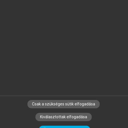
Jelöld meg a számodra fontos részeket, és
készíts
saját
jegyzeteket!
Egyéni előfizetéssel további
MeRSZ+ funkciókat
és
tartalmakat is elérhetsz.
Csak a szükséges sütik elfogadása
SZERZŐKNEK
CÉGEKNEK
KÖNYVTÁROSOKNAK
Kiválasztottak elfogadása
SZERKESZTÉSI ÉS LEKTORÁLÁSI ALAPELVEK