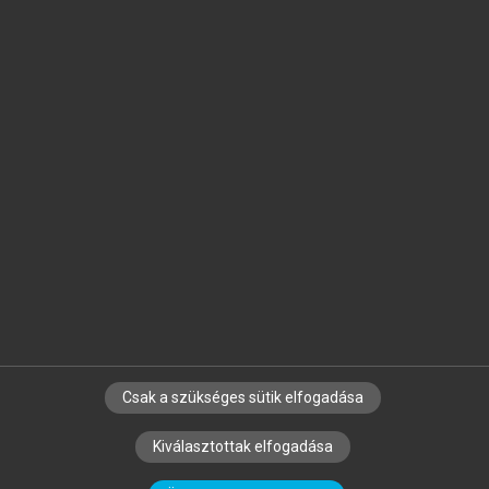
Jelöld meg a számodra fontos részeket, és
készíts
saját
jegyzeteket!
Egyéni előfizetéssel további
MeRSZ+ funkciókat
és
tartalmakat is elérhetsz.
Csak a szükséges sütik elfogadása
SZERZŐKNEK
CÉGEKNEK
KÖNYVTÁROSOKNAK
Kiválasztottak elfogadása
SZERKESZTÉSI ÉS LEKTORÁLÁSI ALAPELVEK