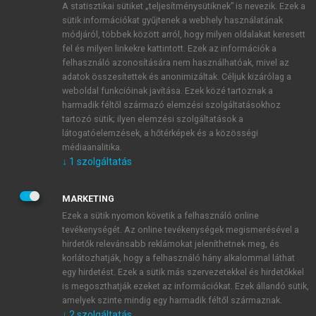
A statisztikai sütiket „teljesítménysütiknek” is nevezik. Ezek a
sütik információkat gyűjtenek a webhely használatának
módjáról, többek között arról, hogy milyen oldalakat keresett
ÚJ FIÓK LÉTREHOZÁSA
fel és milyen linkekre kattintott. Ezek az információk a
1 óra díjmentes hozzáférés
felhasználó azonosítására nem használhatóak, mivel az
adatok összesítettek és anonimizáltak. Céljuk kizárólag a
weboldal funkcióinak javítása. Ezek közé tartoznak a
E-MAIL-CÍM
harmadik féltől származó elemzési szolgáltatásokhoz
tartozó sütik; ilyen elemzési szolgáltatások a
látogatóelemzések, a hőtérképek és a közösségi
NÉV
médiaanalitika.
↓
1
szolgáltatás
JELSZÓ
MARKETING
Ezek a sütik nyomon követik a felhasználó online
tevékenységét. Az online tevékenységek megismerésével a
JELSZÓ ÚJRA
hirdetők relevánsabb reklámokat jeleníthetnek meg, és
korlátozhatják, hogy a felhasználó hány alkalommal láthat
egy hirdetést. Ezek a sütik más szervezetekkel és hirdetőkkel
is megoszthatják ezeket az információkat. Ezek állandó sütik,
Kérek értesítést a MeRSZ újdonságairól, akcióiról.
amelyek szinte mindig egy harmadik féltől származnak.
↓
2
szolgáltatás