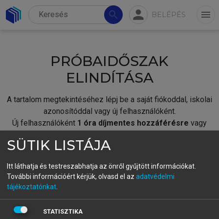
person
search
menu
BELÉPÉS
PRÓBAIDŐSZAK
ELINDÍTÁSA
A tartalom megtekintéséhez lépj be a saját fiókoddal, iskolai
azonosítóddal vagy új felhasználóként.
Új felhasználóként
1 óra díjmentes hozzáférésre
vagy
jogosult.
SÜTIK LISTÁJA
A próbaidőszak elindításához,
jelentkezz
be meglévő
fiókoddal,
vagy hozz létre új fiókot.
Itt láthatja és testreszabhatja az önről gyűjtött információkat.
További információért kérjük, olvasd el az
adatvédelmi
A regisztráció után a
próbaidőszak
automatikusan
elindul.
tájékoztatónkat
.
BELÉPÉS SAJÁT FIÓKKAL
STATISZTIKA