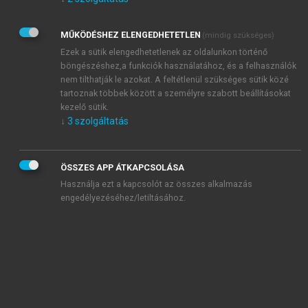
Kérek értesítést az Akadémiai Kiadó Zrt. újdonságairól,
akcióiról.
MŰKÖDÉSHEZ ELENGEDHETETLEN
(mindig szükséges)
Az
Adatkezelési tájékoztatóban
foglaltakat tudomásul
veszem és elfogadom.
Ezek a sütik elengedhetetlenek az oldalunkon történő
Az
Általános vásárlási feltételeket
, valamint a
szotar.net
és a
böngészéshez,a funkciók használatához, és a felhasználók
mersz.hu
oldalak licencszerződéseiben foglaltakat
nem tilthatják le azokat. A feltétlenül szükséges sütik közé
tudomásul veszem és elfogadom.
tartoznak többek között a személyre szabott beállításokat
kezelő sütik.
↓
3
szolgáltatás
KIPRÓBÁLOM
ÖSSZES APP ÁTKAPCSOLÁSA
Használja ezt a kapcsolót az összes alkalmazás
engedélyezéséhez/letiltásához.
MIÉRT ÉRDEMES A MERSZ ONLINE
OKOSKÖNYVTÁRAT HASZNÁLNI?