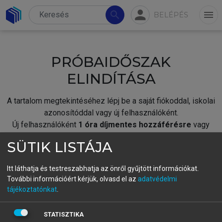
person
search
menu
BELÉPÉS
PRÓBAIDŐSZAK
ELINDÍTÁSA
A tartalom megtekintéséhez lépj be a saját fiókoddal, iskolai
azonosítóddal vagy új felhasználóként.
Új felhasználóként
1 óra díjmentes hozzáférésre
vagy
jogosult.
SÜTIK LISTÁJA
A próbaidőszak elindításához,
jelentkezz
be meglévő
fiókoddal,
vagy hozz létre új fiókot.
Itt láthatja és testreszabhatja az önről gyűjtött információkat.
További információért kérjük, olvasd el az
adatvédelmi
A regisztráció után a
próbaidőszak
automatikusan
elindul.
tájékoztatónkat
.
BELÉPÉS SAJÁT FIÓKKAL
STATISZTIKA