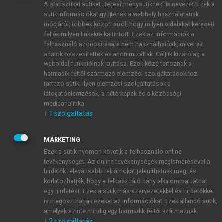
A statisztikai sütiket „teljesítménysütiknek” is nevezik. Ezek a
sütik információkat gyűjtenek a webhely használatának
módjáról, többek között arról, hogy milyen oldalakat keresett
ÚJ FIÓK LÉTREHOZÁSA
fel és milyen linkekre kattintott. Ezek az információk a
1 óra díjmentes hozzáférés
felhasználó azonosítására nem használhatóak, mivel az
adatok összesítettek és anonimizáltak. Céljuk kizárólag a
weboldal funkcióinak javítása. Ezek közé tartoznak a
E-MAIL-CÍM
harmadik féltől származó elemzési szolgáltatásokhoz
tartozó sütik; ilyen elemzési szolgáltatások a
látogatóelemzések, a hőtérképek és a közösségi
NÉV
médiaanalitika.
↓
1
szolgáltatás
JELSZÓ
MARKETING
Ezek a sütik nyomon követik a felhasználó online
tevékenységét. Az online tevékenységek megismerésével a
JELSZÓ ÚJRA
hirdetők relevánsabb reklámokat jeleníthetnek meg, és
korlátozhatják, hogy a felhasználó hány alkalommal láthat
egy hirdetést. Ezek a sütik más szervezetekkel és hirdetőkkel
is megoszthatják ezeket az információkat. Ezek állandó sütik,
Kérek értesítést a MeRSZ újdonságairól, akcióiról.
amelyek szinte mindig egy harmadik féltől származnak.
↓
2
szolgáltatás