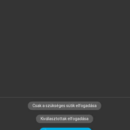
Jelöld meg a számodra fontos részeket, és
készíts
saját
jegyzeteket!
Egyéni előfizetéssel további
MeRSZ+ funkciókat
és
tartalmakat is elérhetsz.
Csak a szükséges sütik elfogadása
SZERZŐKNEK
CÉGEKNEK
KÖNYVTÁROSOKNAK
Kiválasztottak elfogadása
SZERKESZTÉSI ÉS LEKTORÁLÁSI ALAPELVEK