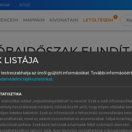
KNAK
SÚGÓ
VENCEIM
MAPPÁIM
KIVONATAIM
LETÖLTÉSEIM
ÓBAIDŐSZAK ELINDÍT
 LISTÁJA
intéséhez lépj be a saját fiókoddal, iskolai azonosítóddal vagy ú
és testreszabhatja az önről gyűjtött információkat.
További információért 
Új felhasználóként
1 óra díjmentes hozzáférésre
vagy jogosult
adatvédelmi tájékoztatónkat
.
k elindításához,
jelentkezz
be meglévő fiókoddal,
vagy hozz lé
A regisztráció után a
próbaidőszak
automatikusan
elindul.
TATISZTIKA
 statisztikai sütiket „teljesítménysütiknek” is nevezik. Ezek a sütik információka
ebhely használatának módjáról, többek között arról, hogy milyen oldalakat kere
ilyen linkekre kattintott. Ezek az információk a felhasználó azonosítására nem
ÚJ FIÓK 
ÁT FIÓKKAL
asználhatóak, mivel az adatok összesítettek és anonimizáltak. Céljuk kizáróla
1 óra díjme
unkcióinak javítása. Ezek közé tartoznak a harmadik féltől származó elemzési
zolgáltatásokhoz tartozó sütik; ilyen elemzési szolgáltatások a látogatóelemz