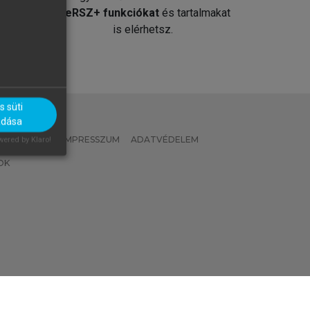
át
MeRSZ+ funkciókat
és tartalmakat
is elérhetsz.
 süti
adása
 IRÁNYELVEK
IMPRESSZUM
ADATVÉDELEM
ered by Klaro!
OK