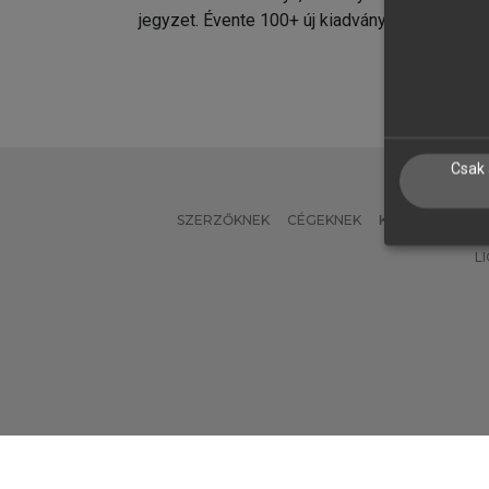
jegyzet. Évente 100+ új kiadvány.
kiadvá
Csak 
SZERZŐKNEK
CÉGEKNEK
KÖNYVTÁROSO
L
Verzió: 2.7.2