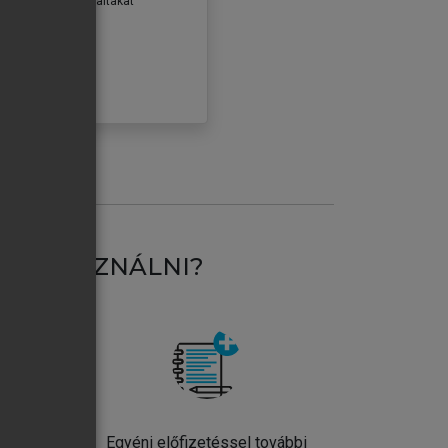
erződéseiben foglaltakat
ogadom.
ÓBÁLOM
AT HASZNÁLNI?
ntos
Egyéni előfizetéssel további