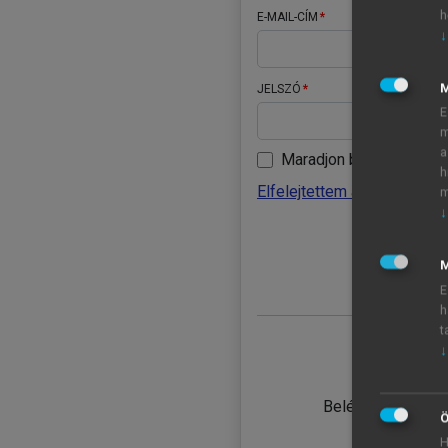
h
E-MAIL-CÍM
↓
JELSZÓ
E
m
a
Maradjon belépve
h
Elfelejtettem a jelszavamat
m
↓
BELÉ
M
E
h
t
↓
TANULÓ
Belépés intézmén
Ö
H