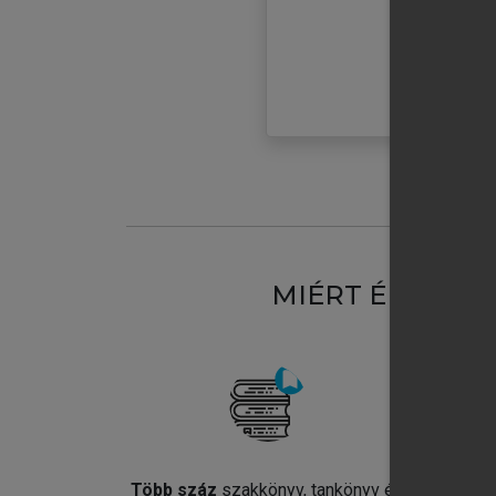
MIÉRT ÉRDEME
Több száz
szakkönyv, tankönyv és
Jel