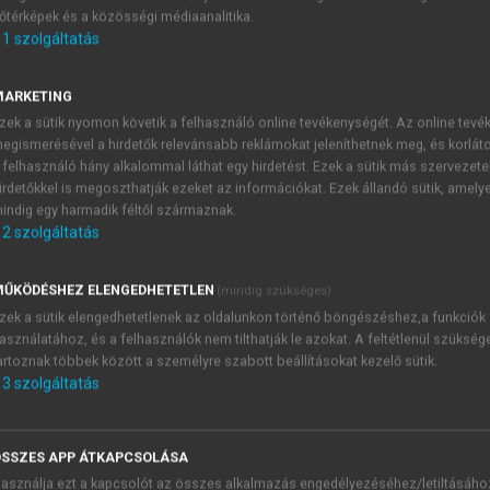
őtérképek és a közösségi médiaanalitika.
E-MAIL-CÍM
1
szolgáltatás
MARKETING
NÉV
zek a sütik nyomon követik a felhasználó online tevékenységét. Az online tev
egismerésével a hirdetők relevánsabb reklámokat jeleníthetnek meg, és korlát
 felhasználó hány alkalommal láthat egy hirdetést. Ezek a sütik más szervezete
JELSZÓ
irdetőkkel is megoszthatják ezeket az információkat. Ezek állandó sütik, amely
indig egy harmadik féltől származnak.
2
szolgáltatás
JELSZÓ ÚJRA
PÉS
ŰKÖDÉSHEZ ELENGEDHETETLEN
(mindig szükséges)
zek a sütik elengedhetetlenek az oldalunkon történő böngészéshez,a funkciók
asználatához, és a felhasználók nem tilthatják le azokat. A feltétlenül szükség
Kérek értesítést a MeRSZ új
artoznak többek között a személyre szabott beállításokat kezelő sütik.
Kérek értesítést az Akadémi
3
szolgáltatás
akcióiról.
 VAGY?
Az
Adatkezelési tájékozta
yi azonosítóval
veszem és elfogadom.
SSZES APP ÁTKAPCSOLÁSA
Az
Általános vásárlási felt
asználja ezt a kapcsolót az összes alkalmazás engedélyezéséhez/letiltásáho