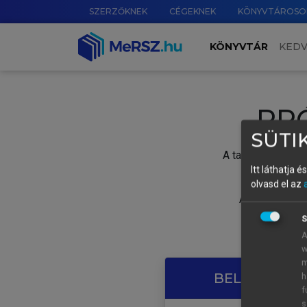
SZERZŐKNEK
CÉGEKNEK
KÖNYVTÁROSO
KÖNYVTÁR
KED
PR
SÜTIK
A tartalom megtek
Itt láthatja 
olvasd el az
A próbaidősza
S
A
w
m
BELÉPÉS SAJ
h
f
s