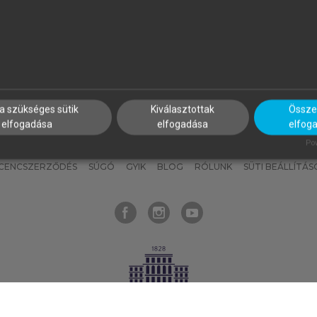
nyokat, hogy bármikor azonnal
részeket, és
készíts
saj
hozzájuk férhess!
jegyzeteket!
a szükséges sütik
Kiválasztottak
Összes
elfogadása
elfogadása
elfog
KNAK
SZERKESZTÉSI ÉS LEKTORÁLÁSI ALAPELVEK
MI – ÁLTALÁNOS
Pow
ICENCSZERZŐDÉS
SÚGÓ
GYIK
BLOG
RÓLUNK
SÜTI BEÁLLÍTÁS