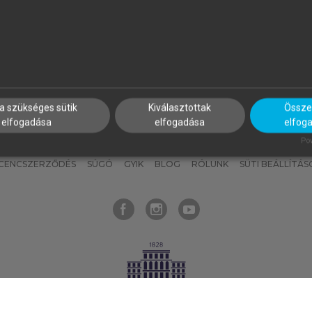
nyokat, hogy bármikor azonnal
részeket, és
készíts
saj
hozzájuk férhess!
jegyzeteket!
a szükséges sütik
Kiválasztottak
Összes
elfogadása
elfogadása
elfog
KNAK
SZERKESZTÉSI ÉS LEKTORÁLÁSI ALAPELVEK
MI – ÁLTALÁNOS
Pow
ICENCSZERZŐDÉS
SÚGÓ
GYIK
BLOG
RÓLUNK
SÜTI BEÁLLÍTÁS