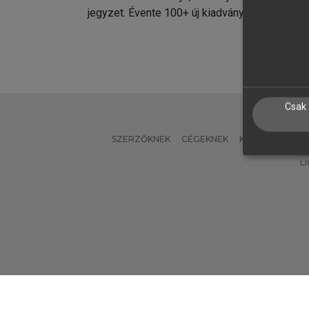
jegyzet. Évente 100+ új kiadvány.
kiadvá
Csak 
SZERZŐKNEK
CÉGEKNEK
KÖNYVTÁROSO
L
Verzió: 2.7.2