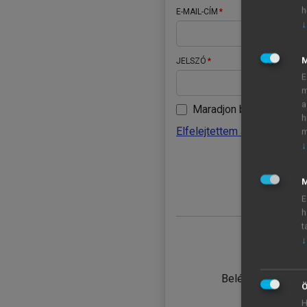
h
E-MAIL-CÍM
↓
JELSZÓ
E
m
a
Maradjon belépve
h
Elfelejtettem a jelszavamat
m
↓
BELÉ
M
E
h
t
↓
TANULÓ
Belépés intézmén
Ö
H