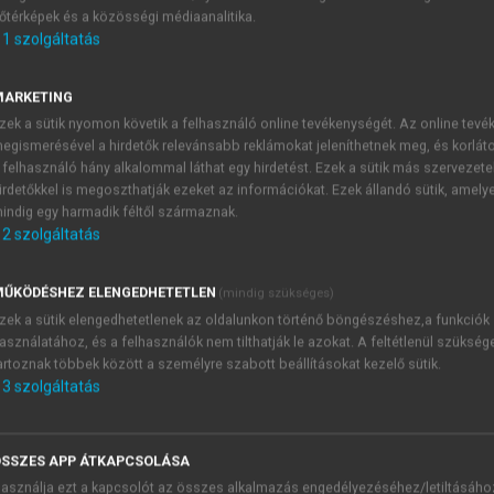
őtérképek és a közösségi médiaanalitika.
E-MAIL-CÍM
1
szolgáltatás
MARKETING
NÉV
zek a sütik nyomon követik a felhasználó online tevékenységét. Az online tev
egismerésével a hirdetők relevánsabb reklámokat jeleníthetnek meg, és korlát
 felhasználó hány alkalommal láthat egy hirdetést. Ezek a sütik más szervezete
JELSZÓ
irdetőkkel is megoszthatják ezeket az információkat. Ezek állandó sütik, amely
indig egy harmadik féltől származnak.
2
szolgáltatás
JELSZÓ ÚJRA
PÉS
ŰKÖDÉSHEZ ELENGEDHETETLEN
(mindig szükséges)
zek a sütik elengedhetetlenek az oldalunkon történő böngészéshez,a funkciók
asználatához, és a felhasználók nem tilthatják le azokat. A feltétlenül szükség
Kérek értesítést a MeRSZ új
artoznak többek között a személyre szabott beállításokat kezelő sütik.
Kérek értesítést az Akadémi
3
szolgáltatás
akcióiról.
 VAGY?
Az
Adatkezelési tájékozta
yi azonosítóval
veszem és elfogadom.
SSZES APP ÁTKAPCSOLÁSA
Az
Általános vásárlási felt
asználja ezt a kapcsolót az összes alkalmazás engedélyezéséhez/letiltásáho