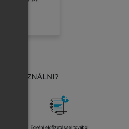
erződéseiben foglaltakat
ogadom.
ÓBÁLOM
AT HASZNÁLNI?
ntos
Egyéni előfizetéssel további