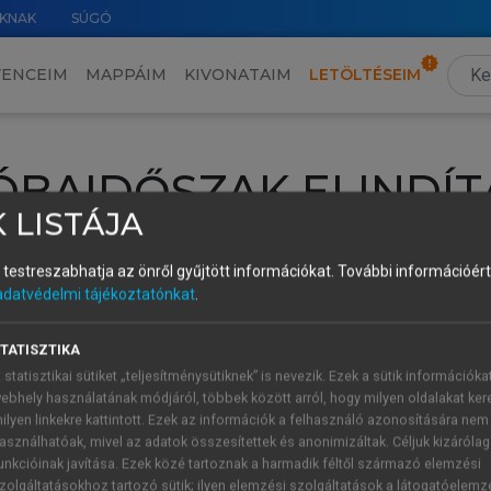
KNAK
SÚGÓ
VENCEIM
MAPPÁIM
KIVONATAIM
LETÖLTÉSEIM
ÓBAIDŐSZAK ELINDÍT
 LISTÁJA
intéséhez lépj be a saját fiókoddal, iskolai azonosítóddal vagy ú
és testreszabhatja az önről gyűjtött információkat.
További információért 
Új felhasználóként
1 óra díjmentes hozzáférésre
vagy jogosult
adatvédelmi tájékoztatónkat
.
k elindításához,
jelentkezz
be meglévő fiókoddal,
vagy hozz lé
A regisztráció után a
próbaidőszak
automatikusan
elindul.
TATISZTIKA
 statisztikai sütiket „teljesítménysütiknek” is nevezik. Ezek a sütik információka
ebhely használatának módjáról, többek között arról, hogy milyen oldalakat kere
ilyen linkekre kattintott. Ezek az információk a felhasználó azonosítására nem
ÚJ FIÓK 
ÁT FIÓKKAL
asználhatóak, mivel az adatok összesítettek és anonimizáltak. Céljuk kizáróla
1 óra díjme
unkcióinak javítása. Ezek közé tartoznak a harmadik féltől származó elemzési
zolgáltatásokhoz tartozó sütik; ilyen elemzési szolgáltatások a látogatóelemz