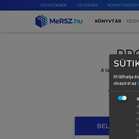
SZERZŐKNEK
CÉGEKNEK
KÖNYVTÁROSO
KÖNYVTÁR
KED
PR
SÜTIK
A tartalom megtek
Itt láthatja 
olvasd el az
A próbaidősza
S
A
w
m
BELÉPÉS SAJ
h
f
s