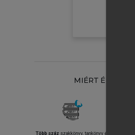
MIÉRT ÉRDEME
Több száz
szakkönyv, tankönyv és
Jel