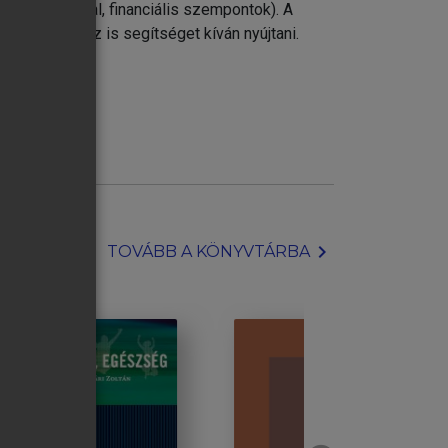
döntéshozatal, financiális szempontok). A
j tárgy ehhez is segítséget kíván nyújtani.
chevron_right
TOVÁBB A KÖNYVTÁRBA