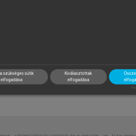
ALUS ANDRÁS, BUZÁS EDIT,
SZATMÁRI ZOLTÁN (SZERK.)
OLUB MARIANNA CSILLA,
Sport, életmód, egészség
AJNAVÖLGYI ÉVA (SZERK.)
z immunológia alapjai
a szükséges sütik
Kiválasztottak
Összes
elfogadása
elfogadása
elfog
Pow