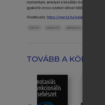
momentum, amelyet a későbbi évek alatt nem ha
gyakorló orvos ezeket idővel többé-kevésbé mégi
Hivatkozás:
https://mersz.hu/kalabay-eory-bev
BIBTEX
ENDNOTE
MENDELEY
ZOTERO
TOVÁBB A KÖNYVT