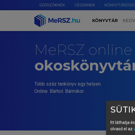
SZERZŐKNEK
CÉGEKNEK
KÖNYVTÁROSO
KÖNYVTÁR
KED
MeRSZ online
okoskönyvtá
Több száz tankönyv egy helyen.
Online. Bárhol. Bármikor.
SÜTIK
Itt láthatja 
olvasd el az