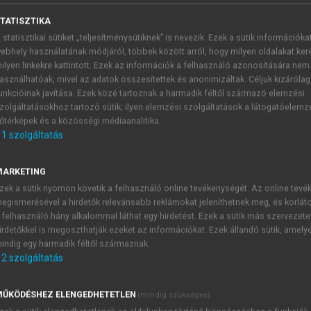
TATISZTIKA
 statisztikai sütiket „teljesítménysütiknek” is nevezik. Ezek a sütik információka
ebhely használatának módjáról, többek között arról, hogy milyen oldalakat kere
ilyen linkekre kattintott. Ezek az információk a felhasználó azonosítására nem
asználhatóak, mivel az adatok összesítettek és anonimizáltak. Céljuk kizáróla
unkcióinak javítása. Ezek közé tartoznak a harmadik féltől származó elemzési
zolgáltatásokhoz tartozó sütik; ilyen elemzési szolgáltatások a látogatóelemz
zemszögéből
őtérképek és a közösségi médiaanalitika.
1
szolgáltatás
saládi anamnézis miatt magasabb lenne a rizikója. Pedig biz
t eredményezett emlő- és kolorektális karcinóma szűrés eseté
MARKETING
égek esetén orvosi szempontból az érintett rokonok száma 
zek a sütik nyomon követik a felhasználó online tevékenységét. Az online tev
egismerésével a hirdetők relevánsabb reklámokat jeleníthetnek meg, és korlát
em elsősorban az orvosi szempontokat nézik, inkább a bete
 felhasználó hány alkalommal láthat egy hirdetést. Ezek a sütik más szervezete
edést láttak maguk körül, vagy ha fiatal rokonuk hirtelen h
irdetőkkel is megoszthatják ezeket az információkat. Ezek állandó sütik, amely
ennek és sérülékenyebbnek érezni magát, elsősorban daganatos
indig egy harmadik féltől származnak.
2
szolgáltatás
tatni azt, hogy a szűrés fontos és van értelme, megelőző erej
 a befolyásolható tényezőket is (elhízás, dohányzás). Ezeke
s prevencióra jól alkalmazhatóak.
ŰKÖDÉSHEZ ELENGEDHETETLEN
(mindig szükséges)