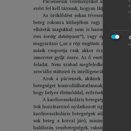
Pácienseink véleményüket általában a körn
E
h
ezért fel kell tárnunk, hogyan látja betegünk a
t
Az öröklődést sokan tévesen értelmezik. N
↓
beteg rokonra külsejében vagy viselkedésében
elhitetik magukkal: nem is hasonlítanak az ér
éves koráig dohányzott”
), vagy éppen ellenke
Ö
magyarázni (
„az a régi megfázás a szívére húzó
H
másik csoportja csak akkor érzi kontrollálh
ismeretet gyűjt össze. Az ő esetükben a fele
feladat. Nem szabad megfeledkeznünk arról, 
szociális státuszú és intelligenciájú emberek
Azok a páciensek, akiknek a családi an
betegséget kontrollálhatatlannak, végzetesnek
hogy helyes életmóddal, szűrésekkel a betegs
A kardiovaszkuláris betegségek megítélése
Sok hozzátartozó nyilatkozott úgy, hogy a szí
kardiovaszkuláris betegségek súlyos lefolyás
sok beteg a korral járó, minimálisan veszél
halálozás, vesebetegségek, vakság, amputáció s