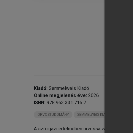
6.
chevron_right
7.
chevron_right
8.
chevron_right
9.
10
chevron_right
11
chevron_right
12
chevron_right
13
chevron_right
14
chevron_right
15
Kiadó:
Semmelweis Kiadó
Online megjelenés éve:
2026
ISBN:
978 963 331 716 7
ORVOSTUDOMÁNY
SEMMELWEIS KIADÓ KÖNYVEI
A szó igazi értelmében orvossá válni nem könnyű