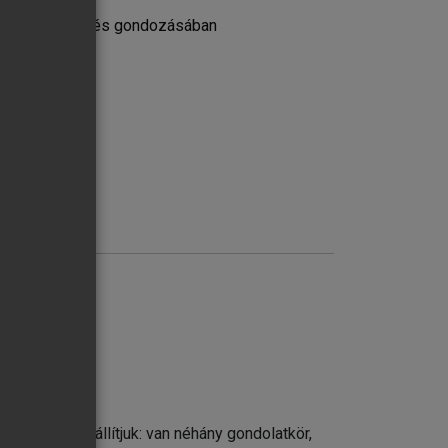
ialakulásában és gondozásában
atok
e
lat alapján állítjuk: van néhány gondolatkör,