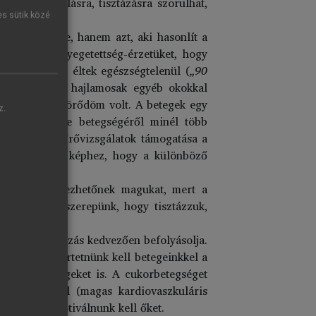
smód korrigálásra, tisztázásra szorulhat,
es sütik közé
 koleszterinje, hanem azt, aki hasonlít a
sökkentik fenyegetettség-érzetüket, hogy
ládban sokáig éltek egészségtelenül (
„90
 haláleseteket hajlamosak egyéb okokkal
len, vagy nemtörődöm volt. A betegek egy
z.
re jár, illetve betegségéről minél több
 különböző szűrővizsgálatok támogatása a
al kialakított képhez, hogy a különböző
ejezetten sebezhetőnek magukat, mert a
télet. Fontos szerepünk, hogy tisztázzuk,
azív beavatkozás kedvezően befolyásolja.
 számít. Ismertetnünk kell betegeinkkel a
ciós lehetőségeket is. A cukorbetegséget
övődményeiről (magas kardiovaszkuláris
intenzíven motiválnunk kell őket.