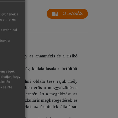
menu_book
OLVASÁS
t gyűjtenek a
sett fel és
g a weboldal
ések, a
onyított, hogy az anamnézis és a rizikó
n is.
és a betegség kialakulásakor betöltött
ékenységek
ozhatják, hogy
gségek érzelmi oldala tesz rájuk mély
kkel és
alált halt. Akiben erős a meggyőződés a
ek szinte
 betegségek esetén. Itt a megelőzést, az
e. A kardiovaszkuláris megbetegedések és
t a betegségeket az érintettek általában