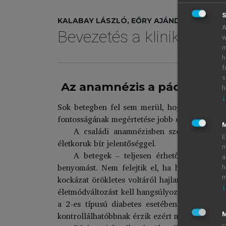
S
KALABAY LÁSZLÓ, EŐRY AJÁNDÉK (SZERK.)
A
Bevezetés a klinikumba
w
m
h
f
s
Az anamnézis a páciens s
h
↓
Sok betegben fel sem merül, hogy a pozitív c
fontosságának megértetése jobb együttműködés
A családi anamnézisben szereplő betegs
E
életkoruk bír jelentőséggel.
m
A betegek – teljesen érhető módon – n
a
benyomást. Nem felejtik el, ha hosszas szenv
h
kockázat örökletes voltáról hajlamos tehetetl
m
↓
életmódváltozást kell hangsúlyozni és elfogad
a 2-es típusú diabetes esetében sokan látják
kontrollálhatóbbnak érzik ezért motiválásra é
M