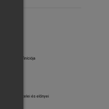
egészség definíciója
eráció feltételei és előnyei