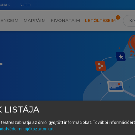
KNAK
SÚGÓ
VENCEIM
MAPPÁIM
KIVONATAIM
LETÖLTÉSEIM
r
 LISTÁJA
és testreszabhatja az önről gyűjtött információkat.
További információért 
adatvédelmi tájékoztatónkat
.