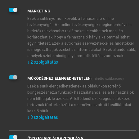
gyógyszerszedéssel kapcsolatban használjuk, de
MARKETING
vonatkozhat a kezelés más elemeinek (étrend,
Ezek a sütik nyomon követik a felhasználó online
életmód) betartására. Jó compliance-ről beszélünk
tevékenységét. Az online tevékenységek megismerésével a
akkor, ha a páciens beszedi az előírt gyógyszert,
hirdetők relevánsabb reklámokat jeleníthetnek meg, és
csak olyat és annyit eszik, amennyit szabad, mozog
korlátozhatják, hogy a felhasználó hány alkalommal láthat
annyit, amennyit kell, és az orvos tanácsait betartja
egy hirdetést. Ezek a sütik más szervezetekkel és hirdetőkkel
stb. Rossz, alacsony, vagy non-compliance-ről
is megoszthatják ezeket az információkat. Ezek állandó sütik,
amelyek szinte mindig egy harmadik féltől származnak.
beszélünk akkor, ha mindezeket nem teszi. De hiszen
↓
2
szolgáltatás
a kezelés a beteg érdeke, miért fordul elő mégis oly
gyakran a rossz compliance? Világviszonylatban az
MŰKÖDÉSHEZ ELENGEDHETETLEN
(mindig szükséges)
összes felírt gyógyszer egyharmadát nem váltják ki,
Ezek a sütik elengedhetetlenek az oldalunkon történő
és a kiváltott gyógyszerek egyharmadát nem az
böngészéshez,a funkciók használatához, és a felhasználók
utasításoknak megfelelően (esetleg sehogy sem)
nem tilthatják le azokat. A feltétlenül szükséges sütik közé
szedik. Azaz a gyógyszerek kevesebb, mint fele kerül
tartoznak többek között a személyre szabott beállításokat
kiváltásra és beszedésre, a diétás és egyéb előírások
kezelő sütik.
betartásáról nem is beszélve. A compliance akkor
↓
3
szolgáltatás
tekinthető jónak, ha a felírt gyógyszerek legalább
80%-át beszedi a páciens.
ÖSSZES APP ÁTKAPCSOLÁSA