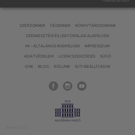
Powered by Klaro!
SZERZŐKNEK
CÉGEKNEK
KÖNYVTÁROSOKNAK
SZERKESZTÉSI ÉS LEKTORÁLÁSI ALAPELVEK
MI – ÁLTALÁNOS IRÁNYELVEK
IMPRESSZUM
ADATVÉDELEM
LICENCSZERZŐDÉS
SÚGÓ
GYIK
BLOG
RÓLUNK
SÜTI BEÁLLÍTÁSOK
Verzió: 2.7.2