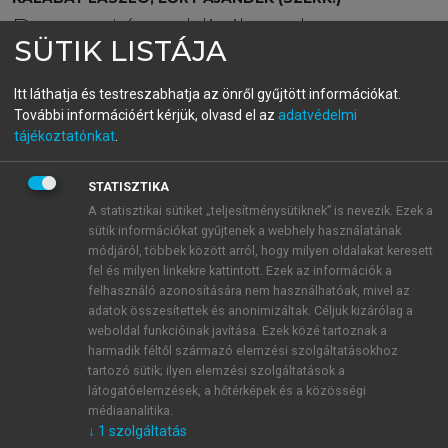
Bevezetés a klinikumba
SÜTIK LISTÁJA
Itt láthatja és testreszabhatja az önről gyűjtött információkat.
menu_book
OLVASÁS
További információért kérjük, olvasd el az
adatvédelmi
tájékoztatónkat
.
STATISZTIKA
3. Az orvoshoz forduló egyén.
A statisztikai sütiket „teljesítménysütiknek” is nevezik. Ezek a
sütik információkat gyűjtenek a webhely használatának
Az együttműködés és a
módjáról, többek között arról, hogy milyen oldalakat keresett
hatásos kooperáció feltételei
fel és milyen linkekre kattintott. Ezek az információk a
felhasználó azonosítására nem használhatóak, mivel az
és előnyei
adatok összesítettek és anonimizáltak. Céljuk kizárólag a
weboldal funkcióinak javítása. Ezek közé tartoznak a
harmadik féltől származó elemzési szolgáltatásokhoz
dr. Tamás Ferenc
tartozó sütik; ilyen elemzési szolgáltatások a
látogatóelemzések, a hőtérképek és a közösségi
médiaanalitika.
↓
1
szolgáltatás
A compliance kifejezést leginkább a