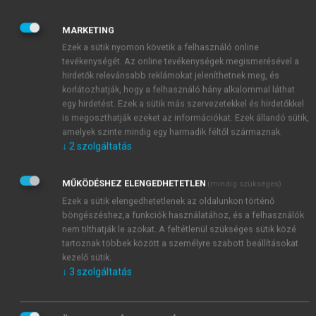
Ahol nagyobb arányban fordulnak elő öregek,
vagy vegyes praxis esetén gyerekek, és ahol
MARKETING
pszichés háttértényezővel jelentkeznek a
Ezek a sütik nyomon követik a felhasználó online
tevékenységét. Az online tevékenységek megismerésével a
betegek, ott hosszabb időt kell szánni a
hirdetők relevánsabb reklámokat jeleníthetnek meg, és
rendelésre.
korlátozhatják, hogy a felhasználó hány alkalommal láthat
A hátrányos helyzetűek és az alacsony
egy hirdetést. Ezek a sütik más szervezetekkel és hirdetőkkel
iskolázottságúak több feladatot adnak.
is megoszthatják ezeket az információkat. Ezek állandó sütik,
A klinikai case-mix is szerepet játszik a kezelési
amelyek szinte mindig egy harmadik féltől származnak.
↓
2
szolgáltatás
idő alakulásában.
A megoldás lehetőségei:
Időpontra rendelt betegek.
Magyarországon a
MŰKÖDÉSHEZ ELENGEDHETETLEN
(mindig szükséges)
háziorvosi ellátás időpontra rendelés alapján
Ezek a sütik elengedhetetlenek az oldalunkon történő
történik. Ezzel szabályozhatóvá és
böngészéshez,a funkciók használatához, és a felhasználók
nem tilthatják le azokat. A feltétlenül szükséges sütik közé
áttekinthetőbbé válik a betegellátás, kevesebb
tartoznak többek között a személyre szabott beállításokat
beteg jelentkezik be, mint ha a rendelés
kezelő sütik.
„nyitott”, azaz nincs szabályozó tényező.
↓
3
szolgáltatás
Jó munkamegosztás.
A háziorvos szoros team-ben
működik a praxisához tartozó nővérrel,