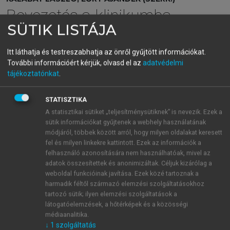
Bevezetés a klinikumba
SÜTIK LISTÁJA
menu_book
OLVASÁS
Itt láthatja és testreszabhatja az önről gyűjtött információkat.
További információért kérjük, olvasd el az
adatvédelmi
tájékoztatónkat
.
A praxis jellemzőiből fakadó
STATISZTIKA
A statisztikai sütiket „teljesítménysütiknek” is nevezik. Ezek a
sajátságok és a megoldás
sütik információkat gyűjtenek a webhely használatának
lehetőségei
módjáról, többek között arról, hogy milyen oldalakat keresett
fel és milyen linkekre kattintott. Ezek az információk a
Az orvos, így a háziorvos időbeosztását leginkább a
felhasználó azonosítására nem használhatóak, mivel az
adatok összesítettek és anonimizáltak. Céljuk kizárólag a
közvetlen betegellátásra fordított idő határozza meg.
weboldal funkcióinak javítása. Ezek közé tartoznak a
Egy nagyobb praxisban összességében kevesebb idő,
harmadik féltől származó elemzési szolgáltatásokhoz
míg egy kisebb praxisban több idő jut egy orvos–
tartozó sütik; ilyen elemzési szolgáltatások a
beteg találkozásra. De a találkozásra fordított idő
látogatóelemzések, a hőtérképek és a közösségi
döntően mégsem a praxis összlétszámától függ,
médiaanalitika.
↓
1
szolgáltatás
hanem a praxisba tartozók összetételétől.