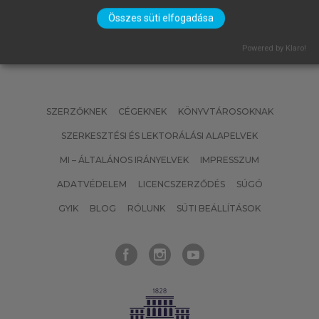
Összes süti elfogadása
Powered by Klaro!
SZERZŐKNEK
CÉGEKNEK
KÖNYVTÁROSOKNAK
SZERKESZTÉSI ÉS LEKTORÁLÁSI ALAPELVEK
MI – ÁLTALÁNOS IRÁNYELVEK
IMPRESSZUM
ADATVÉDELEM
LICENCSZERZŐDÉS
SÚGÓ
GYIK
BLOG
RÓLUNK
SÜTI BEÁLLÍTÁSOK