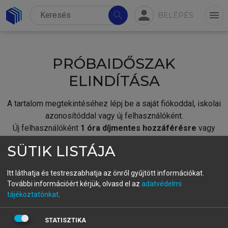
person
search
menu
BELÉPÉS
PRÓBAIDŐSZAK
ELINDÍTÁSA
A tartalom megtekintéséhez lépj be a saját fiókoddal, iskolai
azonosítóddal vagy új felhasználóként.
Új felhasználóként
1 óra díjmentes hozzáférésre
vagy
jogosult.
SÜTIK LISTÁJA
A próbaidőszak elindításához,
jelentkezz
be meglévő
fiókoddal,
vagy hozz létre új fiókot.
Itt láthatja és testreszabhatja az önről gyűjtött információkat.
További információért kérjük, olvasd el az
adatvédelmi
A regisztráció után a
próbaidőszak
automatikusan
elindul.
tájékoztatónkat
.
BELÉPÉS SAJÁT FIÓKKAL
STATISZTIKA