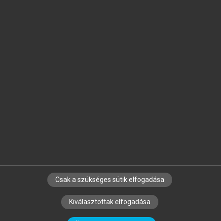
Jelöld meg a számodra fontos részeket, és
készíts
saját
jegyzeteket!
Egyéni előfizetéssel további
MeRSZ+ funkciókat
és
tartalmakat is elérhetsz.
Csak a szükséges sütik elfogadása
SZERZŐKNEK
CÉGEKNEK
KÖNYVTÁROSOKNAK
Kiválasztottak elfogadása
SZERKESZTÉSI ÉS LEKTORÁLÁSI ALAPELVEK