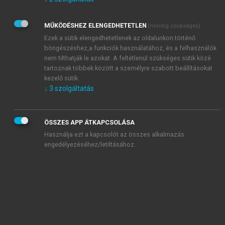
Kérek értesítést az Akadémiai Kiadó Zrt. újdonságairól,
akcióiról.
MŰKÖDÉSHEZ ELENGEDHETETLEN
(mindig szükséges)
Az
Adatkezelési tájékoztatóban
foglaltakat tudomásul
veszem és elfogadom.
Ezek a sütik elengedhetetlenek az oldalunkon történő
Az
Általános vásárlási feltételeket
, valamint a
szotar.net
és a
böngészéshez,a funkciók használatához, és a felhasználók
mersz.hu
oldalak licencszerződéseiben foglaltakat
nem tilthatják le azokat. A feltétlenül szükséges sütik közé
tudomásul veszem és elfogadom.
tartoznak többek között a személyre szabott beállításokat
kezelő sütik.
↓
3
szolgáltatás
KIPRÓBÁLOM
ÖSSZES APP ÁTKAPCSOLÁSA
Használja ezt a kapcsolót az összes alkalmazás
engedélyezéséhez/letiltásához.
MIÉRT ÉRDEMES A MERSZ ONLINE
OKOSKÖNYVTÁRAT HASZNÁLNI?