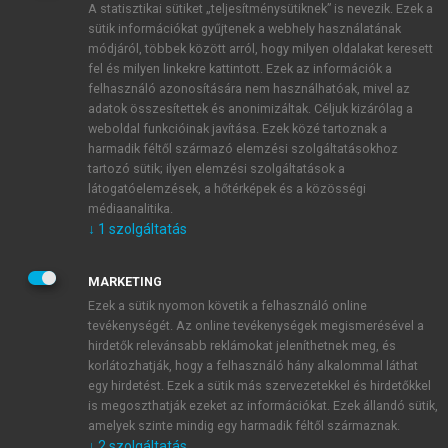
A statisztikai sütiket „teljesítménysütiknek” is nevezik. Ezek a
sütik információkat gyűjtenek a webhely használatának
módjáról, többek között arról, hogy milyen oldalakat keresett
ÚJ FIÓK LÉTREHOZÁSA
fel és milyen linkekre kattintott. Ezek az információk a
1 óra díjmentes hozzáférés
felhasználó azonosítására nem használhatóak, mivel az
adatok összesítettek és anonimizáltak. Céljuk kizárólag a
weboldal funkcióinak javítása. Ezek közé tartoznak a
E-MAIL-CÍM
harmadik féltől származó elemzési szolgáltatásokhoz
tartozó sütik; ilyen elemzési szolgáltatások a
látogatóelemzések, a hőtérképek és a közösségi
NÉV
médiaanalitika.
↓
1
szolgáltatás
JELSZÓ
MARKETING
Ezek a sütik nyomon követik a felhasználó online
tevékenységét. Az online tevékenységek megismerésével a
JELSZÓ ÚJRA
hirdetők relevánsabb reklámokat jeleníthetnek meg, és
korlátozhatják, hogy a felhasználó hány alkalommal láthat
egy hirdetést. Ezek a sütik más szervezetekkel és hirdetőkkel
is megoszthatják ezeket az információkat. Ezek állandó sütik,
Kérek értesítést a MeRSZ újdonságairól, akcióiról.
amelyek szinte mindig egy harmadik féltől származnak.
↓
2
szolgáltatás