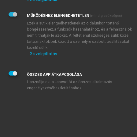
Kérek értesítést az Akadémiai Kiadó Zrt. újdonságairól,
akcióiról.
MŰKÖDÉSHEZ ELENGEDHETETLEN
(mindig szükséges)
Az
Adatkezelési tájékoztatóban
foglaltakat tudomásul
veszem és elfogadom.
Ezek a sütik elengedhetetlenek az oldalunkon történő
Az
Általános vásárlási feltételeket
, valamint a
szotar.net
és a
böngészéshez,a funkciók használatához, és a felhasználók
mersz.hu
oldalak licencszerződéseiben foglaltakat
nem tilthatják le azokat. A feltétlenül szükséges sütik közé
tudomásul veszem és elfogadom.
tartoznak többek között a személyre szabott beállításokat
kezelő sütik.
↓
3
szolgáltatás
KIPRÓBÁLOM
ÖSSZES APP ÁTKAPCSOLÁSA
Használja ezt a kapcsolót az összes alkalmazás
engedélyezéséhez/letiltásához.
MIÉRT ÉRDEMES A MERSZ ONLINE
OKOSKÖNYVTÁRAT HASZNÁLNI?