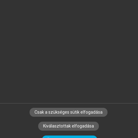
Jelöld meg a számodra fontos részeket, és
készíts
saját
jegyzeteket!
Egyéni előfizetéssel további
MeRSZ+ funkciókat
és
tartalmakat is elérhetsz.
Csak a szükséges sütik elfogadása
SZERZŐKNEK
CÉGEKNEK
KÖNYVTÁROSOKNAK
Kiválasztottak elfogadása
SZERKESZTÉSI ÉS LEKTORÁLÁSI ALAPELVEK