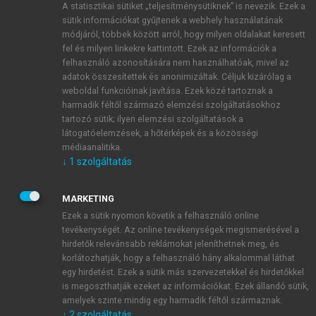
A statisztikai sütiket „teljesítménysütiknek” is nevezik. Ezek a
sütik információkat gyűjtenek a webhely használatának
módjáról, többek között arról, hogy milyen oldalakat keresett
ÚJ FIÓK LÉTREHOZÁSA
fel és milyen linkekre kattintott. Ezek az információk a
1 óra díjmentes hozzáférés
felhasználó azonosítására nem használhatóak, mivel az
adatok összesítettek és anonimizáltak. Céljuk kizárólag a
weboldal funkcióinak javítása. Ezek közé tartoznak a
E-MAIL-CÍM
harmadik féltől származó elemzési szolgáltatásokhoz
tartozó sütik; ilyen elemzési szolgáltatások a
látogatóelemzések, a hőtérképek és a közösségi
NÉV
médiaanalitika.
↓
1
szolgáltatás
JELSZÓ
MARKETING
Ezek a sütik nyomon követik a felhasználó online
tevékenységét. Az online tevékenységek megismerésével a
JELSZÓ ÚJRA
hirdetők relevánsabb reklámokat jeleníthetnek meg, és
korlátozhatják, hogy a felhasználó hány alkalommal láthat
egy hirdetést. Ezek a sütik más szervezetekkel és hirdetőkkel
is megoszthatják ezeket az információkat. Ezek állandó sütik,
Kérek értesítést a MeRSZ újdonságairól, akcióiról.
amelyek szinte mindig egy harmadik féltől származnak.
↓
2
szolgáltatás