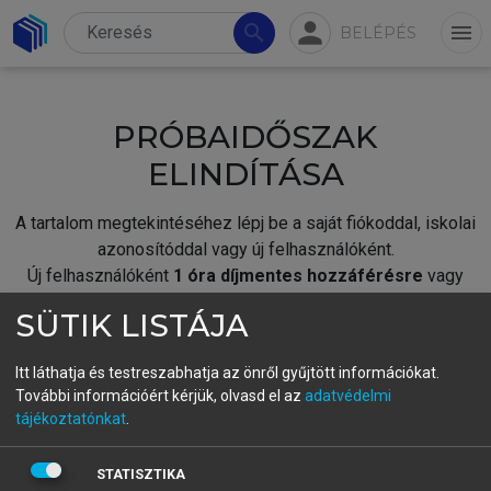
person
search
menu
BELÉPÉS
PRÓBAIDŐSZAK
ELINDÍTÁSA
A tartalom megtekintéséhez lépj be a saját fiókoddal, iskolai
azonosítóddal vagy új felhasználóként.
Új felhasználóként
1 óra díjmentes hozzáférésre
vagy
jogosult.
SÜTIK LISTÁJA
A próbaidőszak elindításához,
jelentkezz
be meglévő
fiókoddal,
vagy hozz létre új fiókot.
Itt láthatja és testreszabhatja az önről gyűjtött információkat.
További információért kérjük, olvasd el az
adatvédelmi
A regisztráció után a
próbaidőszak
automatikusan
elindul.
tájékoztatónkat
.
BELÉPÉS SAJÁT FIÓKKAL
STATISZTIKA