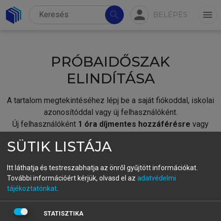
person
search
menu
BELÉPÉS
PRÓBAIDŐSZAK
ELINDÍTÁSA
A tartalom megtekintéséhez lépj be a saját fiókoddal, iskolai
azonosítóddal vagy új felhasználóként.
Új felhasználóként
1 óra díjmentes hozzáférésre
vagy
jogosult.
SÜTIK LISTÁJA
A próbaidőszak elindításához,
jelentkezz
be meglévő
fiókoddal,
vagy hozz létre új fiókot.
Itt láthatja és testreszabhatja az önről gyűjtött információkat.
További információért kérjük, olvasd el az
adatvédelmi
A regisztráció után a
próbaidőszak
automatikusan
elindul.
tájékoztatónkat
.
BELÉPÉS SAJÁT FIÓKKAL
STATISZTIKA