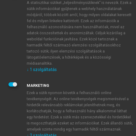
A statisztikai sütiket „teljesítménysütiknek” is nevezik. Ezek a
sütik információkat gyűjtenek a webhely használatának
módjáról, többek között arról, hogy milyen oldalakat keresett
ÚJ FIÓK LÉTREHOZÁSA
fel és milyen linkekre kattintott. Ezek az információk a
1 óra díjmentes hozzáférés
felhasználó azonosítására nem használhatóak, mivel az
adatok összesítettek és anonimizáltak. Céljuk kizárólag a
weboldal funkcióinak javítása. Ezek közé tartoznak a
E-MAIL-CÍM
harmadik féltől származó elemzési szolgáltatásokhoz
tartozó sütik; ilyen elemzési szolgáltatások a
látogatóelemzések, a hőtérképek és a közösségi
NÉV
médiaanalitika.
↓
1
szolgáltatás
JELSZÓ
MARKETING
Ezek a sütik nyomon követik a felhasználó online
tevékenységét. Az online tevékenységek megismerésével a
JELSZÓ ÚJRA
hirdetők relevánsabb reklámokat jeleníthetnek meg, és
korlátozhatják, hogy a felhasználó hány alkalommal láthat
egy hirdetést. Ezek a sütik más szervezetekkel és hirdetőkkel
is megoszthatják ezeket az információkat. Ezek állandó sütik,
Kérek értesítést a MeRSZ újdonságairól, akcióiról.
amelyek szinte mindig egy harmadik féltől származnak.
↓
2
szolgáltatás