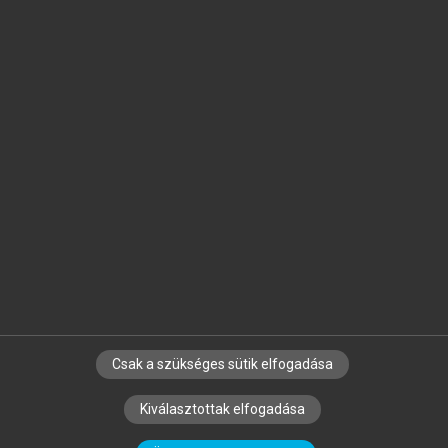
Jelöld meg a számodra fontos részeket, és
készíts
saját
jegyzeteket!
Egyéni előfizetéssel további
MeRSZ+ funkciókat
és
tartalmakat is elérhetsz.
Csak a szükséges sütik elfogadása
SZERZŐKNEK
CÉGEKNEK
KÖNYVTÁROSOKNAK
Kiválasztottak elfogadása
SZERKESZTÉSI ÉS LEKTORÁLÁSI ALAPELVEK