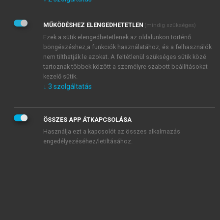
Kérek értesítést az Akadémiai Kiadó Zrt. újdonságairól,
akcióiról.
MŰKÖDÉSHEZ ELENGEDHETETLEN
(mindig szükséges)
Az
Adatkezelési tájékoztatóban
foglaltakat tudomásul
veszem és elfogadom.
Ezek a sütik elengedhetetlenek az oldalunkon történő
Az
Általános vásárlási feltételeket
, valamint a
szotar.net
és a
böngészéshez,a funkciók használatához, és a felhasználók
mersz.hu
oldalak licencszerződéseiben foglaltakat
nem tilthatják le azokat. A feltétlenül szükséges sütik közé
tudomásul veszem és elfogadom.
tartoznak többek között a személyre szabott beállításokat
kezelő sütik.
↓
3
szolgáltatás
KIPRÓBÁLOM
ÖSSZES APP ÁTKAPCSOLÁSA
Használja ezt a kapcsolót az összes alkalmazás
engedélyezéséhez/letiltásához.
MIÉRT ÉRDEMES A MERSZ ONLINE
OKOSKÖNYVTÁRAT HASZNÁLNI?