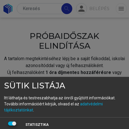
person
search
menu
BELÉPÉS
PRÓBAIDŐSZAK
ELINDÍTÁSA
A tartalom megtekintéséhez lépj be a saját fiókoddal, iskolai
azonosítóddal vagy új felhasználóként.
Új felhasználóként
1 óra díjmentes hozzáférésre
vagy
jogosult.
SÜTIK LISTÁJA
A próbaidőszak elindításához,
jelentkezz
be meglévő
fiókoddal,
vagy hozz létre új fiókot.
Itt láthatja és testreszabhatja az önről gyűjtött információkat.
További információért kérjük, olvasd el az
adatvédelmi
A regisztráció után a
próbaidőszak
automatikusan
elindul.
tájékoztatónkat
.
BELÉPÉS SAJÁT FIÓKKAL
STATISZTIKA