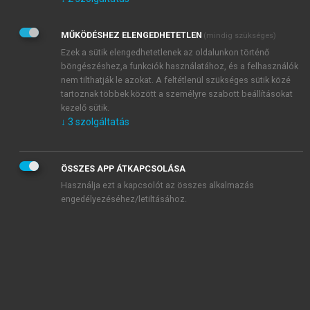
Kérek értesítést az Akadémiai Kiadó Zrt. újdonságairól,
akcióiról.
MŰKÖDÉSHEZ ELENGEDHETETLEN
(mindig szükséges)
Az
Adatkezelési tájékoztatóban
foglaltakat tudomásul
veszem és elfogadom.
Ezek a sütik elengedhetetlenek az oldalunkon történő
Az
Általános vásárlási feltételeket
, valamint a
szotar.net
és a
böngészéshez,a funkciók használatához, és a felhasználók
mersz.hu
oldalak licencszerződéseiben foglaltakat
nem tilthatják le azokat. A feltétlenül szükséges sütik közé
tudomásul veszem és elfogadom.
tartoznak többek között a személyre szabott beállításokat
kezelő sütik.
↓
3
szolgáltatás
KIPRÓBÁLOM
ÖSSZES APP ÁTKAPCSOLÁSA
Használja ezt a kapcsolót az összes alkalmazás
engedélyezéséhez/letiltásához.
MIÉRT ÉRDEMES A MERSZ ONLINE
OKOSKÖNYVTÁRAT HASZNÁLNI?