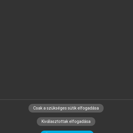
Jelöld meg a számodra fontos részeket, és
készíts
saját
jegyzeteket!
Egyéni előfizetéssel további
MeRSZ+ funkciókat
és
tartalmakat is elérhetsz.
Csak a szükséges sütik elfogadása
SZERZŐKNEK
CÉGEKNEK
KÖNYVTÁROSOKNAK
Kiválasztottak elfogadása
SZERKESZTÉSI ÉS LEKTORÁLÁSI ALAPELVEK