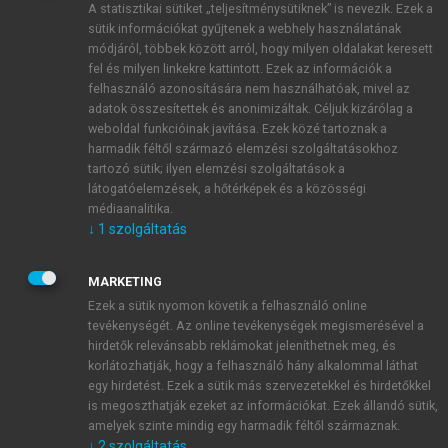
A statisztikai sütiket „teljesítménysütiknek” is nevezik. Ezek a
sütik információkat gyűjtenek a webhely használatának
módjáról, többek között arról, hogy milyen oldalakat keresett
ÚJ FIÓK LÉTREHOZÁSA
fel és milyen linkekre kattintott. Ezek az információk a
1 óra díjmentes hozzáférés
felhasználó azonosítására nem használhatóak, mivel az
adatok összesítettek és anonimizáltak. Céljuk kizárólag a
weboldal funkcióinak javítása. Ezek közé tartoznak a
E-MAIL-CÍM
harmadik féltől származó elemzési szolgáltatásokhoz
tartozó sütik; ilyen elemzési szolgáltatások a
látogatóelemzések, a hőtérképek és a közösségi
NÉV
médiaanalitika.
↓
1
szolgáltatás
JELSZÓ
MARKETING
Ezek a sütik nyomon követik a felhasználó online
tevékenységét. Az online tevékenységek megismerésével a
JELSZÓ ÚJRA
hirdetők relevánsabb reklámokat jeleníthetnek meg, és
korlátozhatják, hogy a felhasználó hány alkalommal láthat
egy hirdetést. Ezek a sütik más szervezetekkel és hirdetőkkel
is megoszthatják ezeket az információkat. Ezek állandó sütik,
Kérek értesítést a MeRSZ újdonságairól, akcióiról.
amelyek szinte mindig egy harmadik féltől származnak.
↓
2
szolgáltatás