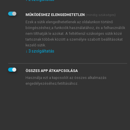
Kérek értesítést az Akadémiai Kiadó Zrt. újdonságairól,
akcióiról.
MŰKÖDÉSHEZ ELENGEDHETETLEN
(mindig szükséges)
Az
Adatkezelési tájékoztatóban
foglaltakat tudomásul
veszem és elfogadom.
Ezek a sütik elengedhetetlenek az oldalunkon történő
Az
Általános vásárlási feltételeket
, valamint a
szotar.net
és a
böngészéshez,a funkciók használatához, és a felhasználók
mersz.hu
oldalak licencszerződéseiben foglaltakat
nem tilthatják le azokat. A feltétlenül szükséges sütik közé
tudomásul veszem és elfogadom.
tartoznak többek között a személyre szabott beállításokat
kezelő sütik.
↓
3
szolgáltatás
KIPRÓBÁLOM
ÖSSZES APP ÁTKAPCSOLÁSA
Használja ezt a kapcsolót az összes alkalmazás
engedélyezéséhez/letiltásához.
MIÉRT ÉRDEMES A MERSZ ONLINE
OKOSKÖNYVTÁRAT HASZNÁLNI?