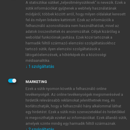
A statisztikai sütiket „teljesítménysütiknek” is nevezik. Ezek a
sütik információkat gyűjtenek a webhely használatának
módjáról, többek között arról, hogy milyen oldalakat keresett
ÚJ FIÓK LÉTREHOZÁSA
fel és milyen linkekre kattintott. Ezek az információk a
1 óra díjmentes hozzáférés
felhasználó azonosítására nem használhatóak, mivel az
adatok összesítettek és anonimizáltak. Céljuk kizárólag a
weboldal funkcióinak javítása. Ezek közé tartoznak a
E-MAIL-CÍM
harmadik féltől származó elemzési szolgáltatásokhoz
tartozó sütik; ilyen elemzési szolgáltatások a
látogatóelemzések, a hőtérképek és a közösségi
NÉV
médiaanalitika.
↓
1
szolgáltatás
JELSZÓ
MARKETING
Ezek a sütik nyomon követik a felhasználó online
tevékenységét. Az online tevékenységek megismerésével a
JELSZÓ ÚJRA
hirdetők relevánsabb reklámokat jeleníthetnek meg, és
korlátozhatják, hogy a felhasználó hány alkalommal láthat
egy hirdetést. Ezek a sütik más szervezetekkel és hirdetőkkel
is megoszthatják ezeket az információkat. Ezek állandó sütik,
Kérek értesítést a MeRSZ újdonságairól, akcióiról.
amelyek szinte mindig egy harmadik féltől származnak.
↓
2
szolgáltatás