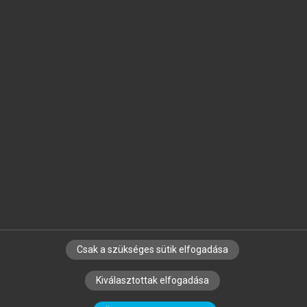
Jelöld meg a számodra fontos részeket, és
készíts
saját
jegyzeteket!
Egyéni előfizetéssel további
MeRSZ+ funkciókat
és
tartalmakat is elérhetsz.
Csak a szükséges sütik elfogadása
SZERZŐKNEK
CÉGEKNEK
KÖNYVTÁROSOKNAK
Kiválasztottak elfogadása
SZERKESZTÉSI ÉS LEKTORÁLÁSI ALAPELVEK