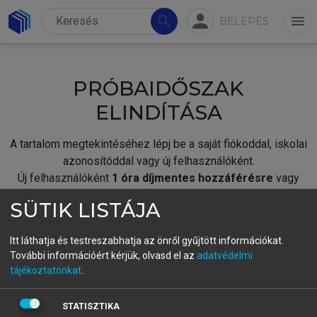
person
search
menu
BELÉPÉS
PRÓBAIDŐSZAK
ELINDÍTÁSA
A tartalom megtekintéséhez lépj be a saját fiókoddal, iskolai
azonosítóddal vagy új felhasználóként.
Új felhasználóként
1 óra díjmentes hozzáférésre
vagy
jogosult.
SÜTIK LISTÁJA
A próbaidőszak elindításához,
jelentkezz
be meglévő
fiókoddal,
vagy hozz létre új fiókot.
Itt láthatja és testreszabhatja az önről gyűjtött információkat.
További információért kérjük, olvasd el az
adatvédelmi
A regisztráció után a
próbaidőszak
automatikusan
elindul.
tájékoztatónkat
.
BELÉPÉS SAJÁT FIÓKKAL
STATISZTIKA