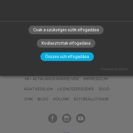
Csak a szükséges sütik elfogadása
Kiválasztottak elfogadása
Összes süti elfogadása
SZERZŐKNEK
CÉGEKNEK
KÖNYVTÁROSOKNAK
SZERKESZTÉSI ÉS LEKTORÁLÁSI ALAPELVEK
Powered by Klaro!
MI – ÁLTALÁNOS IRÁNYELVEK
IMPRESSZUM
ADATVÉDELEM
LICENCSZERZŐDÉS
SÚGÓ
GYIK
BLOG
RÓLUNK
SÜTI BEÁLLÍTÁSOK