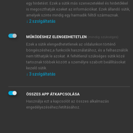
egy hirdetést. Ezek a sütik más szervezetekkel és hirdetőkkel
is megoszthatják ezeket az információkat. Ezek állandó sütik,
amelyek szinte mindig egy harmadik féltől származnak.
↓
2
szolgáltatás
MŰKÖDÉSHEZ ELENGEDHETETLEN
(mindig szükséges)
Ezek a sütik elengedhetetlenek az oldalunkon történő
böngészéshez,a funkciók használatához, és a felhasználók
nem tilthatják le azokat. A feltétlenül szükséges sütik közé
tartoznak többek között a személyre szabott beállításokat
kezelő sütik.
↓
3
szolgáltatás
ÖSSZES APP ÁTKAPCSOLÁSA
Használja ezt a kapcsolót az összes alkalmazás
engedélyezéséhez/letiltásához.