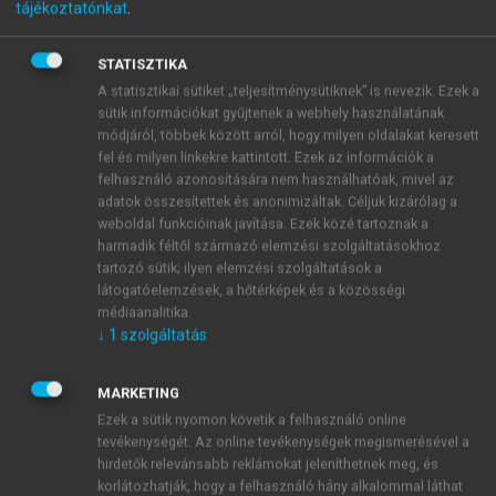
tájékoztatónkat
.
Fejezetek az élettan
tantárgyból
STATISZTIKA
A statisztikai sütiket „teljesítménysütiknek” is nevezik. Ezek a
sütik információkat gyűjtenek a webhely használatának
módjáról, többek között arról, hogy milyen oldalakat keresett
menu_book
OLVASÁS
fel és milyen linkekre kattintott. Ezek az információk a
felhasználó azonosítására nem használhatóak, mivel az
adatok összesítettek és anonimizáltak. Céljuk kizárólag a
weboldal funkcióinak javítása. Ezek közé tartoznak a
harmadik féltől származó elemzési szolgáltatásokhoz
3. Szomatoszenzoros
tartozó sütik; ilyen elemzési szolgáltatások a
látogatóelemzések, a hőtérképek és a közösségi
működés, agyi elektromos
médiaanalitika.
↓
1
szolgáltatás
tevékenység, ébresztés,
ébrenlét – alvás
MARKETING
Ezek a sütik nyomon követik a felhasználó online
Dr. Eke András
tevékenységét. Az online tevékenységek megismerésével a
hirdetők relevánsabb reklámokat jeleníthetnek meg, és
korlátozhatják, hogy a felhasználó hány alkalommal láthat