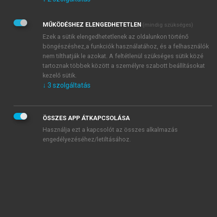
Kérek értesítést az Akadémiai Kiadó Zrt. újdonságairól,
akcióiról.
MŰKÖDÉSHEZ ELENGEDHETETLEN
(mindig szükséges)
Az
Adatkezelési tájékoztatóban
foglaltakat tudomásul
veszem és elfogadom.
Ezek a sütik elengedhetetlenek az oldalunkon történő
Az
Általános vásárlási feltételeket
, valamint a
szotar.net
és a
böngészéshez,a funkciók használatához, és a felhasználók
mersz.hu
oldalak licencszerződéseiben foglaltakat
nem tilthatják le azokat. A feltétlenül szükséges sütik közé
tudomásul veszem és elfogadom.
tartoznak többek között a személyre szabott beállításokat
kezelő sütik.
↓
3
szolgáltatás
KIPRÓBÁLOM
ÖSSZES APP ÁTKAPCSOLÁSA
Használja ezt a kapcsolót az összes alkalmazás
engedélyezéséhez/letiltásához.
MIÉRT ÉRDEMES A MERSZ ONLINE
OKOSKÖNYVTÁRAT HASZNÁLNI?