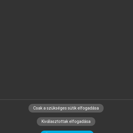
Jelöld meg a számodra fontos részeket, és
készíts
saját
jegyzeteket!
Egyéni előfizetéssel további
MeRSZ+ funkciókat
és
tartalmakat is elérhetsz.
Csak a szükséges sütik elfogadása
SZERZŐKNEK
CÉGEKNEK
KÖNYVTÁROSOKNAK
Kiválasztottak elfogadása
SZERKESZTÉSI ÉS LEKTORÁLÁSI ALAPELVEK