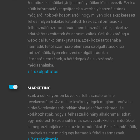
A statisztikai sütiket „teljesítménysütiknek” is nevezik. Ezek a
sütik információkat gyűjtenek a webhely használatának
módjáról, többek között arról, hogy milyen oldalakat keresett
ÚJ FIÓK LÉTREHOZÁSA
fel és milyen linkekre kattintott. Ezek az információk a
1 óra díjmentes hozzáférés
felhasználó azonosítására nem használhatóak, mivel az
adatok összesítettek és anonimizáltak. Céljuk kizárólag a
weboldal funkcióinak javítása. Ezek közé tartoznak a
E-MAIL-CÍM
harmadik féltől származó elemzési szolgáltatásokhoz
tartozó sütik; ilyen elemzési szolgáltatások a
látogatóelemzések, a hőtérképek és a közösségi
NÉV
médiaanalitika.
↓
1
szolgáltatás
JELSZÓ
MARKETING
Ezek a sütik nyomon követik a felhasználó online
tevékenységét. Az online tevékenységek megismerésével a
JELSZÓ ÚJRA
hirdetők relevánsabb reklámokat jeleníthetnek meg, és
korlátozhatják, hogy a felhasználó hány alkalommal láthat
egy hirdetést. Ezek a sütik más szervezetekkel és hirdetőkkel
is megoszthatják ezeket az információkat. Ezek állandó sütik,
Kérek értesítést a MeRSZ újdonságairól, akcióiról.
amelyek szinte mindig egy harmadik féltől származnak.
↓
2
szolgáltatás