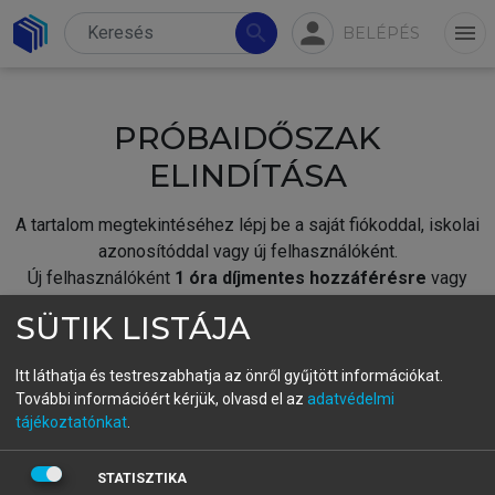
person
search
menu
BELÉPÉS
PRÓBAIDŐSZAK
ELINDÍTÁSA
A tartalom megtekintéséhez lépj be a saját fiókoddal, iskolai
azonosítóddal vagy új felhasználóként.
Új felhasználóként
1 óra díjmentes hozzáférésre
vagy
jogosult.
SÜTIK LISTÁJA
A próbaidőszak elindításához,
jelentkezz
be meglévő
fiókoddal,
vagy hozz létre új fiókot.
Itt láthatja és testreszabhatja az önről gyűjtött információkat.
További információért kérjük, olvasd el az
adatvédelmi
A regisztráció után a
próbaidőszak
automatikusan
elindul.
tájékoztatónkat
.
BELÉPÉS SAJÁT FIÓKKAL
STATISZTIKA