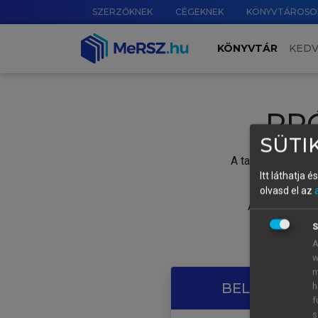
SZERZŐKNEK
CÉGEKNEK
KÖNYVTÁROSO
KÖNYVTÁR
KED
PR
SÜTIK
A tartalom megtek
Itt láthatja 
olvasd el az
A próbaidősza
S
A
w
m
BELÉPÉS SAJ
h
f
s