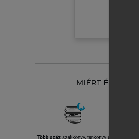
MIÉRT ÉRDEME
Több száz
szakkönyv, tankönyv és
Jel