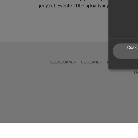
jegyzet. Évente 100+ új kiadvány.
kiadvá
Csak 
SZERZŐKNEK
CÉGEKNEK
KÖNYVTÁROSO
L
Verzió: 2.7.2