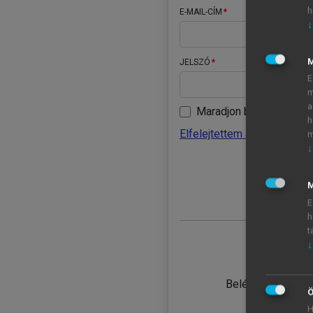
h
E-MAIL-CÍM
↓
JELSZÓ
E
m
a
Maradjon belépve
h
Elfelejtettem a jelszavamat
m
↓
BELÉ
M
E
h
t
↓
TANULÓ
Belépés intézmén
Ö
H