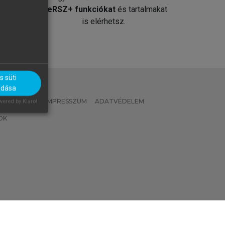
át
MeRSZ+ funkciókat
és tartalmakat
is elérhetsz.
 süti
adása
 IRÁNYELVEK
IMPRESSZUM
ADATVÉDELEM
ered by Klaro!
OK