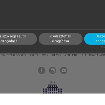
nyokat, hogy bármikor azonnal
részeket, és
készíts
saj
hozzájuk férhess!
jegyzeteket!
a szükséges sütik
Kiválasztottak
Összes
elfogadása
elfogadása
elfog
KNAK
SZERKESZTÉSI ÉS LEKTORÁLÁSI ALAPELVEK
MI – ÁLTALÁNOS
Pow
ICENCSZERZŐDÉS
SÚGÓ
GYIK
BLOG
RÓLUNK
SÜTI BEÁLLÍTÁS