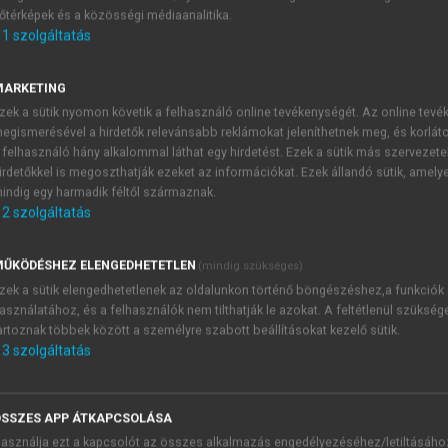
őtérképek és a közösségi médiaanalitika.
E-MAIL-CÍM
1
szolgáltatás
MARKETING
NÉV
zek a sütik nyomon követik a felhasználó online tevékenységét. Az online tev
egismerésével a hirdetők relevánsabb reklámokat jeleníthetnek meg, és korlát
 felhasználó hány alkalommal láthat egy hirdetést. Ezek a sütik más szervezete
JELSZÓ
irdetőkkel is megoszthatják ezeket az információkat. Ezek állandó sütik, amely
indig egy harmadik féltől származnak.
2
szolgáltatás
JELSZÓ ÚJRA
PÉS
ŰKÖDÉSHEZ ELENGEDHETETLEN
(mindig szükséges)
zek a sütik elengedhetetlenek az oldalunkon történő böngészéshez,a funkciók
asználatához, és a felhasználók nem tilthatják le azokat. A feltétlenül szükség
Kérek értesítést a MeRSZ új
artoznak többek között a személyre szabott beállításokat kezelő sütik.
Kérek értesítést az Akadémi
3
szolgáltatás
akcióiról.
 VAGY?
Az
Adatkezelési tájékozta
yi azonosítóval
veszem és elfogadom.
SSZES APP ÁTKAPCSOLÁSA
Az
Általános vásárlási felt
asználja ezt a kapcsolót az összes alkalmazás engedélyezéséhez/letiltásáho