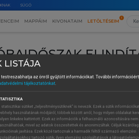
KNAK
SÚGÓ
VENCEIM
MAPPÁIM
KIVONATAIM
LETÖLTÉSEIM
ÓBAIDŐSZAK ELINDÍT
 LISTÁJA
intéséhez lépj be a saját fiókoddal, iskolai azonosítóddal vagy ú
és testreszabhatja az önről gyűjtött információkat.
További információért 
Új felhasználóként
1 óra díjmentes hozzáférésre
vagy jogosult
adatvédelmi tájékoztatónkat
.
k elindításához,
jelentkezz
be meglévő fiókoddal,
vagy hozz lé
A regisztráció után a
próbaidőszak
automatikusan
elindul.
TATISZTIKA
 statisztikai sütiket „teljesítménysütiknek” is nevezik. Ezek a sütik információka
ebhely használatának módjáról, többek között arról, hogy milyen oldalakat kere
ilyen linkekre kattintott. Ezek az információk a felhasználó azonosítására nem
ÚJ FIÓK 
ÁT FIÓKKAL
asználhatóak, mivel az adatok összesítettek és anonimizáltak. Céljuk kizáróla
1 óra díjme
unkcióinak javítása. Ezek közé tartoznak a harmadik féltől származó elemzési
zolgáltatásokhoz tartozó sütik; ilyen elemzési szolgáltatások a látogatóelemz