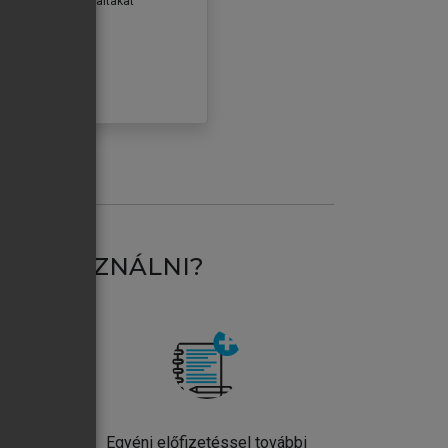
erződéseiben foglaltakat
ogadom.
ÓBÁLOM
AT HASZNÁLNI?
ntos
Egyéni előfizetéssel további