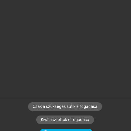
Jelöld meg a számodra fontos részeket, és
készíts
saját
jegyzeteket!
Egyéni előfizetéssel további
MeRSZ+ funkciókat
és
tartalmakat is elérhetsz.
Csak a szükséges sütik elfogadása
SZERZŐKNEK
CÉGEKNEK
KÖNYVTÁROSOKNAK
Kiválasztottak elfogadása
SZERKESZTÉSI ÉS LEKTORÁLÁSI ALAPELVEK