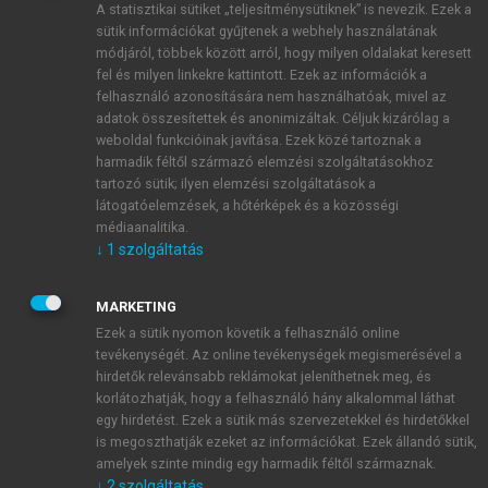
A statisztikai sütiket „teljesítménysütiknek” is nevezik. Ezek a
sütik információkat gyűjtenek a webhely használatának
módjáról, többek között arról, hogy milyen oldalakat keresett
ÚJ FIÓK LÉTREHOZÁSA
fel és milyen linkekre kattintott. Ezek az információk a
1 óra díjmentes hozzáférés
felhasználó azonosítására nem használhatóak, mivel az
adatok összesítettek és anonimizáltak. Céljuk kizárólag a
weboldal funkcióinak javítása. Ezek közé tartoznak a
E-MAIL-CÍM
harmadik féltől származó elemzési szolgáltatásokhoz
tartozó sütik; ilyen elemzési szolgáltatások a
látogatóelemzések, a hőtérképek és a közösségi
NÉV
médiaanalitika.
↓
1
szolgáltatás
JELSZÓ
MARKETING
Ezek a sütik nyomon követik a felhasználó online
tevékenységét. Az online tevékenységek megismerésével a
JELSZÓ ÚJRA
hirdetők relevánsabb reklámokat jeleníthetnek meg, és
korlátozhatják, hogy a felhasználó hány alkalommal láthat
egy hirdetést. Ezek a sütik más szervezetekkel és hirdetőkkel
is megoszthatják ezeket az információkat. Ezek állandó sütik,
Kérek értesítést a MeRSZ újdonságairól, akcióiról.
amelyek szinte mindig egy harmadik féltől származnak.
↓
2
szolgáltatás