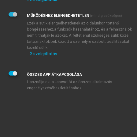
Kérek értesítést az Akadémiai Kiadó Zrt. újdonságairól,
akcióiról.
MŰKÖDÉSHEZ ELENGEDHETETLEN
(mindig szükséges)
Az
Adatkezelési tájékoztatóban
foglaltakat tudomásul
veszem és elfogadom.
Ezek a sütik elengedhetetlenek az oldalunkon történő
Az
Általános vásárlási feltételeket
, valamint a
szotar.net
és a
böngészéshez,a funkciók használatához, és a felhasználók
mersz.hu
oldalak licencszerződéseiben foglaltakat
nem tilthatják le azokat. A feltétlenül szükséges sütik közé
tudomásul veszem és elfogadom.
tartoznak többek között a személyre szabott beállításokat
kezelő sütik.
↓
3
szolgáltatás
KIPRÓBÁLOM
ÖSSZES APP ÁTKAPCSOLÁSA
Használja ezt a kapcsolót az összes alkalmazás
engedélyezéséhez/letiltásához.
MIÉRT ÉRDEMES A MERSZ ONLINE
OKOSKÖNYVTÁRAT HASZNÁLNI?