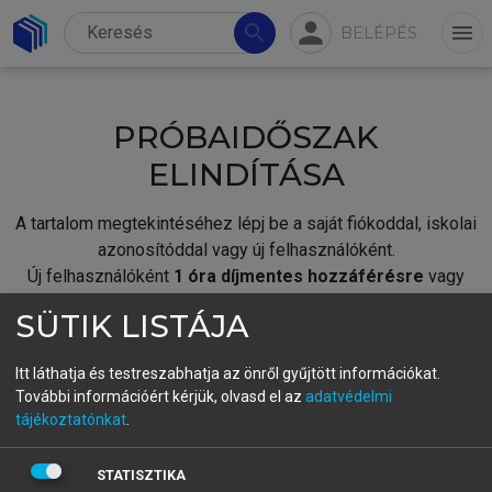
person
search
menu
BELÉPÉS
PRÓBAIDŐSZAK
ELINDÍTÁSA
A tartalom megtekintéséhez lépj be a saját fiókoddal, iskolai
azonosítóddal vagy új felhasználóként.
Új felhasználóként
1 óra díjmentes hozzáférésre
vagy
jogosult.
SÜTIK LISTÁJA
A próbaidőszak elindításához,
jelentkezz
be meglévő
fiókoddal,
vagy hozz létre új fiókot.
Itt láthatja és testreszabhatja az önről gyűjtött információkat.
További információért kérjük, olvasd el az
adatvédelmi
A regisztráció után a
próbaidőszak
automatikusan
elindul.
tájékoztatónkat
.
BELÉPÉS SAJÁT FIÓKKAL
STATISZTIKA