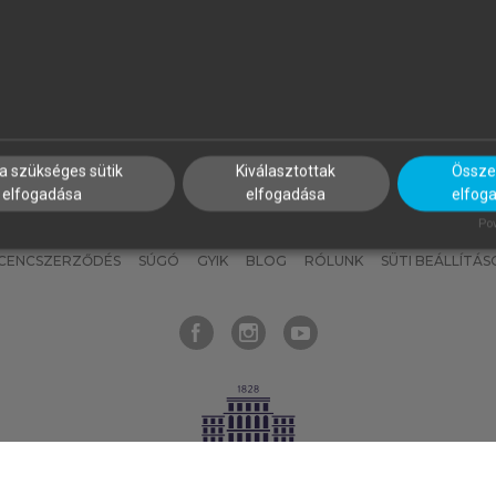
nyokat, hogy bármikor azonnal
részeket, és
készíts
saj
hozzájuk férhess!
jegyzeteket!
a szükséges sütik
Kiválasztottak
Összes
elfogadása
elfogadása
elfog
KNAK
SZERKESZTÉSI ÉS LEKTORÁLÁSI ALAPELVEK
MI – ÁLTALÁNOS
Pow
ICENCSZERZŐDÉS
SÚGÓ
GYIK
BLOG
RÓLUNK
SÜTI BEÁLLÍTÁS