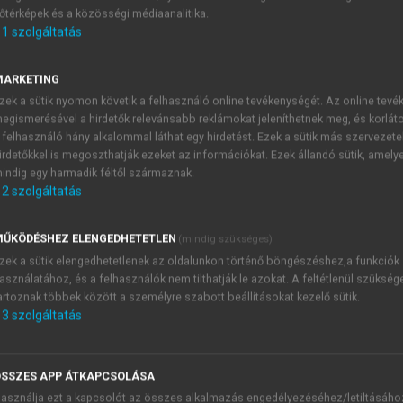
őtérképek és a közösségi médiaanalitika.
E-MAIL-CÍM
1
szolgáltatás
MARKETING
NÉV
zek a sütik nyomon követik a felhasználó online tevékenységét. Az online tev
egismerésével a hirdetők relevánsabb reklámokat jeleníthetnek meg, és korlát
 felhasználó hány alkalommal láthat egy hirdetést. Ezek a sütik más szervezete
JELSZÓ
irdetőkkel is megoszthatják ezeket az információkat. Ezek állandó sütik, amely
indig egy harmadik féltől származnak.
2
szolgáltatás
JELSZÓ ÚJRA
PÉS
ŰKÖDÉSHEZ ELENGEDHETETLEN
(mindig szükséges)
zek a sütik elengedhetetlenek az oldalunkon történő böngészéshez,a funkciók
asználatához, és a felhasználók nem tilthatják le azokat. A feltétlenül szükség
Kérek értesítést a MeRSZ új
artoznak többek között a személyre szabott beállításokat kezelő sütik.
Kérek értesítést az Akadémi
3
szolgáltatás
akcióiról.
 VAGY?
Az
Adatkezelési tájékozta
yi azonosítóval
veszem és elfogadom.
SSZES APP ÁTKAPCSOLÁSA
Az
Általános vásárlási felt
asználja ezt a kapcsolót az összes alkalmazás engedélyezéséhez/letiltásáho