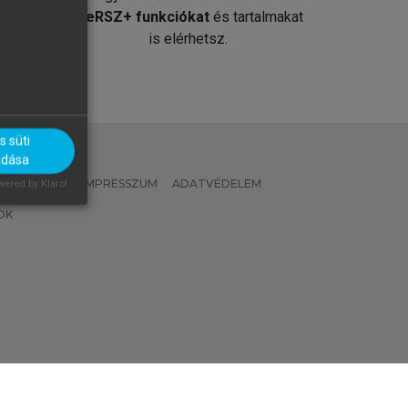
át
MeRSZ+ funkciókat
és tartalmakat
is elérhetsz.
 süti
adása
 IRÁNYELVEK
IMPRESSZUM
ADATVÉDELEM
ered by Klaro!
OK