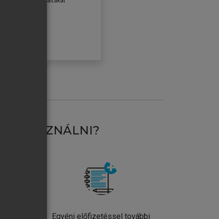
erződéseiben foglaltakat
ogadom.
ÓBÁLOM
AT HASZNÁLNI?
ntos
Egyéni előfizetéssel további