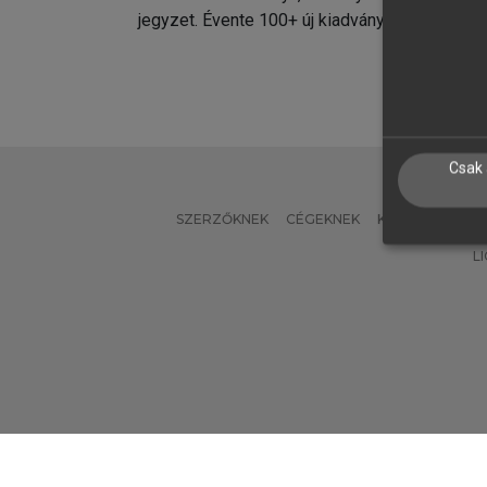
jegyzet. Évente 100+ új kiadvány.
kiadvá
Csak 
SZERZŐKNEK
CÉGEKNEK
KÖNYVTÁROSO
L
Verzió: 2.7.2