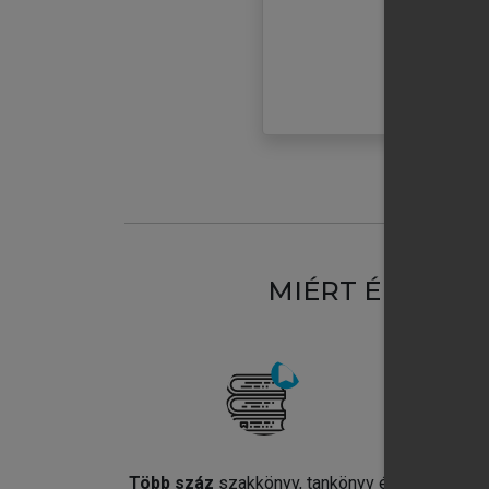
MIÉRT ÉRDEME
Több száz
szakkönyv, tankönyv és
Jel