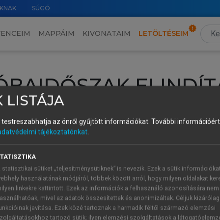
KNAK
SÚGÓ
VENCEIM
MAPPÁIM
KIVONATAIM
LETÖLTÉSEIM
ÓBAIDŐSZAK ELINDÍT
 LISTÁJA
intéséhez lépj be a saját fiókoddal, iskolai azonosítóddal vagy ú
és testreszabhatja az önről gyűjtött információkat.
További információért 
Új felhasználóként
1 óra díjmentes hozzáférésre
vagy jogosult
adatvédelmi tájékoztatónkat
.
k elindításához,
jelentkezz
be meglévő fiókoddal,
vagy hozz lé
A regisztráció után a
próbaidőszak
automatikusan
elindul.
TATISZTIKA
 statisztikai sütiket „teljesítménysütiknek” is nevezik. Ezek a sütik információka
ebhely használatának módjáról, többek között arról, hogy milyen oldalakat kere
ilyen linkekre kattintott. Ezek az információk a felhasználó azonosítására nem
ÚJ FIÓK 
ÁT FIÓKKAL
asználhatóak, mivel az adatok összesítettek és anonimizáltak. Céljuk kizáróla
1 óra díjme
unkcióinak javítása. Ezek közé tartoznak a harmadik féltől származó elemzési
zolgáltatásokhoz tartozó sütik; ilyen elemzési szolgáltatások a látogatóelemz