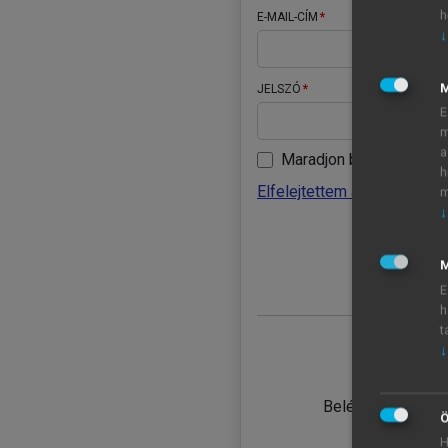
h
E-MAIL-CÍM
↓
JELSZÓ
E
m
a
Maradjon belépve
h
Elfelejtettem a jelszavamat
m
↓
BELÉ
M
E
h
t
↓
TANULÓ
Belépés intézmén
Ö
H