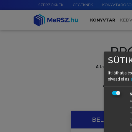
SZERZŐKNEK
CÉGEKNEK
KÖNYVTÁROSO
KÖNYVTÁR
KED
PR
SÜTIK
A tartalom megtek
Itt láthatja 
olvasd el az
A próbaidősza
S
A
w
m
BELÉPÉS SAJ
h
f
s