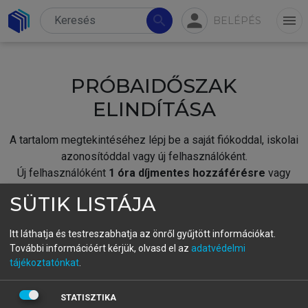
person
search
menu
BELÉPÉS
PRÓBAIDŐSZAK
ELINDÍTÁSA
A tartalom megtekintéséhez lépj be a saját fiókoddal, iskolai
azonosítóddal vagy új felhasználóként.
Új felhasználóként
1 óra díjmentes hozzáférésre
vagy
jogosult.
SÜTIK LISTÁJA
A próbaidőszak elindításához,
jelentkezz
be meglévő
fiókoddal,
vagy hozz létre új fiókot.
Itt láthatja és testreszabhatja az önről gyűjtött információkat.
További információért kérjük, olvasd el az
adatvédelmi
A regisztráció után a
próbaidőszak
automatikusan
elindul.
tájékoztatónkat
.
BELÉPÉS SAJÁT FIÓKKAL
STATISZTIKA