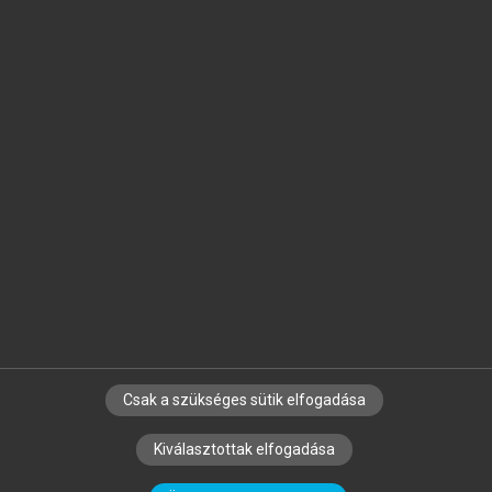
Jelöld meg a számodra fontos részeket, és
készíts
saját
jegyzeteket!
Egyéni előfizetéssel további
MeRSZ+ funkciókat
és
tartalmakat is elérhetsz.
Csak a szükséges sütik elfogadása
SZERZŐKNEK
CÉGEKNEK
KÖNYVTÁROSOKNAK
Kiválasztottak elfogadása
SZERKESZTÉSI ÉS LEKTORÁLÁSI ALAPELVEK