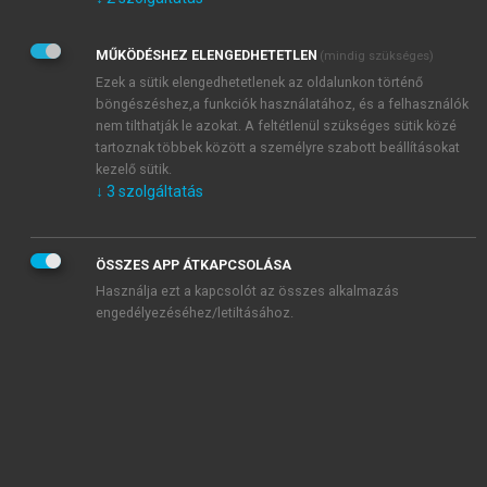
Kérek értesítést az Akadémiai Kiadó Zrt. újdonságairól,
akcióiról.
MŰKÖDÉSHEZ ELENGEDHETETLEN
(mindig szükséges)
Az
Adatkezelési tájékoztatóban
foglaltakat tudomásul
veszem és elfogadom.
Ezek a sütik elengedhetetlenek az oldalunkon történő
Az
Általános vásárlási feltételeket
, valamint a
szotar.net
és a
böngészéshez,a funkciók használatához, és a felhasználók
mersz.hu
oldalak licencszerződéseiben foglaltakat
nem tilthatják le azokat. A feltétlenül szükséges sütik közé
tudomásul veszem és elfogadom.
tartoznak többek között a személyre szabott beállításokat
kezelő sütik.
↓
3
szolgáltatás
KIPRÓBÁLOM
ÖSSZES APP ÁTKAPCSOLÁSA
Használja ezt a kapcsolót az összes alkalmazás
engedélyezéséhez/letiltásához.
MIÉRT ÉRDEMES A MERSZ ONLINE
OKOSKÖNYVTÁRAT HASZNÁLNI?