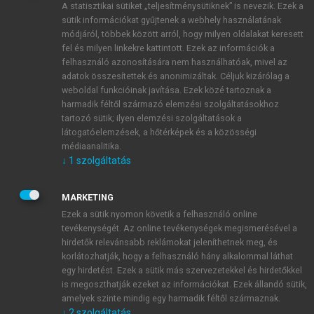
A statisztikai sütiket „teljesítménysütiknek” is nevezik. Ezek a
sütik információkat gyűjtenek a webhely használatának
módjáról, többek között arról, hogy milyen oldalakat keresett
ÚJ FIÓK LÉTREHOZÁSA
fel és milyen linkekre kattintott. Ezek az információk a
1 óra díjmentes hozzáférés
felhasználó azonosítására nem használhatóak, mivel az
adatok összesítettek és anonimizáltak. Céljuk kizárólag a
weboldal funkcióinak javítása. Ezek közé tartoznak a
E-MAIL-CÍM
harmadik féltől származó elemzési szolgáltatásokhoz
tartozó sütik; ilyen elemzési szolgáltatások a
látogatóelemzések, a hőtérképek és a közösségi
NÉV
médiaanalitika.
↓
1
szolgáltatás
JELSZÓ
MARKETING
Ezek a sütik nyomon követik a felhasználó online
tevékenységét. Az online tevékenységek megismerésével a
JELSZÓ ÚJRA
hirdetők relevánsabb reklámokat jeleníthetnek meg, és
korlátozhatják, hogy a felhasználó hány alkalommal láthat
egy hirdetést. Ezek a sütik más szervezetekkel és hirdetőkkel
is megoszthatják ezeket az információkat. Ezek állandó sütik,
Kérek értesítést a MeRSZ újdonságairól, akcióiról.
amelyek szinte mindig egy harmadik féltől származnak.
↓
2
szolgáltatás