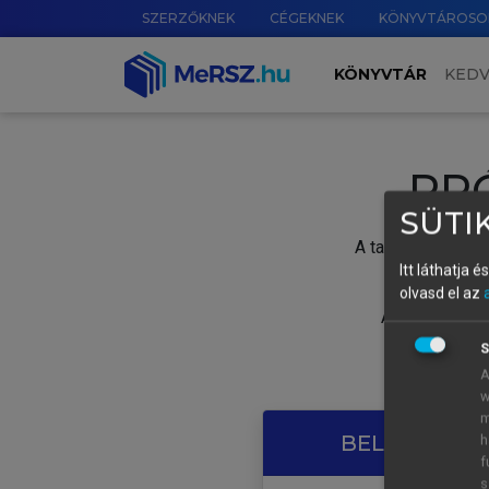
SZERZŐKNEK
CÉGEKNEK
KÖNYVTÁROSO
KÖNYVTÁR
KED
PR
SÜTIK
A tartalom megtek
Itt láthatja 
olvasd el az
A próbaidősza
S
A
w
m
BELÉPÉS SAJ
h
f
s