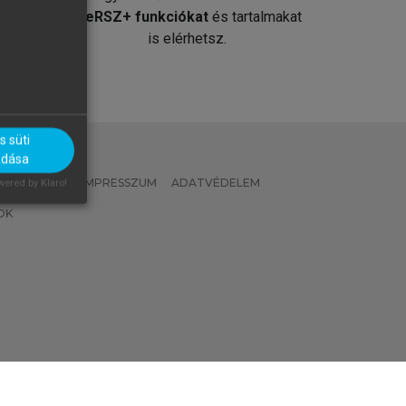
át
MeRSZ+ funkciókat
és tartalmakat
is elérhetsz.
 süti
adása
 IRÁNYELVEK
IMPRESSZUM
ADATVÉDELEM
ered by Klaro!
OK