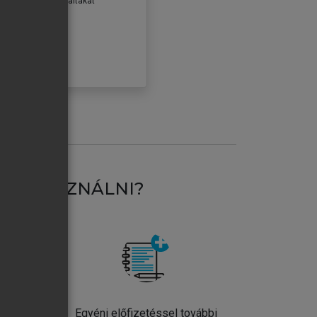
erződéseiben foglaltakat
ogadom.
ÓBÁLOM
AT HASZNÁLNI?
ntos
Egyéni előfizetéssel további