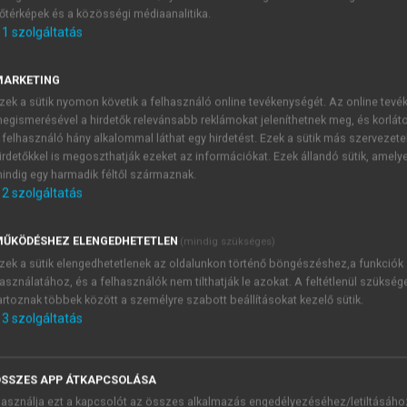
őtérképek és a közösségi médiaanalitika.
E-MAIL-CÍM
1
szolgáltatás
MARKETING
NÉV
zek a sütik nyomon követik a felhasználó online tevékenységét. Az online tev
egismerésével a hirdetők relevánsabb reklámokat jeleníthetnek meg, és korlát
 felhasználó hány alkalommal láthat egy hirdetést. Ezek a sütik más szervezete
JELSZÓ
irdetőkkel is megoszthatják ezeket az információkat. Ezek állandó sütik, amely
indig egy harmadik féltől származnak.
2
szolgáltatás
JELSZÓ ÚJRA
PÉS
ŰKÖDÉSHEZ ELENGEDHETETLEN
(mindig szükséges)
zek a sütik elengedhetetlenek az oldalunkon történő böngészéshez,a funkciók
asználatához, és a felhasználók nem tilthatják le azokat. A feltétlenül szükség
Kérek értesítést a MeRSZ új
artoznak többek között a személyre szabott beállításokat kezelő sütik.
Kérek értesítést az Akadémi
3
szolgáltatás
akcióiról.
 VAGY?
Az
Adatkezelési tájékozta
yi azonosítóval
veszem és elfogadom.
SSZES APP ÁTKAPCSOLÁSA
Az
Általános vásárlási felt
asználja ezt a kapcsolót az összes alkalmazás engedélyezéséhez/letiltásáho