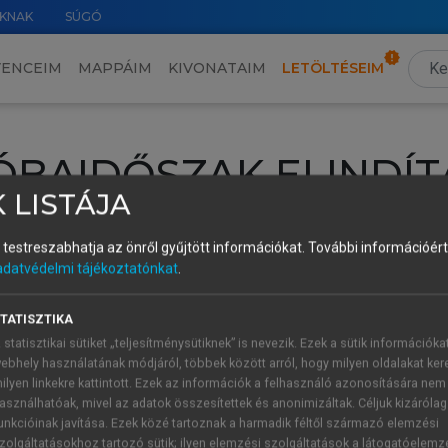
KNAK
SÚGÓ
VENCEIM
MAPPÁIM
KIVONATAIM
LETÖLTÉSEIM
ÓBAIDŐSZAK ELINDÍT
 LISTÁJA
intéséhez lépj be a saját fiókoddal, iskolai azonosítóddal vagy ú
és testreszabhatja az önről gyűjtött információkat.
További információért 
Új felhasználóként
1 óra díjmentes hozzáférésre
vagy jogosult
adatvédelmi tájékoztatónkat
.
k elindításához,
jelentkezz
be meglévő fiókoddal,
vagy hozz lé
A regisztráció után a
próbaidőszak
automatikusan
elindul.
TATISZTIKA
 statisztikai sütiket „teljesítménysütiknek” is nevezik. Ezek a sütik információka
ebhely használatának módjáról, többek között arról, hogy milyen oldalakat kere
ilyen linkekre kattintott. Ezek az információk a felhasználó azonosítására nem
ÚJ FIÓK 
ÁT FIÓKKAL
asználhatóak, mivel az adatok összesítettek és anonimizáltak. Céljuk kizáróla
1 óra díjme
unkcióinak javítása. Ezek közé tartoznak a harmadik féltől származó elemzési
zolgáltatásokhoz tartozó sütik; ilyen elemzési szolgáltatások a látogatóelemz