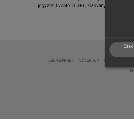
jegyzet. Évente 100+ új kiadvány.
kiadvá
Csak 
SZERZŐKNEK
CÉGEKNEK
KÖNYVTÁROSO
L
Verzió: 2.7.2