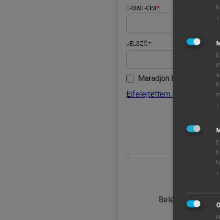
h
E-MAIL-CÍM
↓
JELSZÓ
E
m
a
Maradjon belépve
h
Elfelejtettem a jelszavamat
m
↓
BELÉ
M
E
h
t
↓
TANULÓ
Belépés intézmén
Ö
H