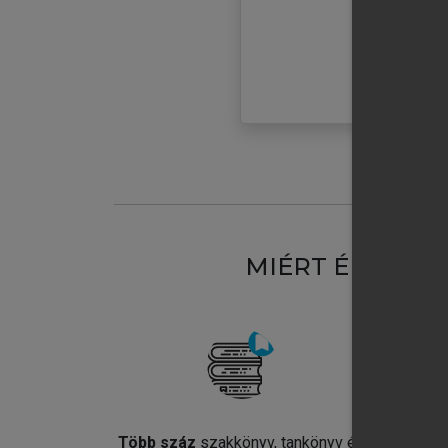
MIÉRT ÉRDEME
Több száz
szakkönyv, tankönyv és
Jel