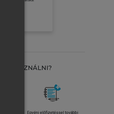
erződéseiben foglaltakat
ogadom.
ÓBÁLOM
AT HASZNÁLNI?
ntos
Egyéni előfizetéssel további