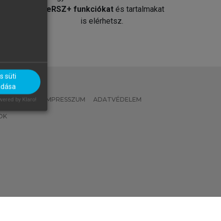
át
MeRSZ+ funkciókat
és tartalmakat
is elérhetsz.
 süti
adása
 IRÁNYELVEK
IMPRESSZUM
ADATVÉDELEM
ered by Klaro!
OK