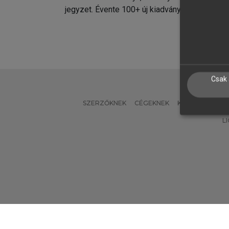
jegyzet. Évente 100+ új kiadvány.
kiadvá
Csak 
SZERZŐKNEK
CÉGEKNEK
KÖNYVTÁROSO
L
Verzió: 2.7.2