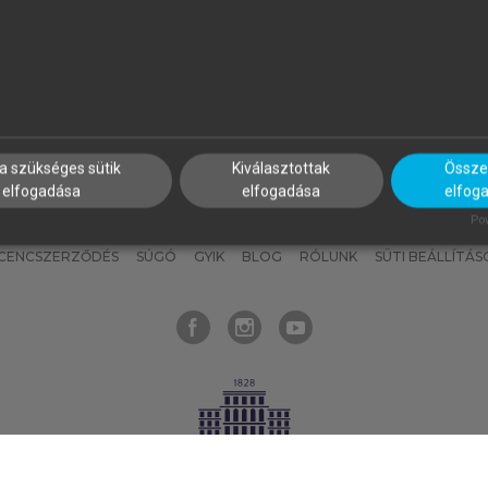
nyokat, hogy bármikor azonnal
részeket, és
készíts
saj
hozzájuk férhess!
jegyzeteket!
a szükséges sütik
Kiválasztottak
Összes
elfogadása
elfogadása
elfog
KNAK
SZERKESZTÉSI ÉS LEKTORÁLÁSI ALAPELVEK
MI – ÁLTALÁNOS
Pow
ICENCSZERZŐDÉS
SÚGÓ
GYIK
BLOG
RÓLUNK
SÜTI BEÁLLÍTÁS