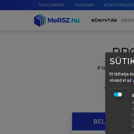
SZERZŐKNEK
CÉGEKNEK
KÖNYVTÁROSO
KÖNYVTÁR
KED
PR
SÜTIK
A tartalom megtek
Itt láthatja 
olvasd el az
A próbaidősza
S
A
w
m
BELÉPÉS SAJ
h
f
s