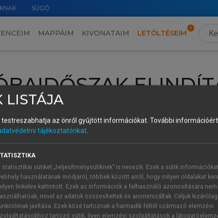
KNAK
SÚGÓ
VENCEIM
MAPPÁIM
KIVONATAIM
LETÖLTÉSEIM
ÓBAIDŐSZAK ELINDÍT
 LISTÁJA
intéséhez lépj be a saját fiókoddal, iskolai azonosítóddal vagy ú
és testreszabhatja az önről gyűjtött információkat.
További információért 
Új felhasználóként
1 óra díjmentes hozzáférésre
vagy jogosult
adatvédelmi tájékoztatónkat
.
k elindításához,
jelentkezz
be meglévő fiókoddal,
vagy hozz lé
A regisztráció után a
próbaidőszak
automatikusan
elindul.
TATISZTIKA
 statisztikai sütiket „teljesítménysütiknek” is nevezik. Ezek a sütik információka
ebhely használatának módjáról, többek között arról, hogy milyen oldalakat kere
ilyen linkekre kattintott. Ezek az információk a felhasználó azonosítására nem
ÚJ FIÓK 
ÁT FIÓKKAL
asználhatóak, mivel az adatok összesítettek és anonimizáltak. Céljuk kizáróla
1 óra díjme
unkcióinak javítása. Ezek közé tartoznak a harmadik féltől származó elemzési
zolgáltatásokhoz tartozó sütik; ilyen elemzési szolgáltatások a látogatóelemz