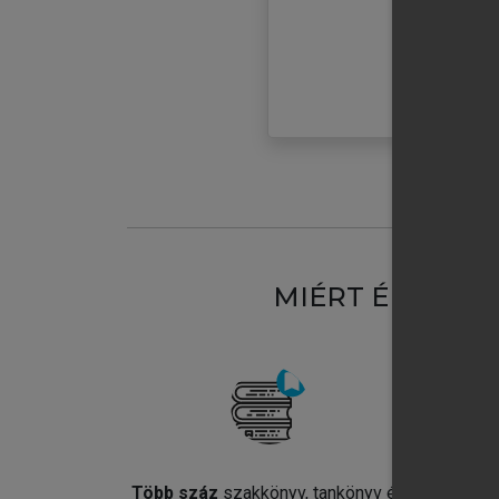
MIÉRT ÉRDEME
Több száz
szakkönyv, tankönyv és
Jel