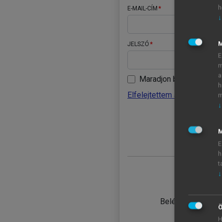
h
E-MAIL-CÍM
↓
JELSZÓ
E
m
a
Maradjon belépve
h
Elfelejtettem a jelszavamat
m
↓
BELÉ
M
E
h
t
↓
TANULÓ
Belépés intézmén
Ö
H