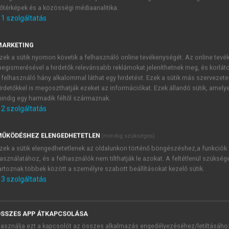
őtérképek és a közösségi médiaanalitika.
E-MAIL-CÍM
1
szolgáltatás
MARKETING
NÉV
zek a sütik nyomon követik a felhasználó online tevékenységét. Az online tev
egismerésével a hirdetők relevánsabb reklámokat jeleníthetnek meg, és korlát
 felhasználó hány alkalommal láthat egy hirdetést. Ezek a sütik más szervezete
JELSZÓ
irdetőkkel is megoszthatják ezeket az információkat. Ezek állandó sütik, amely
indig egy harmadik féltől származnak.
2
szolgáltatás
JELSZÓ ÚJRA
PÉS
ŰKÖDÉSHEZ ELENGEDHETETLEN
(mindig szükséges)
zek a sütik elengedhetetlenek az oldalunkon történő böngészéshez,a funkciók
asználatához, és a felhasználók nem tilthatják le azokat. A feltétlenül szükség
Kérek értesítést a MeRSZ új
artoznak többek között a személyre szabott beállításokat kezelő sütik.
Kérek értesítést az Akadémi
3
szolgáltatás
akcióiról.
 VAGY?
Az
Adatkezelési tájékozta
yi azonosítóval
veszem és elfogadom.
SSZES APP ÁTKAPCSOLÁSA
Az
Általános vásárlási felt
asználja ezt a kapcsolót az összes alkalmazás engedélyezéséhez/letiltásáho