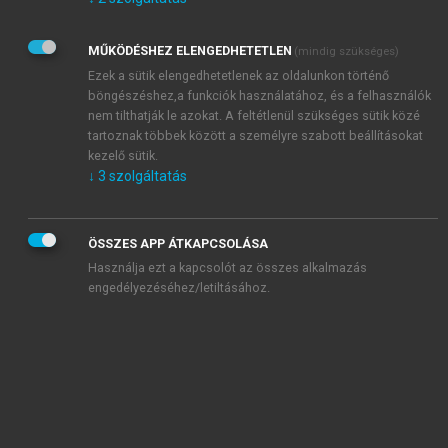
Kérek értesítést az Akadémiai Kiadó Zrt. újdonságairól,
akcióiról.
MŰKÖDÉSHEZ ELENGEDHETETLEN
(mindig szükséges)
Az
Adatkezelési tájékoztatóban
foglaltakat tudomásul
veszem és elfogadom.
Ezek a sütik elengedhetetlenek az oldalunkon történő
Az
Általános vásárlási feltételeket
, valamint a
szotar.net
és a
böngészéshez,a funkciók használatához, és a felhasználók
mersz.hu
oldalak licencszerződéseiben foglaltakat
nem tilthatják le azokat. A feltétlenül szükséges sütik közé
tudomásul veszem és elfogadom.
tartoznak többek között a személyre szabott beállításokat
kezelő sütik.
↓
3
szolgáltatás
KIPRÓBÁLOM
ÖSSZES APP ÁTKAPCSOLÁSA
Használja ezt a kapcsolót az összes alkalmazás
engedélyezéséhez/letiltásához.
MIÉRT ÉRDEMES A MERSZ ONLINE
OKOSKÖNYVTÁRAT HASZNÁLNI?