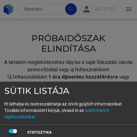
person
search
menu
BELÉPÉS
PRÓBAIDŐSZAK
ELINDÍTÁSA
A tartalom megtekintéséhez lépj be a saját fiókoddal, iskolai
azonosítóddal vagy új felhasználóként.
Új felhasználóként
1 óra díjmentes hozzáférésre
vagy
jogosult.
SÜTIK LISTÁJA
A próbaidőszak elindításához,
jelentkezz
be meglévő
fiókoddal,
vagy hozz létre új fiókot.
Itt láthatja és testreszabhatja az önről gyűjtött információkat.
További információért kérjük, olvasd el az
adatvédelmi
A regisztráció után a
próbaidőszak
automatikusan
elindul.
tájékoztatónkat
.
BELÉPÉS SAJÁT FIÓKKAL
STATISZTIKA