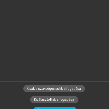
Jelöld meg a számodra fontos részeket, és
készíts
saját
jegyzeteket!
Egyéni előfizetéssel további
MeRSZ+ funkciókat
és
tartalmakat is elérhetsz.
Csak a szükséges sütik elfogadása
SZERZŐKNEK
CÉGEKNEK
KÖNYVTÁROSOKNAK
Kiválasztottak elfogadása
SZERKESZTÉSI ÉS LEKTORÁLÁSI ALAPELVEK