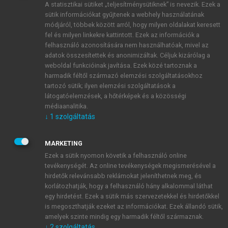
A statisztikai sütiket „teljesítménysütiknek” is nevezik. Ezek a
sütik információkat gyűjtenek a webhely használatának
módjáról, többek között arról, hogy milyen oldalakat keresett
ÚJ FIÓK LÉTREHOZÁSA
fel és milyen linkekre kattintott. Ezek az információk a
1 óra díjmentes hozzáférés
felhasználó azonosítására nem használhatóak, mivel az
adatok összesítettek és anonimizáltak. Céljuk kizárólag a
weboldal funkcióinak javítása. Ezek közé tartoznak a
E-MAIL-CÍM
harmadik féltől származó elemzési szolgáltatásokhoz
tartozó sütik; ilyen elemzési szolgáltatások a
látogatóelemzések, a hőtérképek és a közösségi
NÉV
médiaanalitika.
↓
1
szolgáltatás
JELSZÓ
MARKETING
Ezek a sütik nyomon követik a felhasználó online
tevékenységét. Az online tevékenységek megismerésével a
JELSZÓ ÚJRA
hirdetők relevánsabb reklámokat jeleníthetnek meg, és
korlátozhatják, hogy a felhasználó hány alkalommal láthat
egy hirdetést. Ezek a sütik más szervezetekkel és hirdetőkkel
is megoszthatják ezeket az információkat. Ezek állandó sütik,
Kérek értesítést a MeRSZ újdonságairól, akcióiról.
amelyek szinte mindig egy harmadik féltől származnak.
↓
2
szolgáltatás