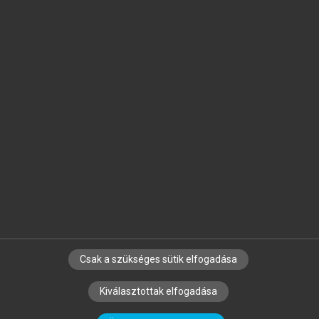
Jelöld meg a számodra fontos részeket, és
készíts
saját
jegyzeteket!
Egyéni előfizetéssel további
MeRSZ+ funkciókat
és
tartalmakat is elérhetsz.
Csak a szükséges sütik elfogadása
SZERZŐKNEK
CÉGEKNEK
KÖNYVTÁROSOKNAK
Kiválasztottak elfogadása
SZERKESZTÉSI ÉS LEKTORÁLÁSI ALAPELVEK