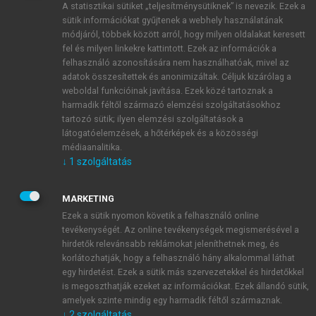
A statisztikai sütiket „teljesítménysütiknek” is nevezik. Ezek a
sütik információkat gyűjtenek a webhely használatának
módjáról, többek között arról, hogy milyen oldalakat keresett
ÚJ FIÓK LÉTREHOZÁSA
fel és milyen linkekre kattintott. Ezek az információk a
1 óra díjmentes hozzáférés
felhasználó azonosítására nem használhatóak, mivel az
adatok összesítettek és anonimizáltak. Céljuk kizárólag a
weboldal funkcióinak javítása. Ezek közé tartoznak a
E-MAIL-CÍM
harmadik féltől származó elemzési szolgáltatásokhoz
tartozó sütik; ilyen elemzési szolgáltatások a
látogatóelemzések, a hőtérképek és a közösségi
NÉV
médiaanalitika.
↓
1
szolgáltatás
JELSZÓ
MARKETING
Ezek a sütik nyomon követik a felhasználó online
tevékenységét. Az online tevékenységek megismerésével a
JELSZÓ ÚJRA
hirdetők relevánsabb reklámokat jeleníthetnek meg, és
korlátozhatják, hogy a felhasználó hány alkalommal láthat
egy hirdetést. Ezek a sütik más szervezetekkel és hirdetőkkel
is megoszthatják ezeket az információkat. Ezek állandó sütik,
Kérek értesítést a MeRSZ újdonságairól, akcióiról.
amelyek szinte mindig egy harmadik féltől származnak.
↓
2
szolgáltatás