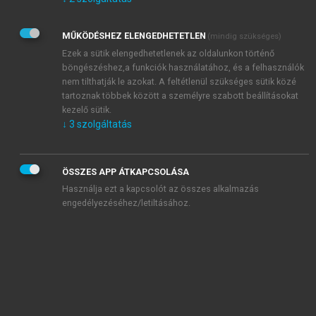
Kérek értesítést az Akadémiai Kiadó Zrt. újdonságairól,
akcióiról.
MŰKÖDÉSHEZ ELENGEDHETETLEN
(mindig szükséges)
Az
Adatkezelési tájékoztatóban
foglaltakat tudomásul
veszem és elfogadom.
Ezek a sütik elengedhetetlenek az oldalunkon történő
Az
Általános vásárlási feltételeket
, valamint a
szotar.net
és a
böngészéshez,a funkciók használatához, és a felhasználók
mersz.hu
oldalak licencszerződéseiben foglaltakat
nem tilthatják le azokat. A feltétlenül szükséges sütik közé
tudomásul veszem és elfogadom.
tartoznak többek között a személyre szabott beállításokat
kezelő sütik.
↓
3
szolgáltatás
KIPRÓBÁLOM
ÖSSZES APP ÁTKAPCSOLÁSA
Használja ezt a kapcsolót az összes alkalmazás
engedélyezéséhez/letiltásához.
MIÉRT ÉRDEMES A MERSZ ONLINE
OKOSKÖNYVTÁRAT HASZNÁLNI?