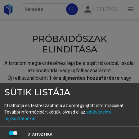
person
search
menu
BELÉPÉS
PRÓBAIDŐSZAK
ELINDÍTÁSA
A tartalom megtekintéséhez lépj be a saját fiókoddal, iskolai
azonosítóddal vagy új felhasználóként.
Új felhasználóként
1 óra díjmentes hozzáférésre
vagy
jogosult.
SÜTIK LISTÁJA
A próbaidőszak elindításához,
jelentkezz
be meglévő
fiókoddal,
vagy hozz létre új fiókot.
Itt láthatja és testreszabhatja az önről gyűjtött információkat.
További információért kérjük, olvasd el az
adatvédelmi
A regisztráció után a
próbaidőszak
automatikusan
elindul.
tájékoztatónkat
.
BELÉPÉS SAJÁT FIÓKKAL
STATISZTIKA