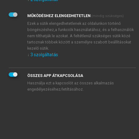
Kérek értesítést az Akadémiai Kiadó Zrt. újdonságairól,
akcióiról.
MŰKÖDÉSHEZ ELENGEDHETETLEN
(mindig szükséges)
Az
Adatkezelési tájékoztatóban
foglaltakat tudomásul
veszem és elfogadom.
Ezek a sütik elengedhetetlenek az oldalunkon történő
Az
Általános vásárlási feltételeket
, valamint a
szotar.net
és a
böngészéshez,a funkciók használatához, és a felhasználók
mersz.hu
oldalak licencszerződéseiben foglaltakat
nem tilthatják le azokat. A feltétlenül szükséges sütik közé
tudomásul veszem és elfogadom.
tartoznak többek között a személyre szabott beállításokat
kezelő sütik.
↓
3
szolgáltatás
KIPRÓBÁLOM
ÖSSZES APP ÁTKAPCSOLÁSA
Használja ezt a kapcsolót az összes alkalmazás
engedélyezéséhez/letiltásához.
MIÉRT ÉRDEMES A MERSZ ONLINE
OKOSKÖNYVTÁRAT HASZNÁLNI?