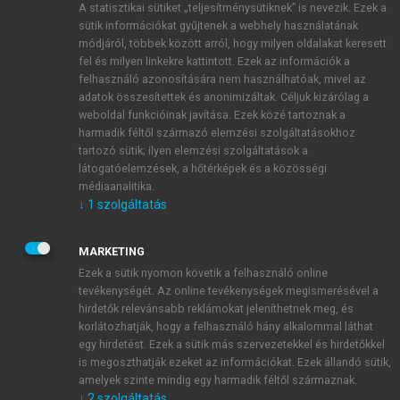
A statisztikai sütiket „teljesítménysütiknek” is nevezik. Ezek a
sütik információkat gyűjtenek a webhely használatának
módjáról, többek között arról, hogy milyen oldalakat keresett
ÚJ FIÓK LÉTREHOZÁSA
fel és milyen linkekre kattintott. Ezek az információk a
1 óra díjmentes hozzáférés
felhasználó azonosítására nem használhatóak, mivel az
adatok összesítettek és anonimizáltak. Céljuk kizárólag a
weboldal funkcióinak javítása. Ezek közé tartoznak a
E-MAIL-CÍM
harmadik féltől származó elemzési szolgáltatásokhoz
tartozó sütik; ilyen elemzési szolgáltatások a
látogatóelemzések, a hőtérképek és a közösségi
NÉV
médiaanalitika.
↓
1
szolgáltatás
JELSZÓ
MARKETING
Ezek a sütik nyomon követik a felhasználó online
tevékenységét. Az online tevékenységek megismerésével a
JELSZÓ ÚJRA
hirdetők relevánsabb reklámokat jeleníthetnek meg, és
korlátozhatják, hogy a felhasználó hány alkalommal láthat
egy hirdetést. Ezek a sütik más szervezetekkel és hirdetőkkel
is megoszthatják ezeket az információkat. Ezek állandó sütik,
Kérek értesítést a MeRSZ újdonságairól, akcióiról.
amelyek szinte mindig egy harmadik féltől származnak.
↓
2
szolgáltatás