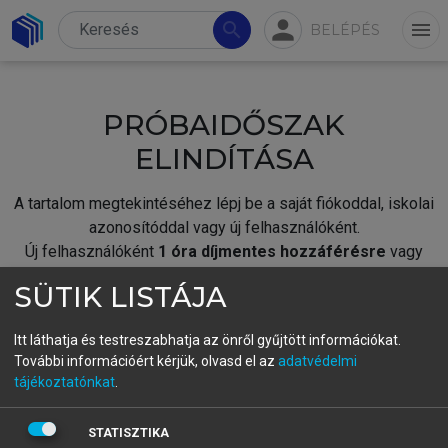
person
search
menu
BELÉPÉS
PRÓBAIDŐSZAK
ELINDÍTÁSA
A tartalom megtekintéséhez lépj be a saját fiókoddal, iskolai
azonosítóddal vagy új felhasználóként.
Új felhasználóként
1 óra díjmentes hozzáférésre
vagy
jogosult.
SÜTIK LISTÁJA
A próbaidőszak elindításához,
jelentkezz
be meglévő
fiókoddal,
vagy hozz létre új fiókot.
Itt láthatja és testreszabhatja az önről gyűjtött információkat.
További információért kérjük, olvasd el az
adatvédelmi
A regisztráció után a
próbaidőszak
automatikusan
elindul.
tájékoztatónkat
.
BELÉPÉS SAJÁT FIÓKKAL
STATISZTIKA